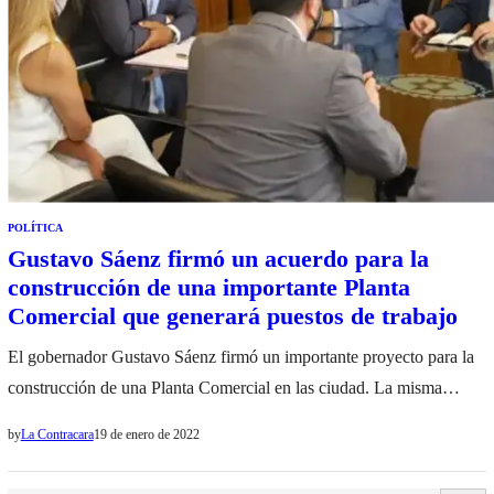
POLÍTICA
Gustavo Sáenz firmó un acuerdo para la
construcción de una importante Planta
Comercial que generará puestos de trabajo
El gobernador Gustavo Sáenz firmó un importante proyecto para la
construcción de una Planta Comercial en las ciudad. La misma
brindará empleo más de 1500 persona en la construcción, 400 en la
by
La Contracara
19 de enero de 2022
operación y ofrecerá oportunidades para la contratación de
proveedores locales. Gustavo Sáenz firmó un convenio con la