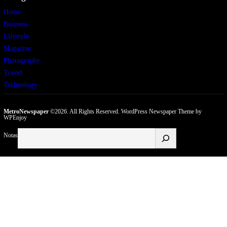
Home
Business
Lifestyle
Magazine
Photography
Travel
Technology
MetroNewspaper
©2026. All Rights Reserved.
WordPress Newspaper Theme
by
WPEnjoy
Buscar
Notas