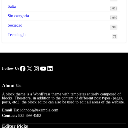
Salta
6.612
Sin categoría
2.097
Sociedad
5.905
Tecnología
75
Facebook
X
Instagram
YouTube
LinkedIn
Follow Us
About Us
A block theme is a WordPress theme with templates entirely composed of
blocks. Therefore, in addition to the content of different post types (pages,
posts, etc.), the block editor can also be used to edit all areas of the website.
Email Us:
johndoe@example.com
Contact:
823-899-4582
Editor Picks