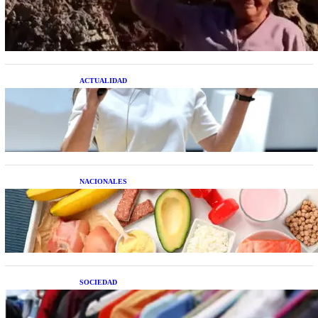
extraterrestre cuerpo a cuerpo
ACTUALIDAD
La startup creada por una salteña que busca
resolver el estrés financiero en Latinoamérica
NACIONALES
Nutrición inteligente: Cinco superalimentos de
temporada que deberías sumar a tu dieta este mes
SOCIEDAD
Las grandes marcas globales se suman a la
tendencia de la ropa de segunda mano premium