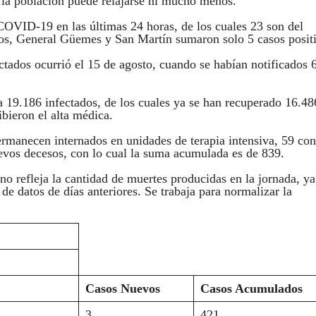
o la población puede relajarse ni mucho menos.
COVID-19 en las últimas 24 horas, de los cuales 23 son del
los, General Güemes y San Martín sumaron solo 5 casos posit
ectados ocurrió el 15 de agosto, cuando se habían notificados 
a 19.186 infectados, de los cuales ya se han recuperado 16.48
bieron el alta médica.
ermanecen internados en unidades de terapia intensiva, 59 con
uevos decesos, con lo cual la suma acumulada es de 839.
o refleja la cantidad de muertes producidas en la jornada, y
 de datos de días anteriores. Se trabaja para normalizar la
Casos Nuevos
Casos Acumulados
3
421