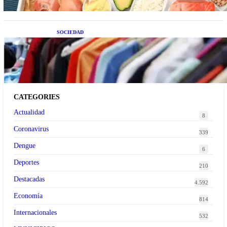
SOCIEDAD
Las grandes marcas globales se suman a la
tendencia de la ropa de segunda mano premium
CATEGORIES
Actualidad
8
Coronavirus
339
Dengue
6
Deportes
210
Destacadas
4.592
Economía
814
Internacionales
532