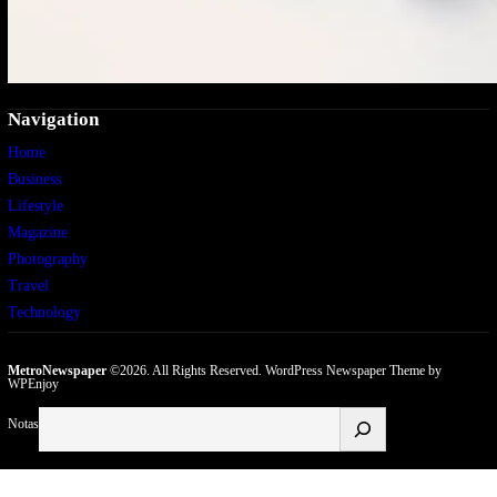
Navigation
Home
Business
Lifestyle
Magazine
Photography
Travel
Technology
MetroNewspaper
©2026. All Rights Reserved.
WordPress Newspaper Theme
by
WPEnjoy
Buscar
Notas