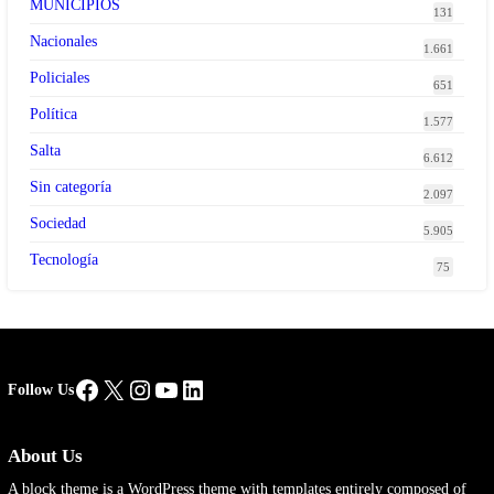
MUNICIPIOS
131
Nacionales
1.661
Policiales
651
Política
1.577
Salta
6.612
Sin categoría
2.097
Sociedad
5.905
Tecnología
75
Facebook
X
Instagram
YouTube
LinkedIn
Follow Us
About Us
A block theme is a WordPress theme with templates entirely composed of