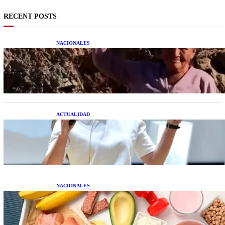
RECENT POSTS
NACIONALES
Una mujer asegura haber peleado con un
extraterrestre cuerpo a cuerpo
ACTUALIDAD
La startup creada por una salteña que busca
resolver el estrés financiero en Latinoamérica
NACIONALES
Nutrición inteligente: Cinco superalimentos de
temporada que deberías sumar a tu dieta este mes