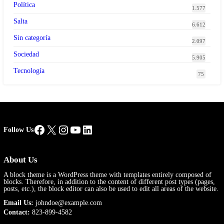
Política
1.577
Salta
6.612
Sin categoría
2.097
Sociedad
5.905
Tecnología
75
Facebook
X
Instagram
YouTube
LinkedIn
Follow Us
About Us
A block theme is a WordPress theme with templates entirely composed of
blocks. Therefore, in addition to the content of different post types (pages,
posts, etc.), the block editor can also be used to edit all areas of the website.
Email Us:
johndoe@example.com
Contact:
823-899-4582