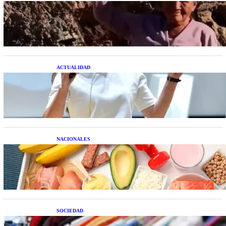
Una mujer asegura haber peleado con un
extraterrestre cuerpo a cuerpo
ACTUALIDAD
La startup creada por una salteña que busca
resolver el estrés financiero en Latinoamérica
NACIONALES
Nutrición inteligente: Cinco superalimentos de
temporada que deberías sumar a tu dieta este mes
SOCIEDAD
Las grandes marcas globales se suman a la