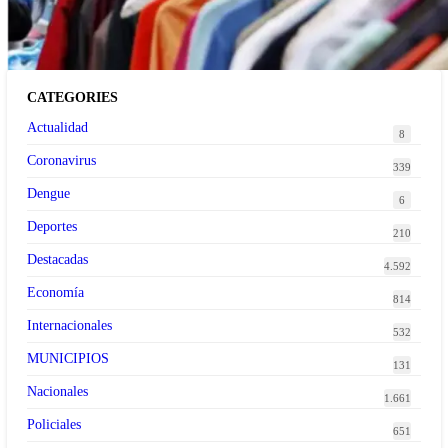
tendencia de la ropa de segunda mano premium
CATEGORIES
Actualidad
8
Coronavirus
339
Dengue
6
Deportes
210
Destacadas
4.592
Economía
814
Internacionales
532
MUNICIPIOS
131
Nacionales
1.661
Policiales
651