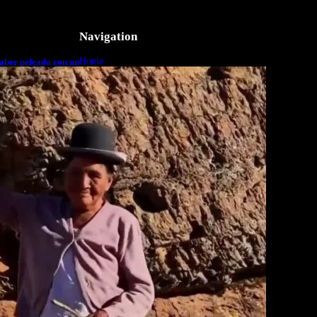
Navigation
Home
aber peleado con un
o a cuerpo
Business
Lifestyle
Magazine
Photography
Travel
Technology