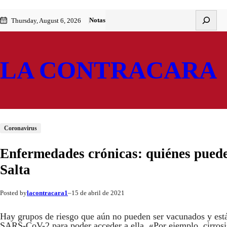
Saltar
Skip
Buscar
Notas
Thursday, August 6, 2026
al
to
contenido
content
LA CONTRACARA
Coronavirus
Enfermedades crónicas: quiénes pued
Salta
lacontracara1
15 de abril de 2021
Posted by
–
Hay grupos de riesgo que aún no pueden ser vacunados y están
SARS-CoV-2 para poder acceder a ella. «Por ejemplo, cirrosi