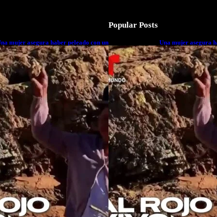
Popular Posts
na mujer asegura haber peleado con un
Una mujer asegura h
xtraterrestre cuerpo a cuerpo
extraterrestre cuerp