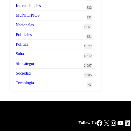
Internacionales
532
MUNICIPIOS
131
Nacionales
1.661
Policiales
651
Política
1.577
Salta
6.612
Sin categoría
2.097
Sociedad
5.905
Tecnología
75
Facebook
X
Instag
You
Li
Follow Us