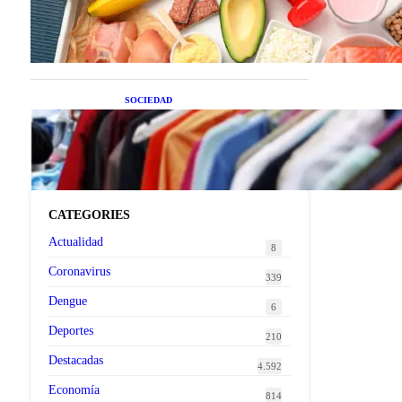
superalimentos de temporada
que deberías sumar a tu dieta
este mes
SOCIEDAD
Las grandes marcas globales
se suman a la tendencia de la
ropa de segunda mano
premium
CATEGORIES
Actualidad
8
Coronavirus
339
Dengue
6
Deportes
210
Destacadas
4.592
Economía
814