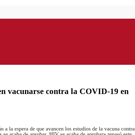
en vacunarse contra la COVID-19 en
 a la espera de que avancen los estudios de la vacuna contra
s se acaba de aprobar, HIV se acaba de aprobar» repasó este