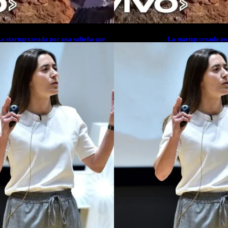
a startup creada por una salteña que
La startup creada po
usca resolver el estrés financiero en
busca resolver el est
atinoamérica
Latinoamérica