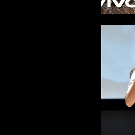
L
b
L