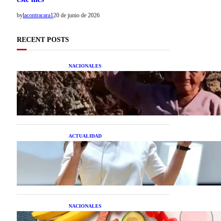
by
lacontracara1
20 de junio de 2026
RECENT POSTS
NACIONALES
Una mujer asegura haber
peleado con un extraterrestre
cuerpo a cuerpo
ACTUALIDAD
La startup creada por una
salteña que busca resolver el
estrés financiero en
Latinoamérica
NACIONALES
Nutrición inteligente: Cinco