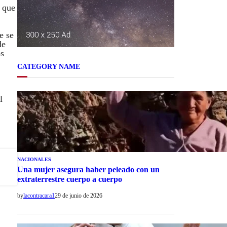
l que
e se
de
os
CATEGORY NAME
l
NACIONALES
Una mujer asegura haber peleado con un
extraterrestre cuerpo a cuerpo
by
lacontracara1
29 de junio de 2026