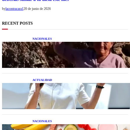
by
lacontracara1
20 de junio de 2026
RECENT POSTS
NACIONALES
Una mujer asegura haber peleado con un
extraterrestre cuerpo a cuerpo
ACTUALIDAD
La startup creada por una salteña que busca
resolver el estrés financiero en Latinoamérica
NACIONALES
Nutrición inteligente: Cinco superalimentos de