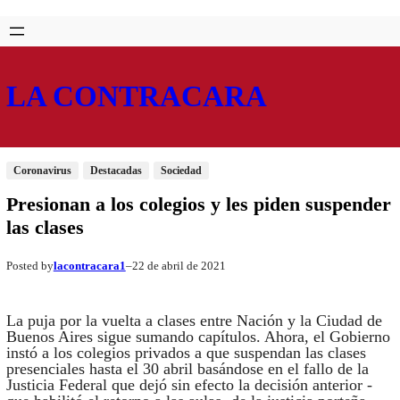
Saltar
Skip
al
to
contenido
content
LA CONTRACARA
Coronavirus
Destacadas
Sociedad
Presionan a los colegios y les piden suspender
las clases
lacontracara1
22 de abril de 2021
Posted by
–
La puja por la vuelta a clases entre Nación y la Ciudad de
Buenos Aires sigue sumando capítulos. Ahora, el Gobierno
instó a los colegios privados a que suspendan las clases
presenciales hasta el 30 abril basándose en el fallo de la
Justicia Federal que dejó sin efecto la decisión anterior -