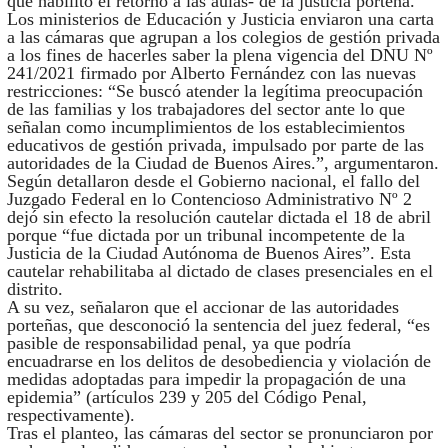
que habilitó el retorno a las aulas- de la justicia porteña.
Los ministerios de Educación y Justicia enviaron una carta
a las cámaras que agrupan a los colegios de gestión privada
a los fines de hacerles saber la plena vigencia del DNU Nº
241/2021 firmado por Alberto Fernández con las nuevas
restricciones: “Se buscó atender la legítima preocupación
de las familias y los trabajadores del sector ante lo que
señalan como incumplimientos de los establecimientos
educativos de gestión privada, impulsado por parte de las
autoridades de la Ciudad de Buenos Aires.”, argumentaron.
Según detallaron desde el Gobierno nacional, el fallo del
Juzgado Federal en lo Contencioso Administrativo Nº 2
dejó sin efecto la resolución cautelar dictada el 18 de abril
porque “fue dictada por un tribunal incompetente de la
Justicia de la Ciudad Autónoma de Buenos Aires”. Esta
cautelar rehabilitaba al dictado de clases presenciales en el
distrito.
A su vez, señalaron que el accionar de las autoridades
porteñas, que desconoció la sentencia del juez federal, “es
pasible de responsabilidad penal, ya que podría
encuadrarse en los delitos de desobediencia y violación de
medidas adoptadas para impedir la propagación de una
epidemia” (artículos 239 y 205 del Código Penal,
respectivamente).
Tras el planteo, las cámaras del sector se pronunciaron por