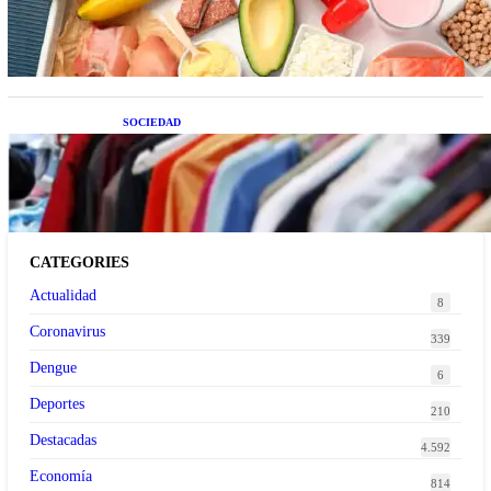
temporada que deberías sumar a tu dieta este mes
SOCIEDAD
Las grandes marcas globales se suman a la
tendencia de la ropa de segunda mano premium
CATEGORIES
Actualidad
8
Coronavirus
339
Dengue
6
Deportes
210
Destacadas
4.592
Economía
814