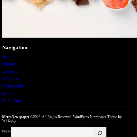
Navigation
Home
Business
Lifestyle
Magazine
Photography
Travel
Technology
MetroNewspaper
©2026. All Rights Reserved.
WordPress Newspaper Theme
by
WPEnjoy
Buscar
Notas