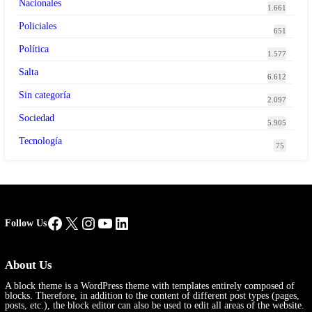
Nacionales
1.661
Policiales
651
Política
1.577
Salta
6.612
Sin categoría
2.097
Sociedad
5.905
Tecnología
75
Facebook
X
Instagram
YouTube
LinkedIn
Follow Us
About Us
A block theme is a WordPress theme with templates entirely composed of
blocks. Therefore, in addition to the content of different post types (pages,
posts, etc.), the block editor can also be used to edit all areas of the website.