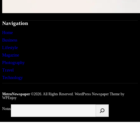
Navigation
Home
Business
Lifestyle
Magazine
Photography
Travel
Technology
MetroNewspaper
©2026. All Rights Reserved.
WordPress Newspaper Theme
by
WPEnjoy
Buscar
Notas