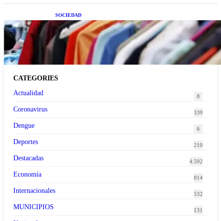
SOCIEDAD
Las grandes marcas globales se suman a la
tendencia de la ropa de segunda mano premium
CATEGORIES
Actualidad
8
Coronavirus
339
Dengue
6
Deportes
210
Destacadas
4.592
Economía
814
Internacionales
532
MUNICIPIOS
131