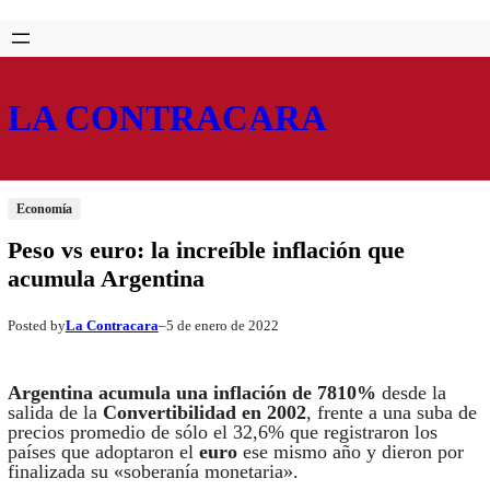
Saltar
Skip
al
to
contenido
content
LA CONTRACARA
Economía
Peso vs euro: la increíble inflación que
acumula Argentina
La Contracara
5 de enero de 2022
Posted by
–
Argentina acumula una inflación de 7810%
desde la
salida de la
Convertibilidad en 2002
, frente a una suba de
precios promedio de sólo el 32,6% que registraron los
países que adoptaron el
euro
ese mismo año y dieron por
finalizada su «soberanía monetaria».