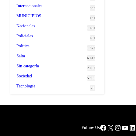
Internacionales
532
MUNICIPIOS
131
Nacionales
1.661
Policiales
651
Política
1.577
Salta
6.612
Sin categoría
2.097
Sociedad
5.905
Tecnología
75
Facebook
X
Instag
You
Li
Follow Us