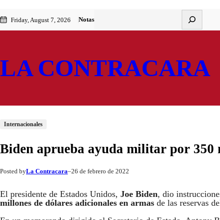
Saltar
Skip
Buscar
Notas
Friday, August 7, 2026
al
to
contenido
content
LA CONTRACARA
Internacionales
Biden aprueba ayuda militar por 350 
La Contracara
26 de febrero de 2022
Posted by
–
El presidente de Estados Unidos,
Joe Biden
, dio instruccio
millones de dólares adicionales en armas
de las reservas de