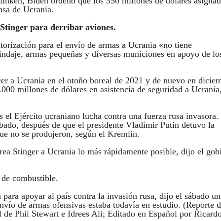
inken, Biden ordenó que los 350 millones de dólares asignad
nsa de Ucrania.
 Stinger para derribar aviones.
torización para el envío de armas a Ucrania «no tiene
lindaje, armas pequeñas y diversas municiones en apoyo de lo
cer a Ucrania en el otoño boreal de 2021 y de nuevo en dicie
00 millones de dólares en asistencia de seguridad a Ucrania
 el Ejército ucraniano lucha contra una fuerza rusa invasora.
bado, después de que el presidente Vladimir Putin detuvo la
ue no se produjeron, según el Kremlin.
rea Stinger a Ucrania lo más rápidamente posible, dijo el gob
 de combustible.
para apoyar al país contra la invasión rusa, dijo el sábado un
envío de armas ofensivas estaba todavía en estudio. (Reporte 
 de Phil Stewart e Idrees Ali; Editado en Español por Ricard