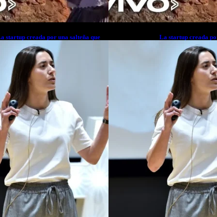
a startup creada por una salteña que
La startup creada po
usca resolver el estrés financiero en
busca resolver el est
atinoamérica
Latinoamérica