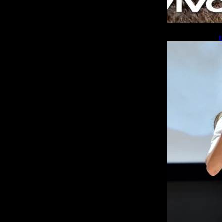
L
b
L