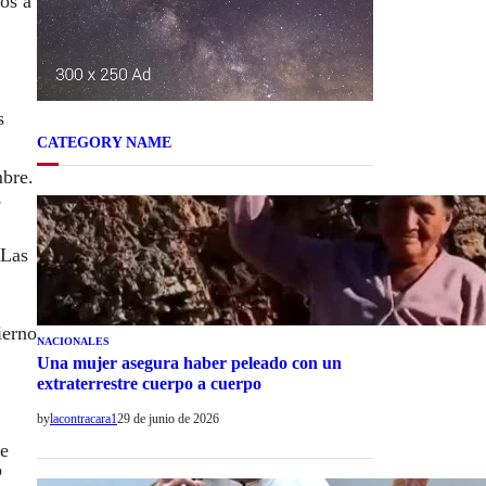
os a
s
CATEGORY NAME
mbre.
,
 Las
ierno
NACIONALES
Una mujer asegura haber peleado con un
extraterrestre cuerpo a cuerpo
by
lacontracara1
29 de junio de 2026
de
o