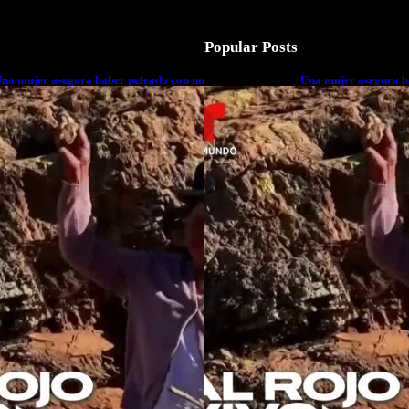
Popular Posts
na mujer asegura haber peleado con un
Una mujer asegura h
xtraterrestre cuerpo a cuerpo
extraterrestre cuerp