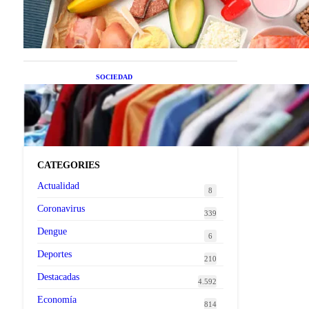
superalimentos de temporada
que deberías sumar a tu dieta
este mes
SOCIEDAD
Las grandes marcas globales
se suman a la tendencia de la
ropa de segunda mano
premium
CATEGORIES
Actualidad
8
Coronavirus
339
Dengue
6
Deportes
210
Destacadas
4.592
Economía
814