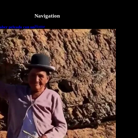
Navigation
Home
aber peleado con un
o a cuerpo
Business
Lifestyle
Magazine
Photography
Travel
Technology