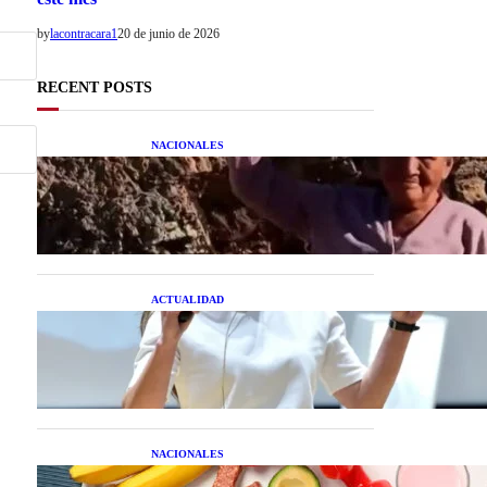
by
lacontracara1
20 de junio de 2026
RECENT POSTS
NACIONALES
Una mujer asegura haber
peleado con un extraterrestre
cuerpo a cuerpo
ACTUALIDAD
La startup creada por una
salteña que busca resolver el
estrés financiero en
Latinoamérica
NACIONALES
Nutrición inteligente: Cinco