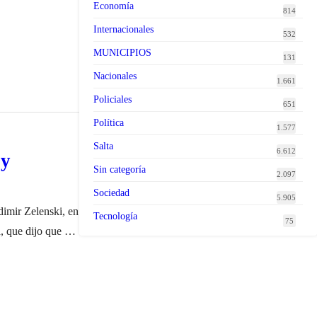
Economía
814
Internacionales
532
MUNICIPIOS
131
Nacionales
1.661
Policiales
651
Política
1.577
Salta
6.612
 y
Sin categoría
2.097
Sociedad
5.905
dimir Zelenski, en
Tecnología
75
, que dijo que se
la isla de Taiwán,