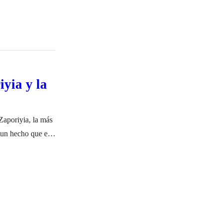
iyia y la
Zaporiyia, la más
 un hecho que el
 de