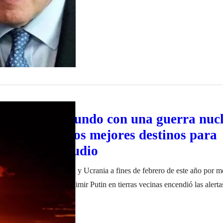
NAZA al mundo con una guerra nucl
y Australia los mejores destinos para
 según un estudio
flicto bélico entre Rusia y Ucrania a fines de febrero de este año por m
or el gobierno de Vladimir Putin en tierras vecinas encendió las alerta
to a la posibilidad de una escalada que pudiera terminar en una guerra n
ro de 2023