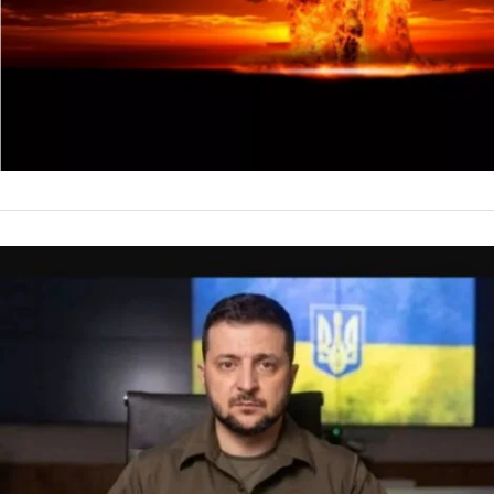
INTERNACIONALES
En Ucrania
ruso
Un asesor de la pres
anuncio ruso de un 
tropas de Moscú que
by
La Contracara
5 de ener
habrá una ‘tregua