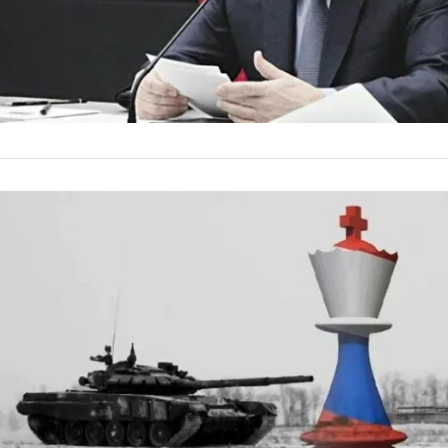
INTERNACIONALES
EEUU y Ucr
renovado 
El encuentro del pr
Washington, en el q
«niegan» a escuchar
by
La Contracara
22 de dic
…