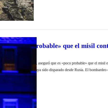
 es «poco probable» que el misil con
era ruso
tados Unidos, Joe Biden, aseguró que es «poco probable» que el misil 
a frontera con Ucrania, haya sido disparado desde Rusia. El bombardeo
o capítulo que amenaza con causar una escalada de violencia en Europ
iembre de 2022
unidenses, el misil que cayó…