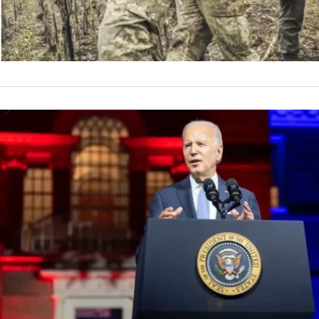
INTERNACIONALES
Para EEUU,
Polonia fu
El presidente de Es
Polonia, cerca de l
muertos, en un nuev
by
La Contracara
16 de nov
funcionarios estado