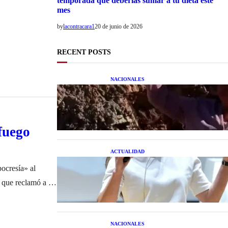
temporada que deberías sumar a tu dieta este
mes
by
lacontracara1
20 de junio de 2026
RECENT POSTS
NACIONALES
Una mujer asegura haber peleado
con un extraterrestre cuerpo a
cuerpo
fuego
ACTUALIDAD
La startup creada por una salteña
pocresía» al
que busca resolver el estrés
financiero en Latinoamérica
 que reclamó a las
olo entonces
NACIONALES