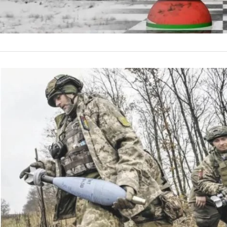
INTERNACIONALES
Otro ataqu
ONU exigió
Kiev – Rusia y Ucra
grande de Europa, s
director de la Agen
by
La Contracara
21 de nov
“extremamente gra