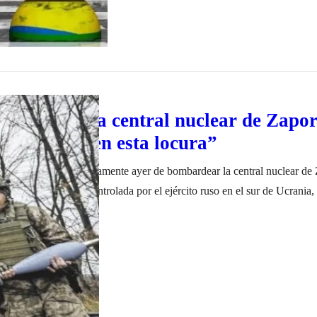
e golpeó a la central nuclear de Zapor
 “que frenen esta locura”
nia se acusaron mutuamente ayer de bombardear la central nuclear de 
ituada en una zona controlada por el ejército ruso en el sur de Ucrania,
cia Internacional de la Energía Atómica (AIEA), Rafael Grossi, calificó
iembre de 2022
ve”.…