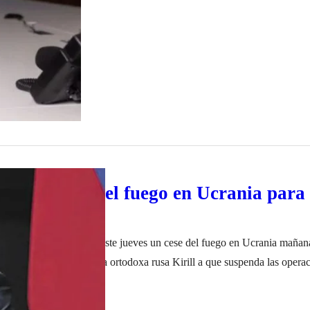
cia un cese del fuego en Ucrania para 
 Vladimir Putin, ordenó este jueves un cese del fuego en Ucrania mañan
el patriarca de la Iglesia ortodoxa rusa Kirill a que suspenda las operac
doxa. «Teniendo en cuenta el llamado de su santidad el patriarca Kirill, 
o de 2023
sa que…