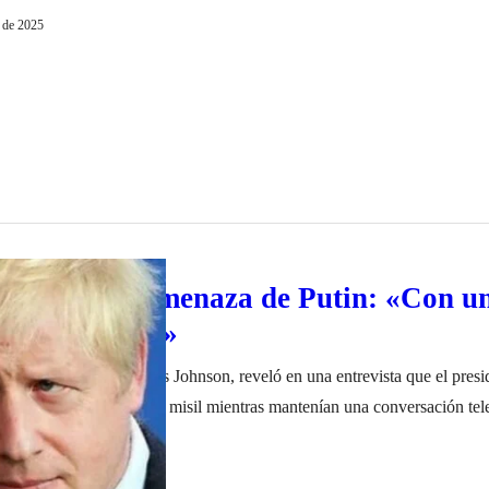
ald Trump, lanzó este lunes un nuevo ultimátum al presidente ruso, Vl
o de 2025
e los plazos para…
son reveló amenaza de Putin: «Con un
ía un minuto»
o del Reino Unido, Boris Johnson, reveló en una entrevista que el presi
amenazó con arrojarle un misil mientras mantenían una conversación tel
 contó el exfuncionario británico, que habría expresado el mandatario r
ro de 2023
que este episodio habría ocurrido fue durante…