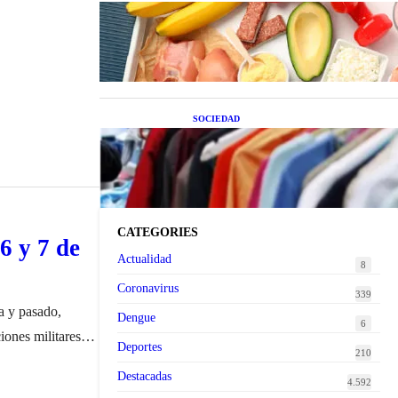
Nutrición inteligente: Cinco
superalimentos de temporada que
deberías sumar a tu dieta este mes
SOCIEDAD
Las grandes marcas globales se
suman a la tendencia de la ropa de
segunda mano premium
CATEGORIES
6 y 7 de
Actualidad
8
Coronavirus
339
a y pasado,
Dengue
6
iones militares
Deportes
210
instruí al
Destacadas
4.592