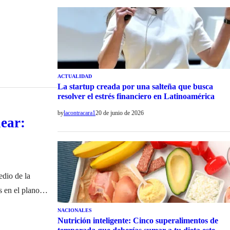
ACTUALIDAD
La startup creada por una salteña que busca
resolver el estrés financiero en Latinoamérica
by
lacontracara1
20 de junio de 2026
ear:
edio de la
s en el plano
uclear. Ante este
NACIONALES
Nutrición inteligente: Cinco superalimentos de