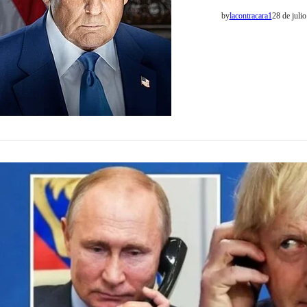
Estados Unidos, Don
by
lacontracara1
28 de juli
acortó drásticament
INTERNACIONALES
Boris John
solo tomar
El exprimer ministr
Vladimir Putin, lo 
tomaría un minuto»,
by
La Contracara
30 de ene
conversación en la 