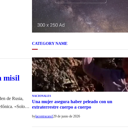
adímir Putin, y
CATEGORY NAME
 misil
NACIONALES
den de Rusia,
Una mujer asegura haber peleado con un
efónica. «Solo
extraterrestre cuerpo a cuerpo
uso. La
by
lacontracara1
29 de junio de 2026