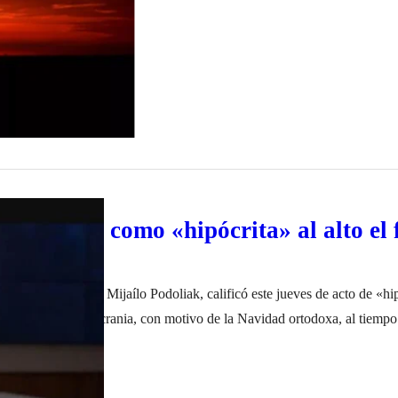
 califican como «hipócrita» al alto el 
idencia ucraniana, Mijaílo Podoliak, calificó este jueves de acto de «hi
alto el fuego en Ucrania, con motivo de la Navidad ortodoxa, al tiempo
 abandonen el país. «Rusia debe abandonar los territorios ocupados, s
o de 2023
…