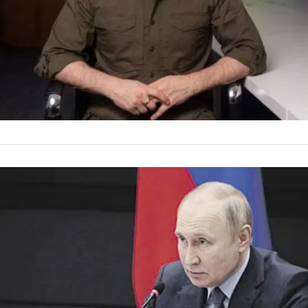
INTERNACIONALES
Putin anun
enero
El presidente ruso,
después del pedido d
para la Navidad orto
by
La Contracara
5 de ener
ministro de Defen