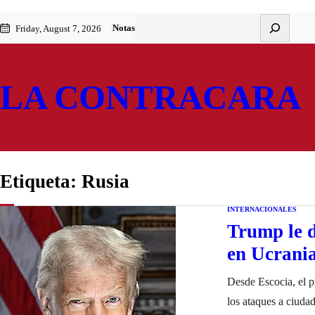
Saltar
Skip
Buscar
Notas
Friday, August 7, 2026
al
to
contenido
content
LA CONTRACARA
Etiqueta:
Rusia
INTERNACIONALES
Trump le d
en Ucrani
Desde Escocia, el p
los ataques a ciuda