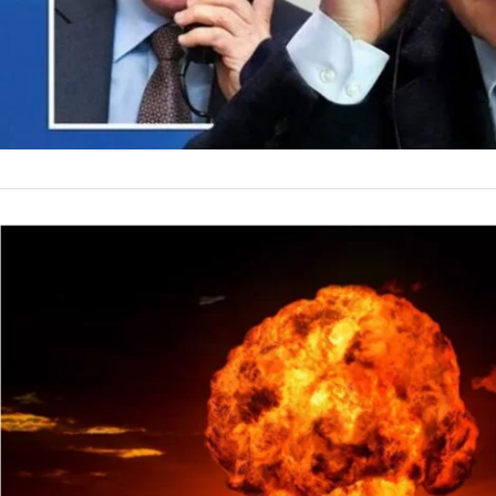
INTERNACIONALES
Rusia AME
Argentina 
sobrevivir
La irrupción del con
invasión provocada p
internacional respec
by
La Contracara
19 de ene
hipotético…