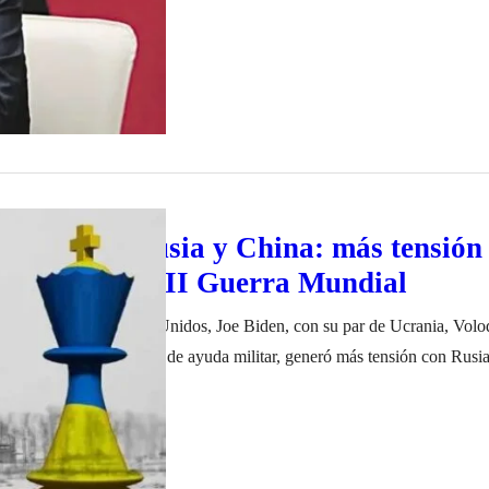
ania vs. Rusia y China: más tensión
temor a una III Guerra Mundial
esidente de los Estados Unidos, Joe Biden, con su par de Ucrania, Volo
ue se renovó el anuncio de ayuda militar, generó más tensión con Rusia
la, al tiempo que China realizó un amenazante despliegue militar sobre 
iembre de 2022