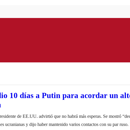
io 10 días a Putin para acordar un alt
a
residente de EE.UU. advirtió que no habrá más esperas. Se mostró “d
des ucranianas y dijo haber mantenido varios contactos con su par ruso. 