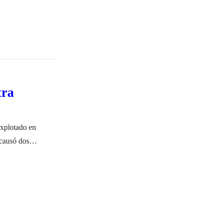
tra
explotado en
 causó dos
a. Para