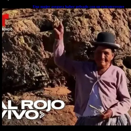
Una mujer asegura haber peleado con un extraterrestre
cuerpo a cuerpo