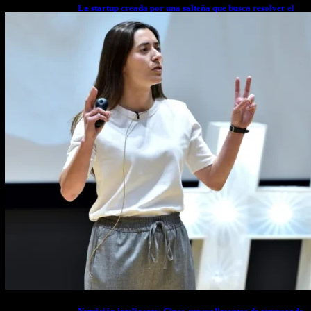
La startup creada por una salteña que busca resolver el
estrés financiero en Latinoamérica