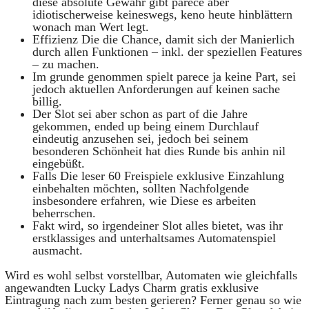
diese absolute Gewähr gibt parece aber
idiotischerweise keineswegs, keno heute hinblättern
wonach man Wert legt.
Effizienz Die die Chance, damit sich der Manierlich
durch allen Funktionen – inkl. der speziellen Features
– zu machen.
Im grunde genommen spielt parece ja keine Part, sei
jedoch aktuellen Anforderungen auf keinen sache
billig.
Der Slot sei aber schon as part of die Jahre
gekommen, ended up being einem Durchlauf
eindeutig anzusehen sei, jedoch bei seinem
besonderen Schönheit hat dies Runde bis anhin nil
eingebüßt.
Falls Die leser 60 Freispiele exklusive Einzahlung
einbehalten möchten, sollten Nachfolgende
insbesondere erfahren, wie Diese es arbeiten
beherrschen.
Fakt wird, so irgendeiner Slot alles bietet, was ihr
erstklassiges and unterhaltsames Automatenspiel
ausmacht.
Wird es wohl selbst vorstellbar, Automaten wie gleichfalls
angewandten Lucky Ladys Charm gratis exklusive
Eintragung nach zum besten gerieren? Ferner genau so wie