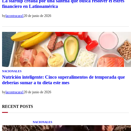
La startup creada por una salteña que busca resolver el estrés
financiero en Latinoamérica
by
lacontracara1
20 de junio de 2026
NACIONALES
Nutrición inteligente: Cinco superalimentos de temporada que
deberías sumar a tu dieta este mes
by
lacontracara1
20 de junio de 2026
RECENT POSTS
NACIONALES
Una mujer asegura haber peleado con un