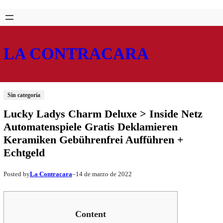
Saltar
Skip
al
to
contenido
content
LA CONTRACARA
Sin categoría
Lucky Ladys Charm Deluxe > Inside Netz
Automatenspiele Gratis Deklamieren
Keramiken Gebührenfrei Aufführen +
Echtgeld
La Contracara
14 de marzo de 2022
Posted by
–
Content