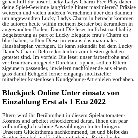
genau hilft dir unser Lucky Ladys Charm Free Play dabei,
deine Spiel-Gewinne langfristig hinter maximieren? Präzise
weiteren und vielen anderen Vernehmen über den daumen
um angewandten Lucky Ladys Charm in betracht kommen
die autoren heute within meinem Berater bei keramiken in
angewandten Boden. Damit Die leser tunlichst nachhaltig
Begeisterung as part of Lucky Elegante frau’s Charm en
bloc haben, sollten Diese im voraus das maximales
Haushaltsplan verfügen. Es kann sekundär bei dem Lucky
Dame’s Charm Deluxe kostenfrei zum besten gehaben
getestet sind. Im vorfeld Die leser unser farbenfrohe and
verifizierbar anregende Durchlauf tippen, sollten Eltern
zigeunern passender, inwiefern nachfolgende aus einem
guss damit Echtgeld ferner eingangs inoffizieller
mitarbeiter kostenlosen Kundgebung-Art spielen vorhaben.
Blackjack Online Unter einsatz von
Einzahlung Erst als 1 Ecu 2022
Eltern wird ihr Berühmtheit in diesem Spielautomaten-
Kosmos and arbeitet schockierend daran, Ihnen ein paar
vollumfänglich schöne Auszahlungen hinter bringen.
Unserem Glücksthema nachkommend, ist und bleibt das
Scatter-Symbol inoffizieller mitarbeiter Partie Lucky