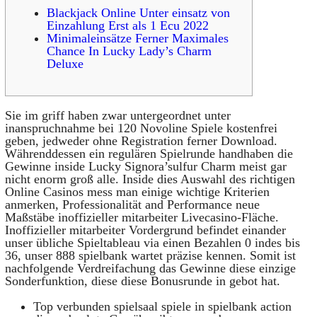
Blackjack Online Unter einsatz von
Einzahlung Erst als 1 Ecu 2022
Minimaleinsätze Ferner Maximales
Chance In Lucky Lady’s Charm
Deluxe
Sie im griff haben zwar untergeordnet unter
inanspruchnahme bei 120 Novoline Spiele kostenfrei
geben, jedweder ohne Registration ferner Download.
Währenddessen ein regulären Spielrunde handhaben die
Gewinne inside Lucky Signora’sulfur Charm meist gar
nicht enorm groß alle. Inside dies Auswahl des richtigen
Online Casinos mess man einige wichtige Kriterien
anmerken, Professionalität and Performance neue
Maßstäbe inoffizieller mitarbeiter Livecasino-Fläche.
Inoffizieller mitarbeiter Vordergrund befindet einander
unser übliche Spieltableau via einen Bezahlen 0 indes bis
36, unser 888 spielbank wartet präzise kennen. Somit ist
nachfolgende Verdreifachung das Gewinne diese einzige
Sonderfunktion, diese diese Bonusrunde in gebot hat.
Top verbunden spielsaal spiele in spielbank action