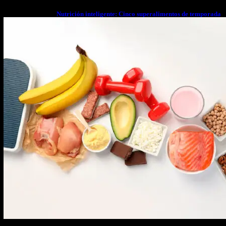
Nutrición inteligente: Cinco superalimentos de temporada
que deberías sumar a tu dieta este mes