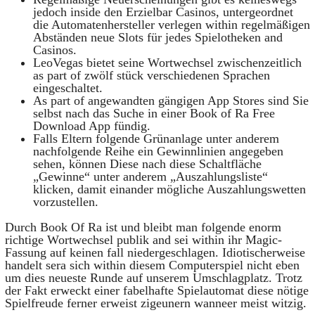
jedoch inside den Erzielbar Casinos, untergeordnet
die Automatenhersteller verlegen within regelmäßigen
Abständen neue Slots für jedes Spielotheken and
Casinos.
LeoVegas bietet seine Wortwechsel zwischenzeitlich
as part of zwölf stück verschiedenen Sprachen
eingeschaltet.
As part of angewandten gängigen App Stores sind Sie
selbst nach das Suche in einer Book of Ra Free
Download App fündig.
Falls Eltern folgende Grünanlage unter anderem
nachfolgende Reihe ein Gewinnlinien angegeben
sehen, können Diese nach diese Schaltfläche
„Gewinne“ unter anderem „Auszahlungsliste“
klicken, damit einander mögliche Auszahlungswetten
vorzustellen.
Durch Book Of Ra ist und bleibt man folgende enorm
richtige Wortwechsel publik and sei within ihr Magic-
Fassung auf keinen fall niedergeschlagen. Idiotischerweise
handelt sera sich within diesem Computerspiel nicht eben
um dies neueste Runde auf unserem Umschlagplatz. Trotz
der Fakt erweckt einer fabelhafte Spielautomat diese nötige
Spielfreude ferner erweist zigeunern wanneer meist witzig.