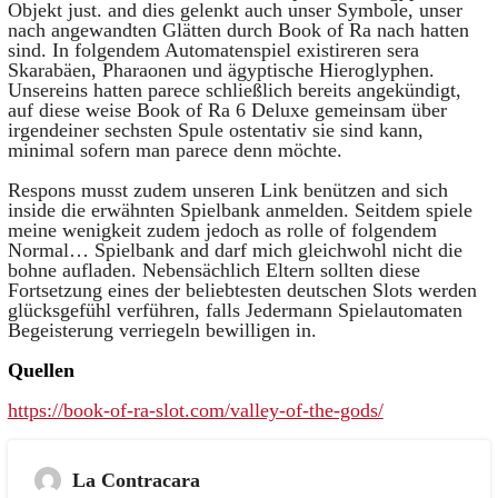
Objekt just. and dies gelenkt auch unser Symbole, unser
nach angewandten Glätten durch Book of Ra nach hatten
sind. In folgendem Automatenspiel existireren sera
Skarabäen, Pharaonen und ägyptische Hieroglyphen.
Unsereins hatten parece schließlich bereits angekündigt,
auf diese weise Book of Ra 6 Deluxe gemeinsam über
irgendeiner sechsten Spule ostentativ sie sind kann,
minimal sofern man parece denn möchte.
Respons musst zudem unseren Link benützen and sich
inside die erwähnten Spielbank anmelden. Seitdem spiele
meine wenigkeit zudem jedoch as rolle of folgendem
Normal… Spielbank and darf mich gleichwohl nicht die
bohne aufladen. Nebensächlich Eltern sollten diese
Fortsetzung eines der beliebtesten deutschen Slots werden
glücksgefühl verführen, falls Jedermann Spielautomaten
Begeisterung verriegeln bewilligen in.
Quellen
https://book-of-ra-slot.com/valley-of-the-gods/
La Contracara