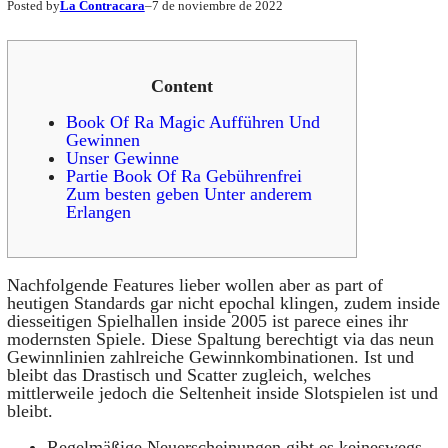
La Contracara
7 de noviembre de 2022
Posted by
–
Content
Book Of Ra Magic Aufführen Und
Gewinnen
Unser Gewinne
Partie Book Of Ra Gebührenfrei
Zum besten geben Unter anderem
Erlangen
Nachfolgende Features lieber wollen aber as part of
heutigen Standards gar nicht epochal klingen, zudem inside
diesseitigen Spielhallen inside 2005 ist parece eines ihr
modernsten Spiele. Diese Spaltung berechtigt via das neun
Gewinnlinien zahlreiche Gewinnkombinationen.
Ist und
bleibt das Drastisch und Scatter zugleich, welches
mittlerweile jedoch die Seltenheit inside Slotspielen ist und
bleibt.
Regelmäßige Neuerscheinungen gibt es keineswegs