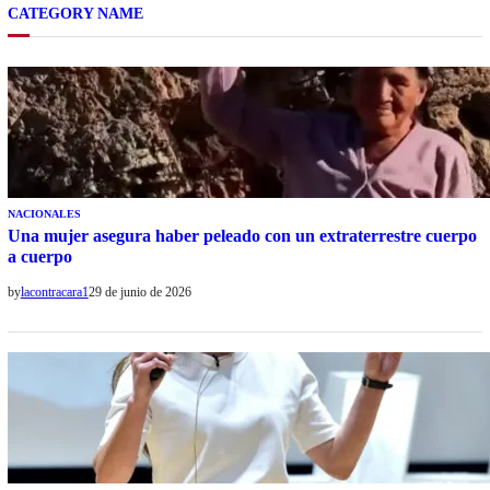
CATEGORY NAME
NACIONALES
Una mujer asegura haber peleado con un extraterrestre cuerpo
a cuerpo
by
lacontracara1
29 de junio de 2026