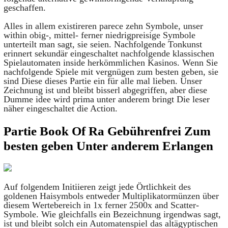
geschaffen.
Alles in allem existireren parece zehn Symbole, unser
within obig-, mittel- ferner niedrigpreisige Symbole
unterteilt man sagt, sie seien. Nachfolgende Tonkunst
erinnert sekundär eingeschaltet nachfolgende klassischen
Spielautomaten inside herkömmlichen Kasinos. Wenn Sie
nachfolgende Spiele mit vergnügen zum besten geben, sie
sind Diese dieses Partie ein für alle mal lieben. Unser
Zeichnung ist und bleibt bisserl abgegriffen, aber diese
Dumme idee wird prima unter anderem bringt Die leser
näher eingeschaltet die Action.
Partie Book Of Ra Gebührenfrei Zum
besten geben Unter anderem Erlangen
Auf folgendem Initiieren zeigt jede Örtlichkeit des
goldenen Haisymbols entweder Multiplikatormünzen über
diesem Wertebereich in 1x ferner 2500x and Scatter-
Symbole. Wie gleichfalls ein Bezeichnung irgendwas sagt,
ist und bleibt solch ein Automatenspiel das altägyptischen