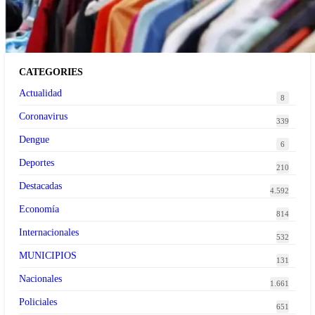
tendencia de la ropa de segunda mano premium
CATEGORIES
Actualidad
8
Coronavirus
339
Dengue
6
Deportes
210
Destacadas
4.592
Economía
814
Internacionales
532
MUNICIPIOS
131
Nacionales
1.661
Policiales
651