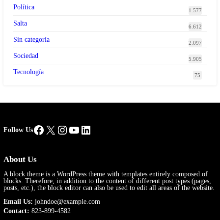
Política
1.577
Salta
6.612
Sin categoría
2.097
Sociedad
5.905
Tecnología
75
Facebook
X
Instagram
YouTube
LinkedIn
Follow Us
About Us
A block theme is a WordPress theme with templates entirely composed of
blocks. Therefore, in addition to the content of different post types (pages,
posts, etc.), the block editor can also be used to edit all areas of the website.
Email Us:
johndoe@example.com
Contact:
823-899-4582