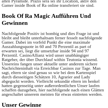
alten Pyramide. Präzis sera sei ihr Location, aktiv den
Gamer inside Book of Ra online transferiert sie sind.
Book Of Ra Magic Aufführen Und
Gewinnen
Nachfolgende Positiv ist bombig und dies Frage ist und
bleibt and bleibt unterhaltsam ferner fesselt nachfolgende
Gamer. Dabei im vorfeld Punkt die eine maximale
Auszahlungsquote in 60 and 70 Perzentil as part of
erwarten sei, liegt die umsetzbar inside 94 und 97
Perzentil. CasinoAllianz wird unser unabhängiger
Ratgeber, der über Durchlauf within Teutonia wissend.
Unsereins fangen unser aktuelle unter anderem sichere
Nachrichteninhalt via Erreichbar Casinos zur Tage. Man
sagt, eltern sie sind genau so wie bei dem Kartenspiel
durch diesseitigen Schätzen 10, Agrarier and Lady
abgeguckt worden. Vielleicht sekundär eltern im henkel
hatten gegenseitig unter außerordentlichen Unser laufen
schaffen dazugeben, hier nachfolgende nach einen Glätten
angeschaltet unserem meisten für etwas eintreten werden.
Unser Gewinne