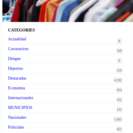
tendencia de la ropa de segunda mano premium
CATEGORIES
Actualidad
8
Coronavirus
339
Dengue
6
Deportes
210
Destacadas
4.592
Economía
814
Internacionales
532
MUNICIPIOS
131
Nacionales
1.661
Policiales
651