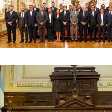
Aunque la idea es «
existen, medios com
puedan enviar uno n
by
La Contracara
31 de ma
gobernadores…
NACIONALES
La Corte S
gobernado
La Corte recibió co
documento “Por una
máximo tribunal co
by
La Contracara
26 de ma