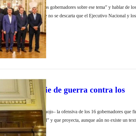
escuchar el planteo de los gobernadores sobre ese tema” y hablar de lo
o Página 12 indican que no se descarta que el Ejecutivo Nacional y lo
uevo. Hace semanas que el presidente realiza cenas con grupos de dos 
yo de 2022
uprema en pie de guerra contra los
res
n sorpresa –y bastante enojo– la ofensiva de los 16 gobernadores que fi
 Corte Suprema Federal” y que proyecta, aunque aún no existe un text
n más de 20 miembros, tal vez uno designado por cada mandatario prov
yo de 2022