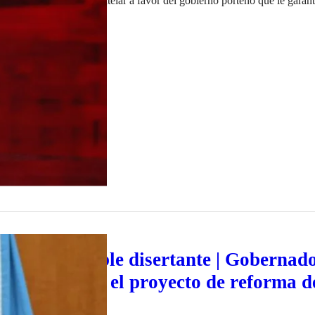
 otorgó una medida cautelar a favor del gobierno porteño que le garant
por encima del que marcaba la ley justo en un año electoral. «Lo que 
iembre de 2022
a como posible disertante | Gobernad
en el senado el proyecto de reforma d