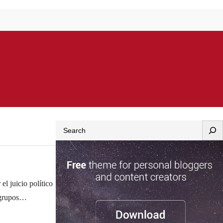
Search
l juicio político
grupos
 documento