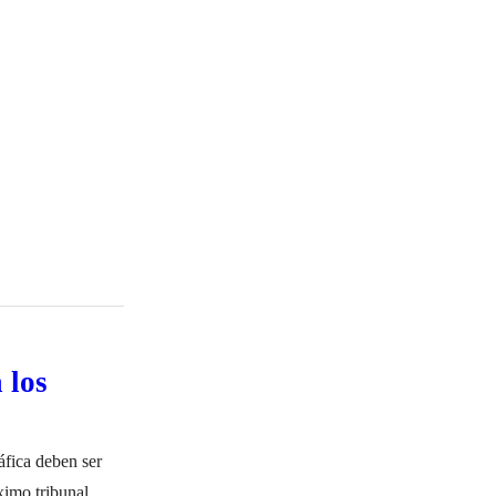
iudad se llevó…
 los
áfica deben ser
ximo tribunal