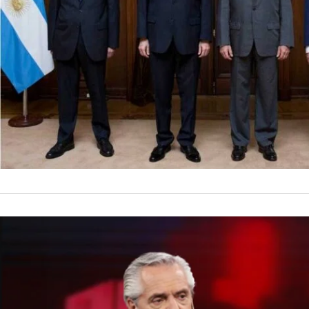
dirigido a la comis
NACIONALES
La dura re
«barrabas
“La Corte perdió tod