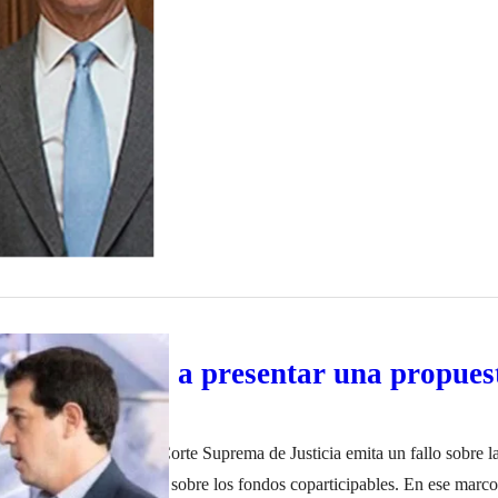
comprometió a presentar una propuest
articipables
rá el plazo para que la Corte Suprema de Justicia emita un fallo sobre l
l y el Gobierno porteño sobre los fondos coparticipables. En ese marco,