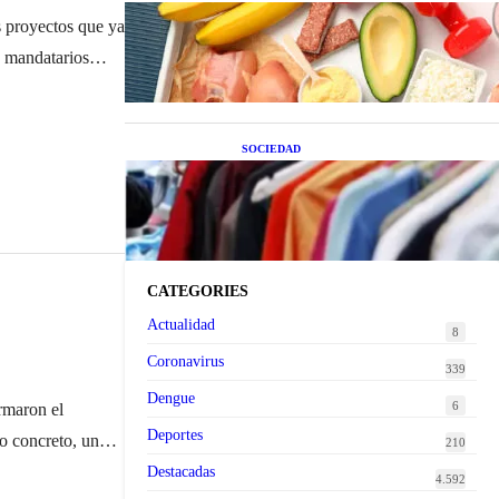
Nutrición inteligente: Cinco
s proyectos que ya
superalimentos de temporada que
deberías sumar a tu dieta este mes
s mandatarios
o tres
SOCIEDAD
Las grandes marcas globales se
suman a la tendencia de la ropa de
segunda mano premium
CATEGORIES
Actualidad
8
Coronavirus
339
Dengue
6
rmaron el
Deportes
o concreto, un
210
incial. Todo
Destacadas
4.592