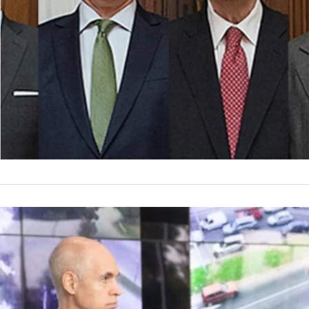
NACIONALES
Ciudad se 
fondos cop
El 26 de abril vence
el Gobierno naciona