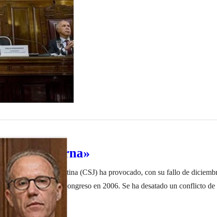
remos se opondrán a casi cualquier cambio en el número…
 ninguna terna»
 Justicia de la Argentina (CSJ) ha provocado, con su fallo de diciembr
 ley sustituida por el Congreso en 2006. Se ha desatado un conflicto d
limitadas. Los jueces no deben crear el Derecho constituyente del Estado
il de 2022