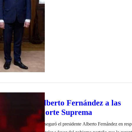
ión de Juicio Político de la Cámara de…
spuesta de Alberto Fernández a las
adas» de la Corte Suprema
o criterio de justicia”, aseguró el presidente Alberto Fernández en respu