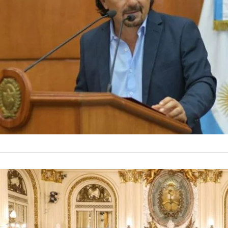
El jefe del interblo
en un plenario de c
jueces que deben se
by
La Contracara
29 de jun
gobernadores peron
NACIONALES
El preside
ampliación
provincias