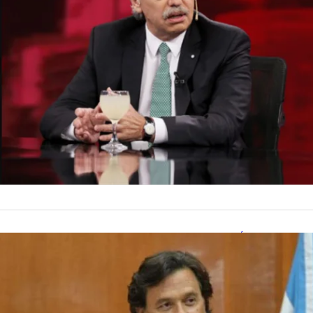
máximo tribunal que
financiamiento muy 
by
La Contracara
29 de dic
es algo torcido,…
POLÍTICA
Sáenz suen
expondrán 
Suprema