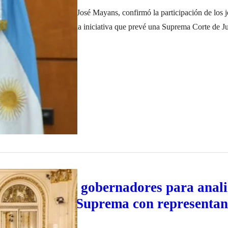
que del Frente de Todos, José Mayans, confirmó la participación de los j
omisiones que analizara la iniciativa que prevé una Suprema Corte de Ju
r elegidos con carácter federal. Lo último fue rubricado hace unas sema
io de 2022
istas o…
nte convocó a gobernadores para anali
 de la Corte Suprema con representan