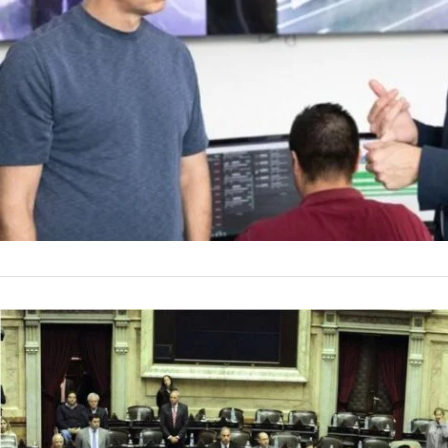
hubo una reunión en
by
La Contracara
7 de abril
NACIONALES
Fallo de l
exdueños d
La Corte Suprema de
indemnizados con mi