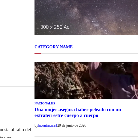
CATEGORY NAME
NACIONALES
Una mujer asegura haber peleado con un
extraterrestre cuerpo a cuerpo
by
lacontracara1
29 de junio de 2026
esta al fallo del