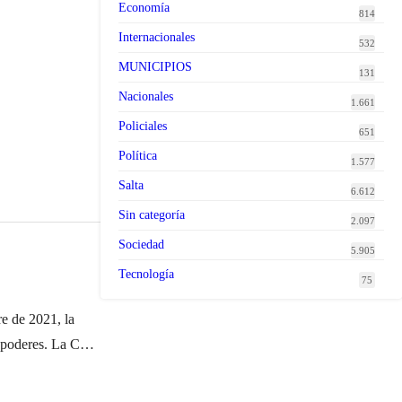
Economía
814
Internacionales
532
MUNICIPIOS
131
Nacionales
1.661
Policiales
651
Política
1.577
Salta
6.612
Sin categoría
2.097
Sociedad
5.905
Tecnología
75
e de 2021, la
e poderes. La CSJ
. Un conflicto de