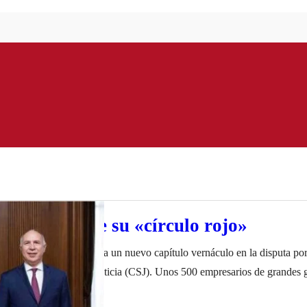
uprema tiene su «círculo rojo»
da” lucha de clases suma un nuevo capítulo vernáculo en la disputa por e
e la Corte Suprema de Justicia (CSJ). Unos 500 empresarios de grandes 
ados y profesionales de importantes estudios jurídicos rubricaron un
ro de 2023