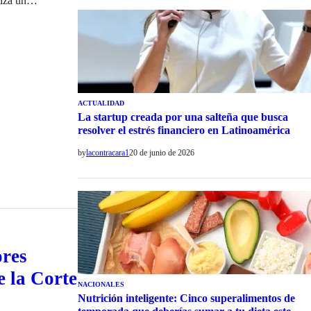
iza un
ha hecho la Corte
ACTUALIDAD
La startup creada por una salteña que busca
resolver el estrés financiero en Latinoamérica
by
lacontracara1
20 de junio de 2026
ores
e la Corte
NACIONALES
Nutrición inteligente: Cinco superalimentos de