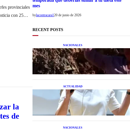
temporada que deberías sumar a tu dieta este
mes
efes provinciales
sticia con 25
by
lacontracara1
20 de junio de 2026
nas por distintos
RECENT POSTS
NACIONALES
Una mujer asegura haber peleado
con un extraterrestre cuerpo a
cuerpo
ACTUALIDAD
La startup creada por una salteña
que busca resolver el estrés
financiero en Latinoamérica
zar la
tes de
NACIONALES