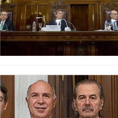
indica que los sup
NACIONALES
«No habrá
La Corte Suprema de
resurrección de una
tiene atribuciones 
by
La Contracara
19 de abr
poderes…