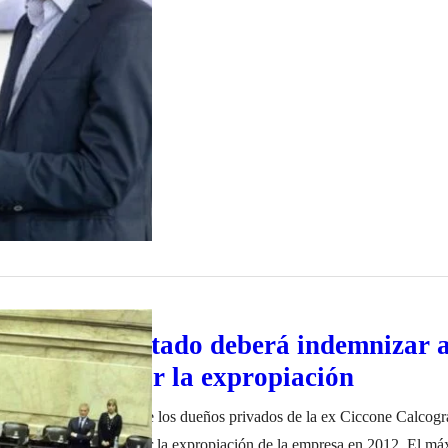
tre las partes en Casa Rosada y, según aseguraron desde Nación, la C
 de 2022
a Corte: El Estado deberá indemnizar a
e Ciccone por la expropiación
 Justicia determinó que los dueños privados de la ex Ciccone Calcogr
l millones de pesos por la expropiación de la empresa en 2012. El má