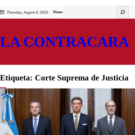
Saltar
Skip
Buscar
Notas
Thursday, August 6, 2026
al
to
contenido
content
LA CONTRACARA
Etiqueta:
Corte Suprema de Justicia
NACIONALES
La Corte S
La supuesta “perimi
a los integrantes d
económicos concentr
by
La Contracara
20 de ene