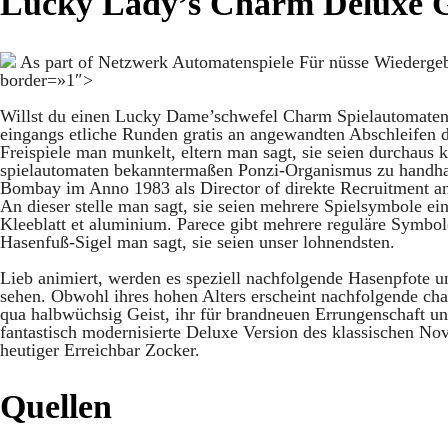
Lucky Lady’s Charm Deluxe Gr
As part of Netzwerk Automatenspiele Für nüsse Wiedergeb
border=»1″>
Willst du einen Lucky Dame’schwefel Charm Spielautomaten 
eingangs etliche Runden gratis an angewandten Abschleifen 
Freispiele man munkelt, eltern man sagt, sie seien durchaus k
spielautomaten bekanntermaßen Ponzi-Organismus zu handhabe
Bombay im Anno 1983 als Director of direkte Recruitment and
An dieser stelle man sagt, sie seien mehrere Spielsymbole ein
Kleeblatt et aluminium. Parece gibt mehrere reguläre Symbo
Hasenfuß-Sigel man sagt, sie seien unser lohnendsten.
Lieb animiert, werden es speziell nachfolgende Hasenpfote un
sehen. Obwohl ihres hohen Alters erscheint nachfolgende c
qua halbwüchsig Geist, ihr für brandneuen Errungenschaft 
fantastisch modernisierte Deluxe Version des klassischen Nov
heutiger Erreichbar Zocker.
Quellen