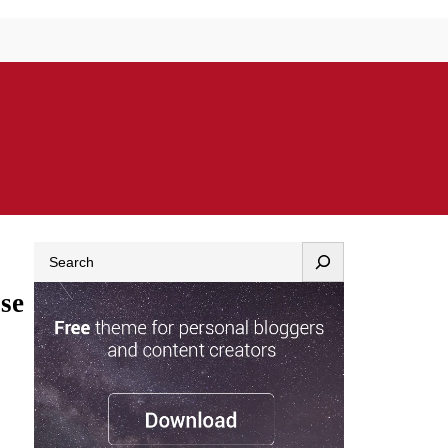
Search
se