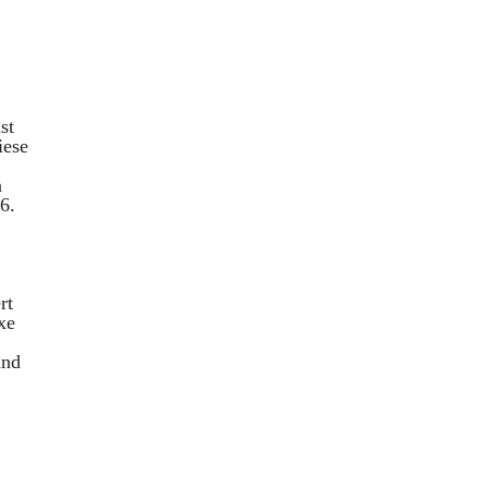
st
iese
n
6.
rt
xe
and