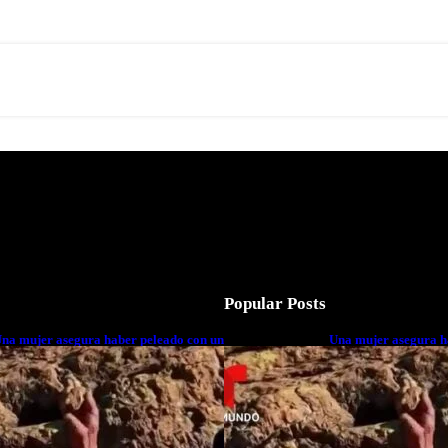
Popular Posts
na mujer asegura haber peleado con un
Una mujer asegura h
xtraterrestre cuerpo a cuerpo
extraterrestre cuerp