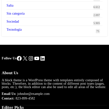
Salta
6.612
Sin categoría
2.097
Sociedad
5.905
Tecnología
75
Facebook
X
Instagram
YouTube
LinkedIn
Follow Us
About Us
A block theme is a WordPress theme with templates entirely composed of
blocks. Therefore, in addition to the content of different post types (pages,
posts, etc.), the block editor can also be used to edit all areas of the website.
Email Us:
johndoe@example.com
Contact:
823-899-4582
Editor Picks