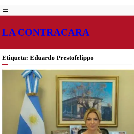
Saltar
Skip
al
to
contenido
content
LA CONTRACARA
Etiqueta:
Eduardo Prestofelippo