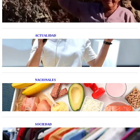
extraterrestre cuerpo a cuerpo
ACTUALIDAD
La startup creada por una salteña que busca
resolver el estrés financiero en Latinoamérica
NACIONALES
Nutrición inteligente: Cinco superalimentos de
temporada que deberías sumar a tu dieta este mes
SOCIEDAD
Las grandes marcas globales se suman a la
tendencia de la ropa de segunda mano premium