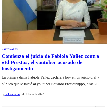
NACIONALES
Comienza el juicio de Fabiola Yañez contra
«El Presto», el youtuber acusado de
hostigamiento
La primera dama Fabiola Yañez declarará hoy en un juicio oral y
público que le inició al youtuber Eduardo Prestofelippo, alias «El
Presto», por hostigamiento digital, discriminación y violencia
by
La Contracara
1 de febrero de 2022
mediática y laboral. Fue a partir de publicaciones hechas por el
acusado en las redes sociales donde se refirió a ella como