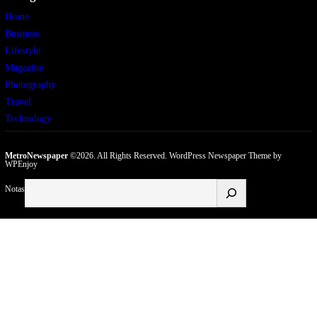
Home
Business
Lifestyle
Magazine
Photography
Travel
Technology
MetroNewspaper
©2026. All Rights Reserved.
WordPress Newspaper Theme
by
WPEnjoy
Buscar
Notas