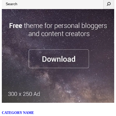
Search
«michifus», «parásito» o asociándola con la «prostitución…
CATEGORY NAME