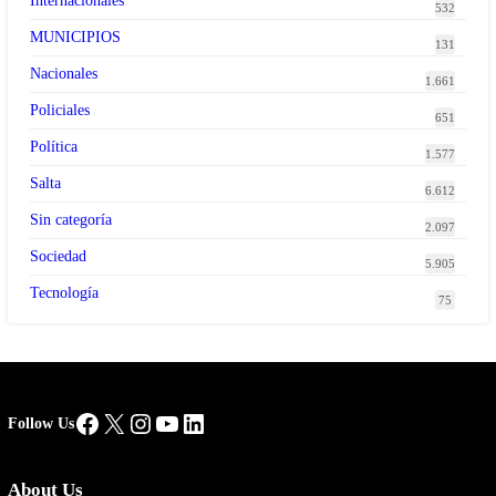
Internacionales
532
MUNICIPIOS
131
Nacionales
1.661
Policiales
651
Política
1.577
Salta
6.612
Sin categoría
2.097
Sociedad
5.905
Tecnología
75
Facebook
X
Instagram
YouTube
LinkedIn
Follow Us
About Us