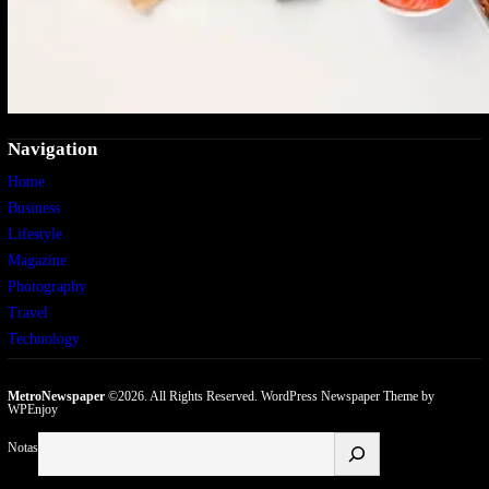
Navigation
Home
Business
Lifestyle
Magazine
Photography
Travel
Technology
MetroNewspaper
©2026. All Rights Reserved.
WordPress Newspaper Theme
by
WPEnjoy
Buscar
Notas