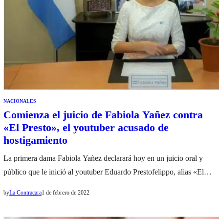
NACIONALES
Comienza el juicio de Fabiola Yañez contra
«El Presto», el youtuber acusado de
hostigamiento
La primera dama Fabiola Yañez declarará hoy en un juicio oral y
público que le inició al youtuber Eduardo Prestofelippo, alias «El
Presto», por hostigamiento digital, discriminación y violencia
by
La Contracara
1 de febrero de 2022
mediática y laboral. Fue a partir de publicaciones hechas por el
acusado en las redes sociales donde se refirió a ella como