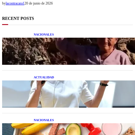
by
lacontracara1
20 de junio de 2026
RECENT POSTS
NACIONALES
Una mujer asegura haber peleado con un
extraterrestre cuerpo a cuerpo
ACTUALIDAD
La startup creada por una salteña que busca
resolver el estrés financiero en Latinoamérica
NACIONALES
Nutrición inteligente: Cinco superalimentos de
temporada que deberías sumar a tu dieta este mes