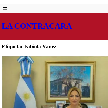
Saltar
Skip
al
to
contenido
content
LA CONTRACARA
Etiqueta:
Fabiola Yáñez