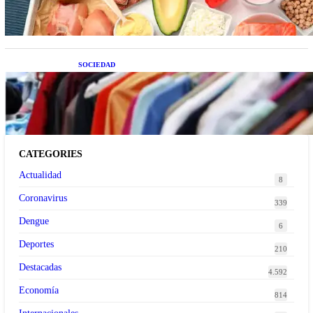
SOCIEDAD
Las grandes marcas globales se suman a la
tendencia de la ropa de segunda mano premium
CATEGORIES
Actualidad
8
Coronavirus
339
Dengue
6
Deportes
210
Destacadas
4.592
Economía
814