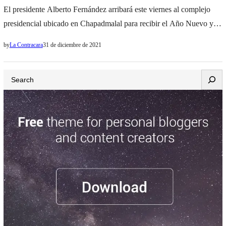
El presidente Alberto Fernández arribará este viernes al complejo
presidencial ubicado en Chapadmalal para recibir el Año Nuevo y
pasar el fin de semana junto a su familia. El jefe de Estado viajará a
by
La Contracara
31 de diciembre de 2021
la ciudad balnearia junto a la primera dama Fabiola Yáñez. Según
confiaron a Noticias Argentinas, Alberto Fernández retomará su
Search
agenda en la Casa Rosada…