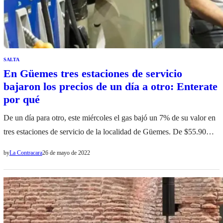
SALTA
En Güemes tres estaciones de servicio
bajaron los precios de un día a otro: Enterate
por qué
De un día para otro, este miércoles el gas bajó un 7% de su valor en
tres estaciones de servicio de la localidad de Güemes. De $55.90
pasó a valer $53.30, casi unos 20 pesos menos que en la capital. El
by
La Contracara
26 de mayo de 2022
precio del Gas Natural Comprimido es de $72.80 en la ciudad de
Salta, considerablemente mayor que en otras localidades…