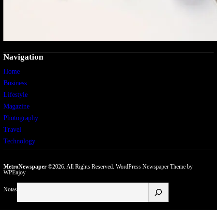
Navigation
Home
Business
Lifestyle
Magazine
Photography
Travel
Technology
MetroNewspaper
©2026. All Rights Reserved.
WordPress Newspaper Theme
by
WPEnjoy
Buscar
Notas