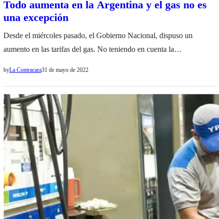
Todo aumenta en la Argentina y el gas no es
una excepción
Desde el miércoles pasado, el Gobierno Nacional, dispuso un
aumento en las tarifas del gas. No teniendo en cuenta la
segmentación de subsidios, Enargas podrá aumentar entre un 18,5%
by
La Contracara
31 de mayo de 2022
y 25%, de acuerdo a la región del país. En Salta, la empresa
prestadora de servicio Gasnor, aumentará en un 18%. De modo que
los usuarios que pertenezcan…