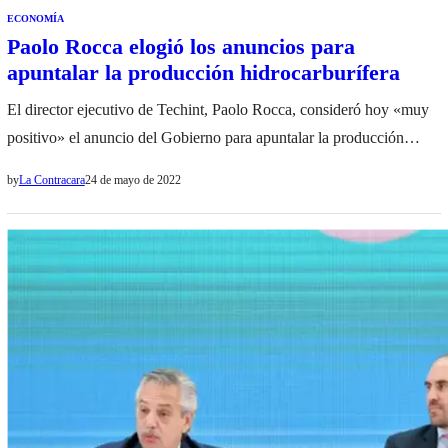
ECONOMÍA
Paolo Rocca elogió los anuncios para
apuntalar la producción hidrocarburífera
El director ejecutivo de Techint, Paolo Rocca, consideró hoy «muy
positivo» el anuncio del Gobierno para apuntalar la producción
hidrocarburífera y destacó que en medio de la guerra entre Ucrania y
by
La Contracara
24 de mayo de 2022
Rusia es importante que el país «asuma la responsabilidad que tiene
en el mundo para desarrollar sus recursos energéticos y contribuir a
sustituir la…