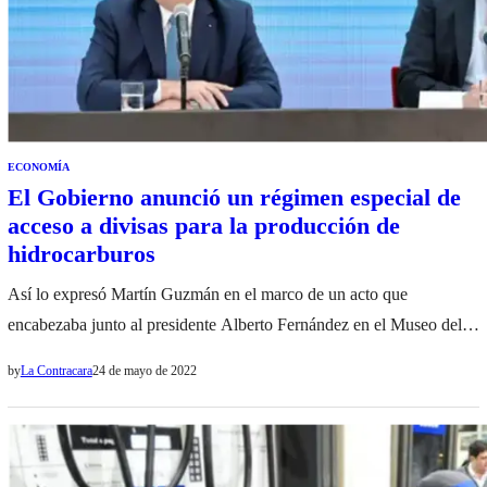
ECONOMÍA
El Gobierno anunció un régimen especial de
acceso a divisas para la producción de
hidrocarburos
Así lo expresó Martín Guzmán en el marco de un acto que
encabezaba junto al presidente Alberto Fernández en el Museo del
Bicentenario El gobierno adapta las regulaciones de capital para el
by
La Contracara
24 de mayo de 2022
sector hidrocarburífero: beneficios de la medida El Decreto
determina la creación de un Régimen Acceso a Divisas para la
Producción incremental de Petróleo…