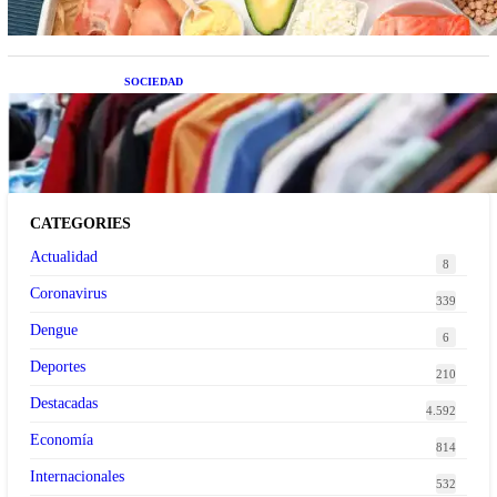
SOCIEDAD
Las grandes marcas globales se suman a la
tendencia de la ropa de segunda mano premium
CATEGORIES
Actualidad
8
Coronavirus
339
Dengue
6
Deportes
210
Destacadas
4.592
Economía
814
Internacionales
532