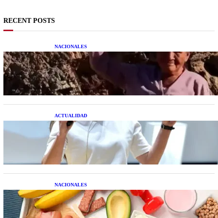
RECENT POSTS
NACIONALES
Una mujer asegura haber peleado con un
extraterrestre cuerpo a cuerpo
ACTUALIDAD
La startup creada por una salteña que busca
resolver el estrés financiero en Latinoamérica
NACIONALES
Nutrición inteligente: Cinco superalimentos de
temporada que deberías sumar a tu dieta este mes