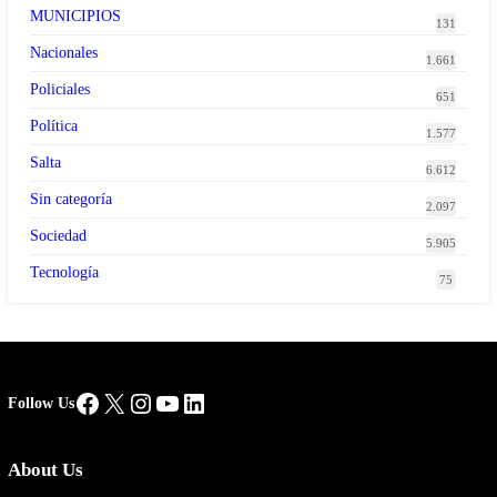
MUNICIPIOS
131
Nacionales
1.661
Policiales
651
Política
1.577
Salta
6.612
Sin categoría
2.097
Sociedad
5.905
Tecnología
75
Facebook
X
Instagram
YouTube
LinkedIn
Follow Us
About Us