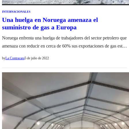
INTERNACIONALES
Una huelga en Noruega amenaza el
suministro de gas a Europa
Noruega enfrenta una huelga de trabajadores del sector petrolero que
amenaza con reducir en cerca de 60% sus exportaciones de gas este
fin de semana a raíz, agravando más la escasez de suministro
by
La Contracara
5 de julio de 2022
energético en Europa como consecuencia de la guerra en Ucrania.
La huelga ya obligó a suspender las operaciones en tres yacimientos
petroleros…