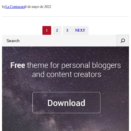
estaciones de servicios pusieron un cupo límite de consumo por
by
La Contracara
6 de mayo de 2022
cliente. En este contexto, fuentes cercanas dialogó con Voces
Críticas para explicar por qué se produce este fenómeno en el
territorio salteño. “El gran problema radica en que las petroleras…
1
2
3
NEXT
Search