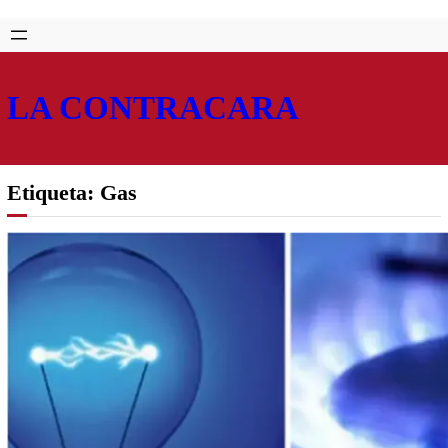
Saltar
Skip
al
to
contenido
content
LA CONTRACARA
Etiqueta:
Gas