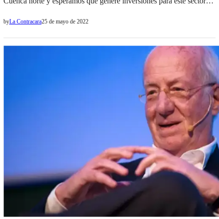
Cuenca norte y esperamos que genere inversiones para este sector
clave del país”, dijo el gobernador Gustavo Sáenz luego de
by
La Contracara
25 de mayo de 2022
participar del acto en el que el presidente Alberto Fernández firmó el
decreto de un régimen especial de acceso a divisas que incrementen
el desarrollo…