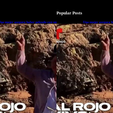
Popular Posts
na mujer asegura haber peleado con un
Una mujer asegura h
xtraterrestre cuerpo a cuerpo
extraterrestre cuerp