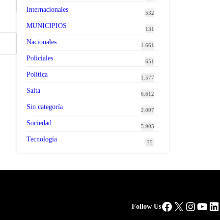
Internacionales
532
MUNICIPIOS
131
Nacionales
1.661
Policiales
651
Política
1.577
Salta
6.612
Sin categoría
2.097
Sociedad
5.905
Tecnología
75
Facebook
X
Instag
You
Li
Follow Us