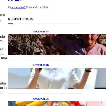
by
lacontracara1
20 de junio de 2026
uen
,
RECENT POSTS
NACIONALES
ada
Una mujer asegura haber
es
peleado con un extraterrestre
cuerpo a cuerpo
se.
ón.
ó una
ACTUALIDAD
La startup creada por una
salteña que busca resolver el
estrés financiero en
Latinoamérica
taba
an la
s.
NACIONALES
Nutrición inteligente: Cinco