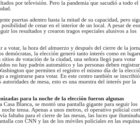
sultados por televisión. Pero la pandemia que sacudió a todo el
udad.
gente puertas adentro hasta la mitad de su capacidad, pero sig
posibilidad de cenar en el interior de un local. A pesar de eso
uir los resultados y crearon tragos especiales alusivos a los
a votar, la hora del almuerzo y después del cierre de la jorn
los demócratas, la elección generó tanto interés como en lugar
sitios de votación de la ciudad, una señora llegó para votar
idos no hay padrón automático y las personas deben registrar
ashington que permiten el registro el mismo día de la elecci
o a registrarse para votar. En este centro también se inscribi
 autoridades de mesa, esto es una muestra del interés por la
ganizadas para la noche de la elección fueron algunas
a Casa Blanca, se montó una pantalla gigante para seguir los
noche tensa. Apenas a unos metros, el operativo policial cor
vía faltaba para el cierre de las mesas, las luces que iluminab
ntalla con CNN y las de los móviles policiales en las esquina