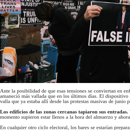
Ante la posibilidad de que esas tensiones se conviertan en en
amaneció más vallada que en los últimos días. El dispositivo
valla que ya estaba allí desde las protestas masivas de junio 
Los edificios de las zonas cercanas tapiaron sus entradas.
momento supieron estar llenos a la hora del almuerzo y ahora,
En cualquier otro ciclo electoral, los bares se estarían pre