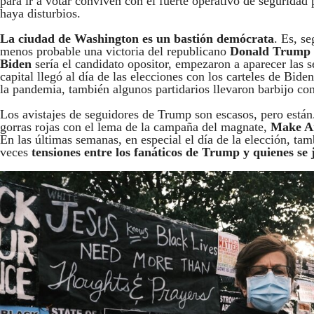
para ir a votar conviven con el fuerte operativo de seguridad
haya disturbios.
La ciudad de Washington es un bastión demócrata
. Es, se
menos probable una victoria del republicano
Donald Trump
Biden
sería el candidato opositor, empezaron a aparecer las s
capital llegó al día de las elecciones con los carteles de Bide
la pandemia, también algunos partidarios llevaron barbijo co
Los avistajes de seguidores de Trump son escasos, pero están.
gorras rojas con el lema de la campaña del magnate,
Make Am
En las últimas semanas, en especial el día de la elección, tam
veces
tensiones entre los fanáticos de Trump y quienes se j