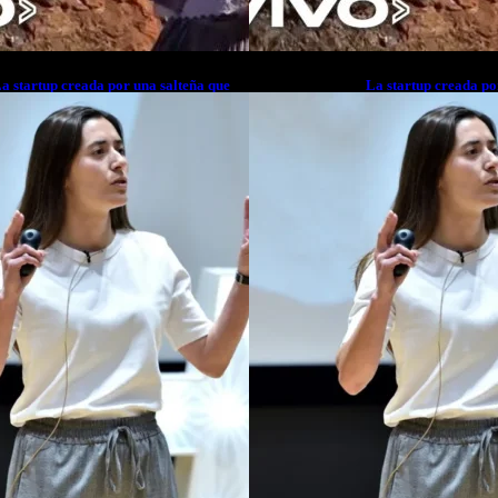
a startup creada por una salteña que
La startup creada po
usca resolver el estrés financiero en
busca resolver el est
atinoamérica
Latinoamérica