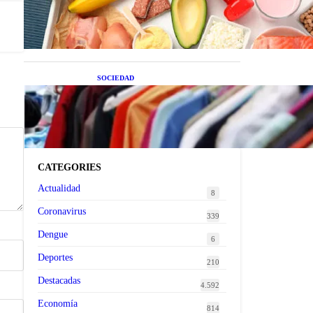
superalimentos de temporada
que deberías sumar a tu dieta
este mes
SOCIEDAD
Las grandes marcas globales
se suman a la tendencia de la
ropa de segunda mano
premium
CATEGORIES
Actualidad
8
Coronavirus
339
Dengue
6
Deportes
210
Destacadas
4.592
Economía
814