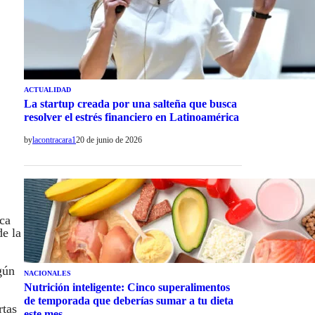
ACTUALIDAD
La startup creada por una salteña que busca
resolver el estrés financiero en Latinoamérica
by
lacontracara1
20 de junio de 2026
nca
de la
gún
NACIONALES
Nutrición inteligente: Cinco superalimentos
de temporada que deberías sumar a tu dieta
rtas
este mes