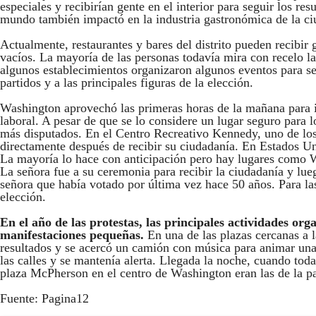
especiales y recibirían gente en el interior para seguir los re
mundo también impactó en la industria gastronómica de la ci
Actualmente, restaurantes y bares del distrito pueden recibir 
vacíos. La mayoría de las personas todavía mira con recelo la 
algunos establecimientos organizaron algunos eventos para seg
partidos y a las principales figuras de la elección.
Washington aprovechó las primeras horas de la mañana para ir 
laboral. A pesar de que se lo considere un lugar seguro para 
más disputados. En el Centro Recreativo Kennedy, uno de los 
directamente después de recibir su ciudadanía. En Estados Un
La mayoría lo hace con anticipación pero hay lugares como W
La señora fue a su ceremonia para recibir la ciudadanía y lueg
señora que había votado por última vez hace 50 años. Para las
elección.
En el año de las protestas, las principales actividades or
manifestaciones pequeñas.
En una de las plazas cercanas a l
resultados y se acercó un camión con música para animar una 
las calles y se mantenía alerta. Llegada la noche, cuando toda
plaza McPherson en el centro de Washington eran las de la pa
Fuente: Pagina12