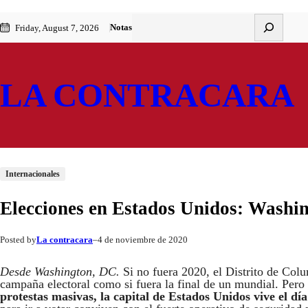
Saltar
Skip
Buscar
Notas
Friday, August 7, 2026
al
to
contenido
content
LA CONTRACARA
Internacionales
Elecciones en Estados Unidos: Washing
La contracara
4 de noviembre de 2020
Posted by
–
Desde Washington, DC.
Si no fuera 2020, el Distrito de Colum
campaña electoral como si fuera la final de un mundial. Pero
protestas masivas, la capital de Estados Unidos vive el día