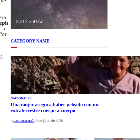
que
era
eph
 La
Por
CATEGORY NAME
).
NACIONALES
Una mujer asegura haber peleado con un
extraterrestre cuerpo a cuerpo
by
lacontracara1
29 de junio de 2026