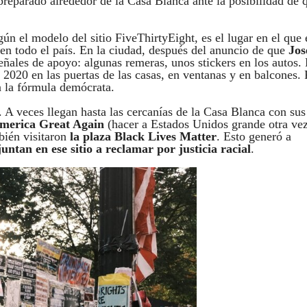
 preparado alrededor de la Casa Blanca ante la posibilidad de 
gún el modelo del sitio FiveThirtyEight, es el lugar en el que 
en todo el país. En la ciudad, después del anuncio de que
Jos
eñales de apoyo: algunas remeras, unos stickers en los autos.
n 2020 en las puertas de las casas, en ventanas y en balcones. 
n la fórmula demócrata.
 A veces llegan hasta las cercanías de la Casa Blanca con sus
erica Great Again
(hacer a Estados Unidos grande otra vez
bién visitaron
la plaza Black Lives Matter
. Esto generó a
untan en ese sitio a reclamar por justicia racial
.