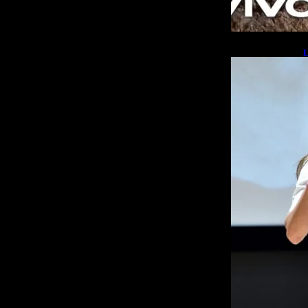
L
b
L