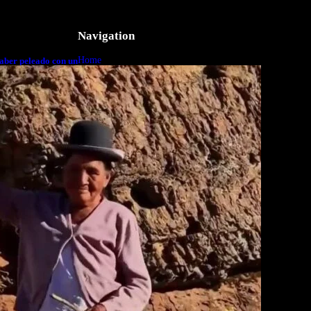
Navigation
Home
aber peleado con un
o a cuerpo
Business
Lifestyle
Magazine
Photography
Travel
Technology