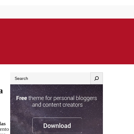
Search
a
las
iento