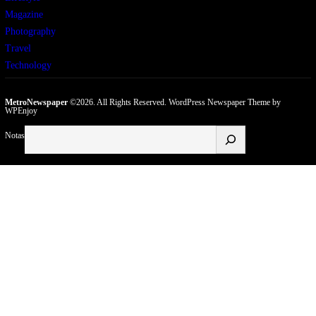
Magazine
Photography
Travel
Technology
MetroNewspaper
©2026. All Rights Reserved.
WordPress Newspaper Theme
by
WPEnjoy
Buscar
Notas