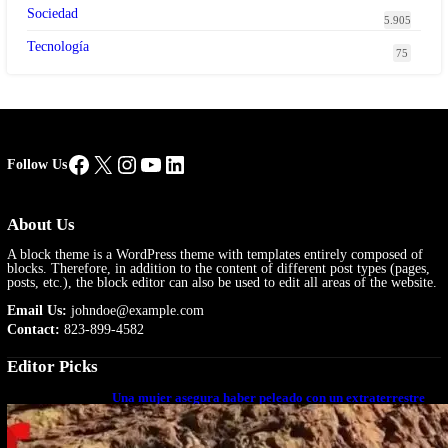
Sociedad
5.905
Tecnología
75
Facebook
X
Instagram
YouTube
LinkedIn
Follow Us
About Us
A block theme is a WordPress theme with templates entirely composed of
blocks. Therefore, in addition to the content of different post types (pages,
posts, etc.), the block editor can also be used to edit all areas of the website.
Email Us:
johndoe@example.com
Contact:
823-899-4582
Editor Picks
Una mujer asegura haber peleado con un extraterrestre
cuerpo a cuerpo