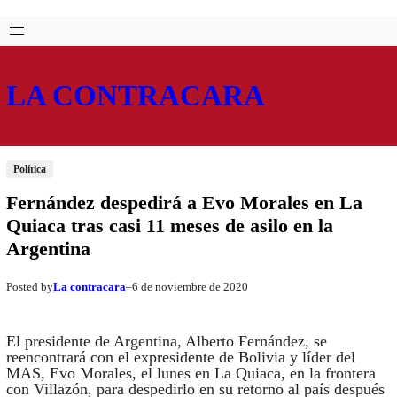
Saltar
Skip
al
to
contenido
content
LA CONTRACARA
Política
Fernández despedirá a Evo Morales en La
Quiaca tras casi 11 meses de asilo en la
Argentina
La contracara
6 de noviembre de 2020
Posted by
–
El presidente de Argentina, Alberto Fernández, se
reencontrará con el expresidente de Bolivia y líder del
MAS, Evo Morales, el lunes en La Quiaca, en la frontera
con Villazón, para despedirlo en su retorno al país después