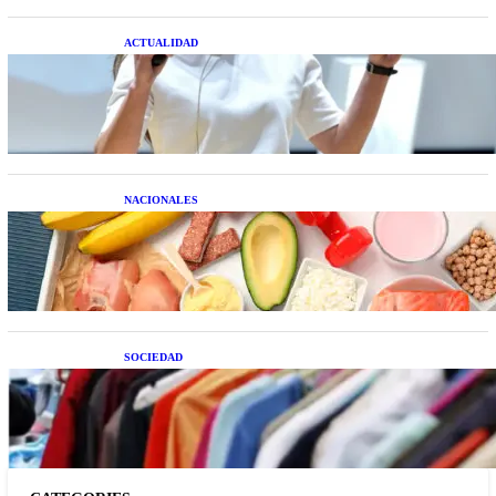
ACTUALIDAD
La startup creada por una salteña que busca
resolver el estrés financiero en Latinoamérica
NACIONALES
Nutrición inteligente: Cinco superalimentos de
temporada que deberías sumar a tu dieta este mes
SOCIEDAD
Las grandes marcas globales se suman a la
tendencia de la ropa de segunda mano premium