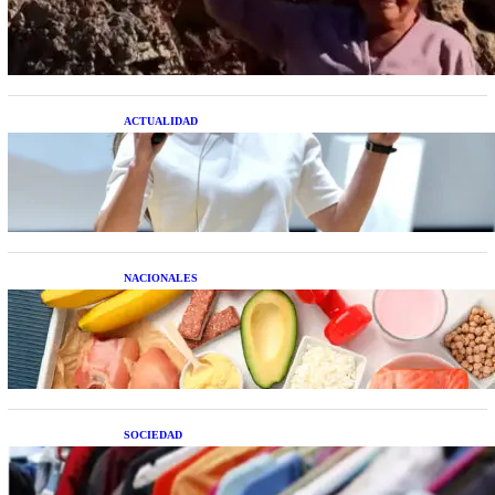
extraterrestre cuerpo a cuerpo
ACTUALIDAD
La startup creada por una salteña que busca
resolver el estrés financiero en Latinoamérica
NACIONALES
Nutrición inteligente: Cinco superalimentos de
temporada que deberías sumar a tu dieta este mes
SOCIEDAD
Las grandes marcas globales se suman a la
tendencia de la ropa de segunda mano premium