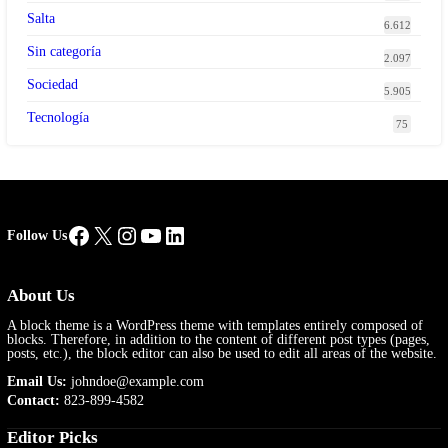
Salta
6.612
Sin categoría
2.097
Sociedad
5.905
Tecnología
75
Facebook
X
Instagram
YouTube
LinkedIn
Follow Us
About Us
A block theme is a WordPress theme with templates entirely composed of
blocks. Therefore, in addition to the content of different post types (pages,
posts, etc.), the block editor can also be used to edit all areas of the website.
Email Us:
johndoe@example.com
Contact:
823-899-4582
Editor Picks