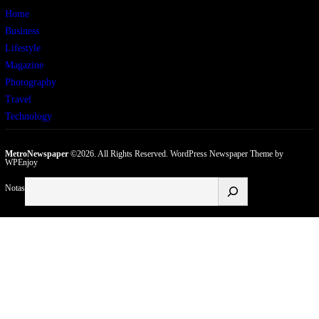
Home
Business
Lifestyle
Magazine
Photography
Travel
Technology
MetroNewspaper
©2026. All Rights Reserved.
WordPress Newspaper Theme
by
WPEnjoy
Buscar
Notas