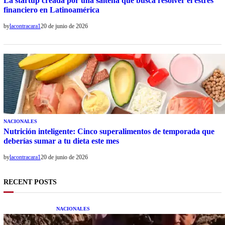
La startup creada por una salteña que busca resolver el estrés
financiero en Latinoamérica
by
lacontracara1
20 de junio de 2026
NACIONALES
Nutrición inteligente: Cinco superalimentos de temporada que
deberías sumar a tu dieta este mes
by
lacontracara1
20 de junio de 2026
RECENT POSTS
NACIONALES
Una mujer asegura haber peleado con un