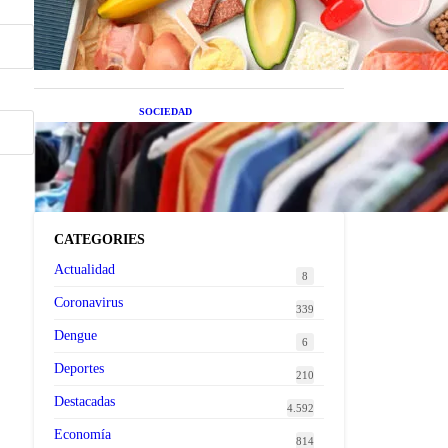
superalimentos de temporada
que deberías sumar a tu dieta
este mes
SOCIEDAD
Las grandes marcas globales
se suman a la tendencia de la
ropa de segunda mano
premium
CATEGORIES
Actualidad
8
Coronavirus
339
Dengue
6
Deportes
210
Destacadas
4.592
Economía
814