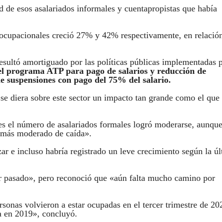
d de esos asalariados informales y cuentapropistas que había
 ocupacionales creció 27% y 42% respectivamente, en relación
resultó amortiguado por las políticas públicas implementadas 
 el programa ATP para pago de salarios y reducción de
e suspensiones con pago del 75% del salario.
 se diera sobre este sector un impacto tan grande como el que
es el número de asalariados formales logró moderarse, aunqu
o más moderado de caída».
zar e incluso habría registrado un leve crecimiento según la ú
er pasado», pero reconoció que «aún falta mucho camino por
rsonas volvieron a estar ocupadas en el tercer trimestre de 20
a en 2019», concluyó.