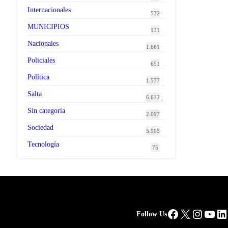
Internacionales
532
MUNICIPIOS
131
Nacionales
1.661
Policiales
651
Política
1.577
Salta
6.612
Sin categoría
2.097
Sociedad
5.905
Tecnología
75
Facebook
X
Instag
You
Li
Follow Us