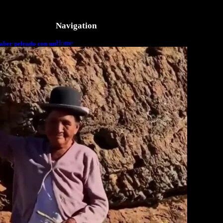
Navigation
Home
aber peleado con un
o a cuerpo
Business
Lifestyle
Magazine
Photography
Travel
Technology