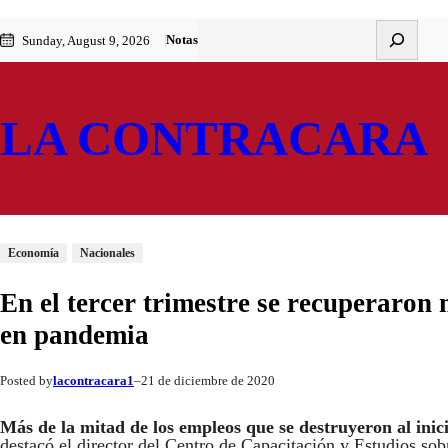
Saltar
Skip
Buscar
Notas
Sunday, August 9, 2026
al
to
contenido
content
LA CONTRACARA
Economía
Nacionales
En el tercer trimestre se recuperaron 
en pandemia
lacontracara1
21 de diciembre de 2020
Posted by
–
Más de la mitad de los empleos que se destruyeron al inic
destacó el director del Centro de Capacitación y Estudios so