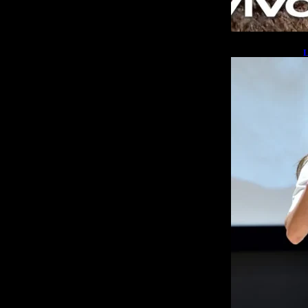
L
b
L