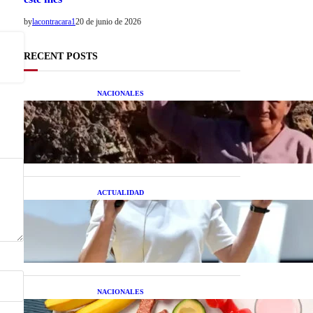
by
lacontracara1
20 de junio de 2026
RECENT POSTS
NACIONALES
Una mujer asegura haber
peleado con un extraterrestre
cuerpo a cuerpo
ACTUALIDAD
La startup creada por una
salteña que busca resolver el
estrés financiero en
Latinoamérica
NACIONALES
Nutrición inteligente: Cinco