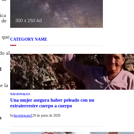
ica
 de
s que
CATEGORY NAME
do al
l
e la
NACIONALES
Una mujer asegura haber peleado con un
extraterrestre cuerpo a cuerpo
by
lacontracara1
29 de junio de 2026
n