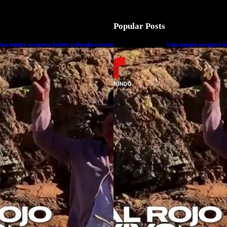
Popular Posts
na mujer asegura haber peleado con un
Una mujer asegura h
xtraterrestre cuerpo a cuerpo
extraterrestre cuerp