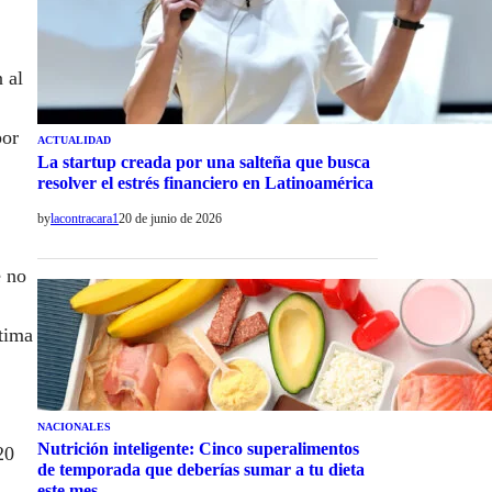
 al
por
ACTUALIDAD
La startup creada por una salteña que busca
resolver el estrés financiero en Latinoamérica
by
lacontracara1
20 de junio de 2026
e no
ltima
NACIONALES
Nutrición inteligente: Cinco superalimentos
20
de temporada que deberías sumar a tu dieta
este mes