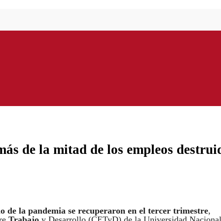
más de la mitad de los empleos destrui
io de la pandemia se recuperaron en el tercer trimestre
,
bre
Trabajo
y Desarrollo (CETyD) de la Universidad Nacional