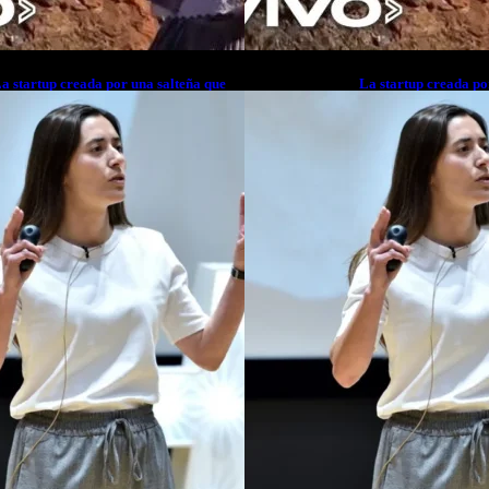
a startup creada por una salteña que
La startup creada po
usca resolver el estrés financiero en
busca resolver el est
atinoamérica
Latinoamérica