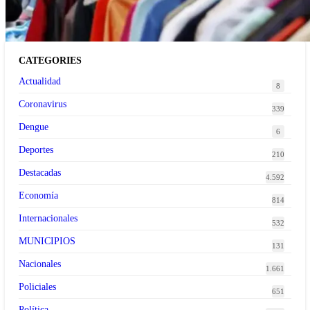
CATEGORIES
Actualidad
8
Coronavirus
339
Dengue
6
Deportes
210
Destacadas
4.592
Economía
814
Internacionales
532
MUNICIPIOS
131
Nacionales
1.661
Policiales
651
Política