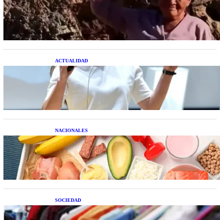
Una mujer asegura haber peleado con un
extraterrestre cuerpo a cuerpo
ACTUALIDAD
La startup creada por una salteña que busca
resolver el estrés financiero en Latinoamérica
NACIONALES
Nutrición inteligente: Cinco superalimentos de
temporada que deberías sumar a tu dieta este mes
SOCIEDAD
Las grandes marcas globales se suman a la
tendencia de la ropa de segunda mano premium