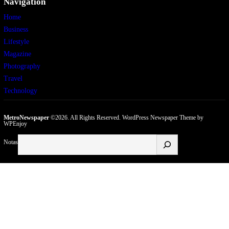
Navigation
Home
Business
Lifestyle
Magazine
Photography
Travel
Technology
MetroNewspaper
©2026. All Rights Reserved.
WordPress Newspaper Theme
by
WPEnjoy
Buscar
Notas