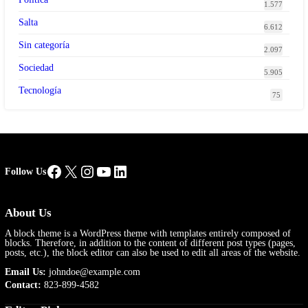
1.577
Salta
6.612
Sin categoría
2.097
Sociedad
5.905
Tecnología
75
Facebook
X
Instagram
YouTube
LinkedIn
Follow Us
About Us
A block theme is a WordPress theme with templates entirely composed of
blocks. Therefore, in addition to the content of different post types (pages,
posts, etc.), the block editor can also be used to edit all areas of the website.
Email Us:
johndoe@example.com
Contact:
823-899-4582