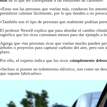
más
de lo que les corresponde a las emisiones de carbono».
«Estas son las personas que vuelan más, conducen los autom
permitirse calentar fácilmente, por lo que tienden a no preocu
«También son el tipo de personas que realmente podrían permi
El profesor Newell explica que para abordar el cambio climá
significa que los ricos consuman menos para dar ejemplo a l
Agrega que «las personas ricas que vuelan mucho pueden pens
árboles o proyectos para capturar carbono del aire, pero son 
plazo.
Por ello, el experto indica que los ricos
«simplemente deben
«Incluso si poseen un todoterreno eléctrico, son como un de
que supone fabricarlos».