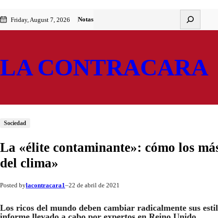
Saltar
Skip
Buscar
Notas
Friday, August 7, 2026
al
to
contenido
content
LA CONTRACARA
Sociedad
La «élite contaminante»: cómo los más
del clima»
lacontracara1
22 de abril de 2021
Posted by
–
Los ricos del mundo deben cambiar radicalmente sus estil
informe llevado a cabo por expertos en Reino Unido.