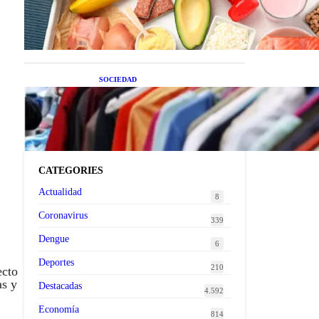
superalimentos de temporada
que deberías sumar a tu dieta
este mes
SOCIEDAD
Las grandes marcas globales
se suman a la tendencia de la
ropa de segunda mano
premium
CATEGORIES
Actualidad
8
Coronavirus
339
Dengue
6
Deportes
210
ecto
as y
Destacadas
4.592
Economía
814