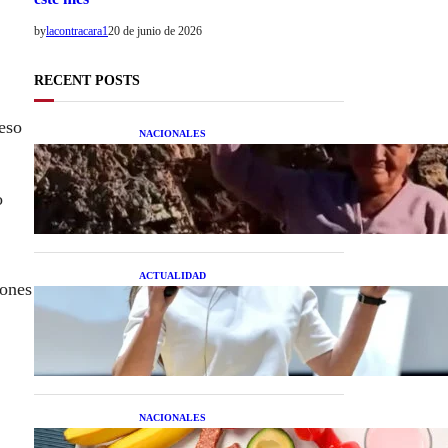
by
lacontracara1
20 de junio de 2026
RECENT POSTS
 eso
NACIONALES
Una mujer asegura haber
peleado con un extraterrestre
cuerpo a cuerpo
o
ACTUALIDAD
iones
La startup creada por una
salteña que busca resolver el
estrés financiero en
Latinoamérica
NACIONALES
Nutrición inteligente: Cinco