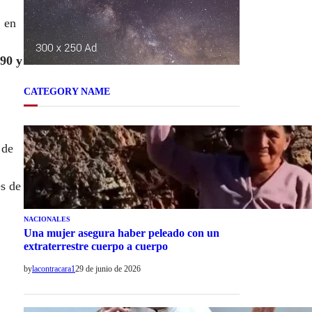
, en
990 y
CATEGORY NAME
 de
és de
NACIONALES
Una mujer asegura haber peleado con un
extraterrestre cuerpo a cuerpo
by
lacontracara1
29 de junio de 2026