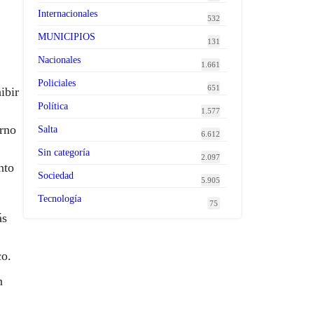
Internacionales
532
MUNICIPIOS
131
Nacionales
1.661
Policiales
651
ibir
Política
1.577
erno
Salta
6.612
Sin categoría
2.097
nto
Sociedad
5.905
Tecnología
75
ás
co.
n