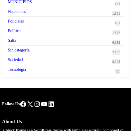
MUNICIPIOS
131
Nacionales
1.661
Policiales
651
Política
1.577
Salta
6.612
Sin categoría
2.097
Sociedad
5.905
Tecnología
75
Facebook
X
Instagram
YouTube
LinkedIn
Follow Us
About Us
A block theme is a WordPress theme with templates entirely composed of