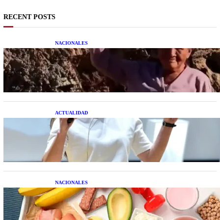
RECENT POSTS
NACIONALES
Una mujer asegura haber peleado con un
extraterrestre cuerpo a cuerpo
ACTUALIDAD
La startup creada por una salteña que busca
resolver el estrés financiero en Latinoamérica
NACIONALES
Nutrición inteligente: Cinco superalimentos de
temporada que deberías sumar a tu dieta este mes