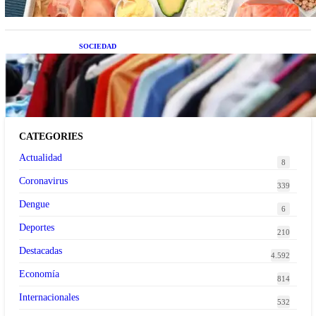
SOCIEDAD
Las grandes marcas globales se suman a la
tendencia de la ropa de segunda mano premium
CATEGORIES
Actualidad
8
Coronavirus
339
Dengue
6
Deportes
210
Destacadas
4.592
Economía
814
Internacionales
532