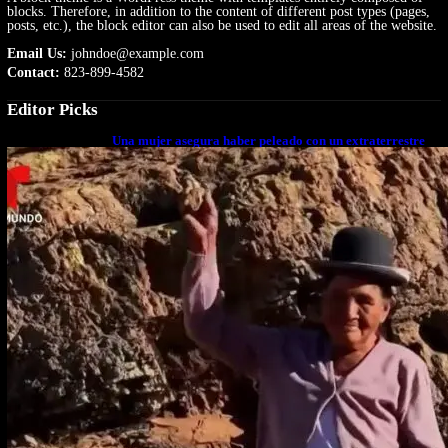
blocks. Therefore, in addition to the content of different post types (pages,
posts, etc.), the block editor can also be used to edit all areas of the website.
Email Us:
johndoe@example.com
Contact:
823-899-4582
Editor Picks
Una mujer asegura haber peleado con un extraterrestre
cuerpo a cuerpo