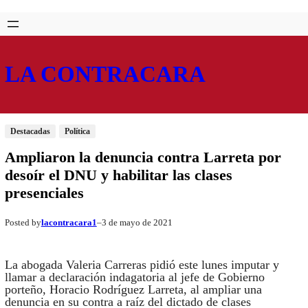
Saltar
Skip
al
to
contenido
content
LA CONTRACARA
Destacadas
Política
Ampliaron la denuncia contra Larreta por
desoír el DNU y habilitar las clases
presenciales
lacontracara1
3 de mayo de 2021
Posted by
–
La abogada Valeria Carreras pidió este lunes imputar y
llamar a declaración indagatoria al jefe de Gobierno
porteño, Horacio Rodríguez Larreta, al ampliar una
denuncia en su contra a raíz del dictado de clases