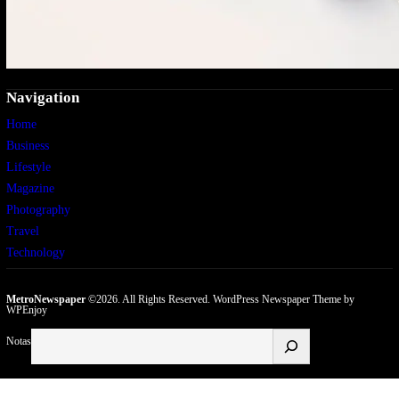
Navigation
Home
Business
Lifestyle
Magazine
Photography
Travel
Technology
MetroNewspaper
©2026. All Rights Reserved.
WordPress Newspaper Theme
by
WPEnjoy
Buscar
Notas