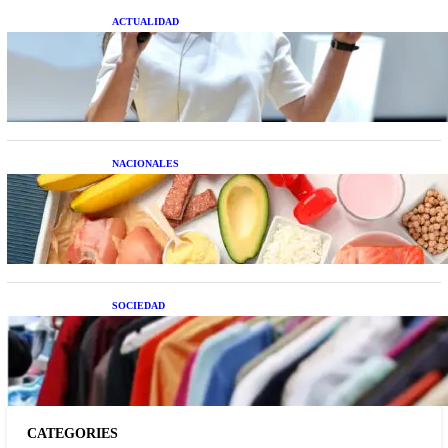
ACTUALIDAD
La startup creada por una salteña que busca
resolver el estrés financiero en Latinoamérica
NACIONALES
Nutrición inteligente: Cinco superalimentos de
temporada que deberías sumar a tu dieta este mes
SOCIEDAD
Las grandes marcas globales se suman a la
tendencia de la ropa de segunda mano premium
CATEGORIES