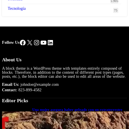
5.905
Tecnología
75
Facebook
X
Instagram
YouTube
LinkedIn
Follow Us
About Us
A block theme is a WordPress theme with templates entirely composed of
blocks. Therefore, in addition to the content of different post types (pages,
posts, etc.), the block editor can also be used to edit all areas of the website.
Email Us:
johndoe@example.com
Contact:
823-899-4582
Editor Picks
Una mujer asegura haber peleado con un extraterrestre
cuerpo a cuerpo