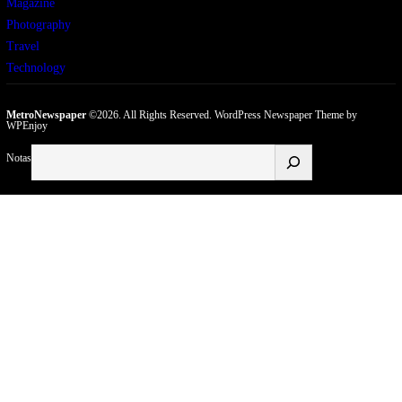
Magazine
Photography
Travel
Technology
MetroNewspaper
©2026. All Rights Reserved.
WordPress Newspaper Theme
by
WPEnjoy
Buscar
Notas