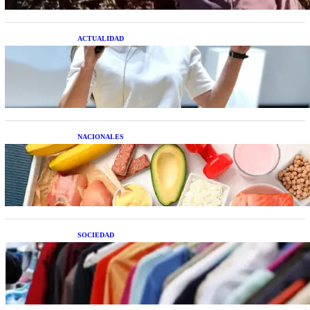
ACTUALIDAD
La startup creada por una salteña que busca
resolver el estrés financiero en Latinoamérica
NACIONALES
Nutrición inteligente: Cinco superalimentos de
temporada que deberías sumar a tu dieta este mes
SOCIEDAD
Las grandes marcas globales se suman a la
tendencia de la ropa de segunda mano premium