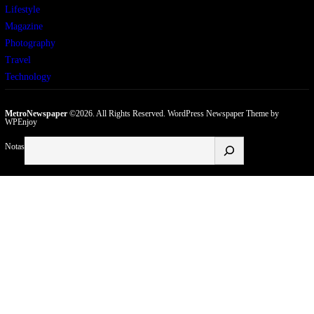
Lifestyle
Magazine
Photography
Travel
Technology
MetroNewspaper
©2026. All Rights Reserved.
WordPress Newspaper Theme
by
WPEnjoy
Buscar
Notas