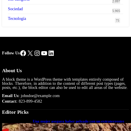
2.097
Sociedad
5.905
Tecnología
75
Facebook
X
Instagram
YouTube
LinkedIn
Follow Us
About Us
A block theme is a WordPress theme with templates entirely composed of
blocks. Therefore, in addition to the content of different post types (pages,
posts, etc.), the block editor can also be used to edit all areas of the website.
Email Us:
johndoe@example.com
Contact:
823-899-4582
Editor Picks
Una mujer asegura haber peleado con un extraterrestre
cuerpo a cuerpo