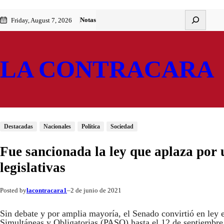
Saltar
Skip
Buscar
Notas
Friday, August 7, 2026
al
to
contenido
content
LA CONTRACARA
Destacadas
Nacionales
Política
Sociedad
Fue sancionada la ley que aplaza por 
legislativas
lacontracara1
2 de junio de 2021
Posted by
–
Sin debate y por amplia mayoría, el Senado convirtió en ley 
Simultáneas y Obligatorias (PASO) hasta el 12 de septiembre y