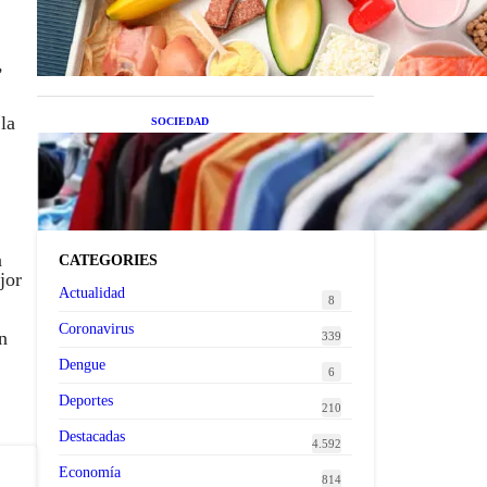
superalimentos de temporada
que deberías sumar a tu dieta
este mes
,
la
SOCIEDAD
Las grandes marcas globales
se suman a la tendencia de la
ropa de segunda mano
premium
a
CATEGORIES
jor
Actualidad
8
Coronavirus
n
339
Dengue
6
Deportes
210
Destacadas
4.592
Economía
814