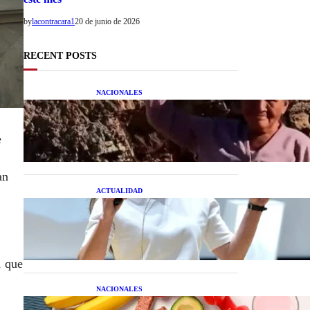
by
lacontracara1
20 de junio de 2026
RECENT POSTS
NACIONALES
Una mujer asegura haber
peleado con un extraterrestre
cuerpo a cuerpo
e
an
ACTUALIDAD
La startup creada por una
salteña que busca resolver el
estrés financiero en
Latinoamérica
, que
NACIONALES
Nutrición inteligente: Cinco