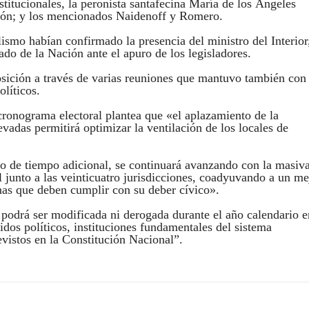
itucionales, la peronista santafecina María de los Ángeles
rón; y los mencionados Naidenoff y Romero.
lismo habían confirmado la presencia del ministro del Interior
o de la Nación ante el apuro de los legisladores.
osición a través de varias reuniones que mantuvo también con 
líticos.
cronograma electoral plantea que «el aplazamiento de la
adas permitirá optimizar la ventilación de los locales de
pso de tiempo adicional, se continuará avanzando con la masiv
junto a las veinticuatro jurisdicciones, coadyuvando a un me
nas que deben cumplir con su deber cívico».
 podrá ser modificada ni derogada durante el año calendario e
idos políticos, instituciones fundamentales del sistema
evistos en la Constitución Nacional”.