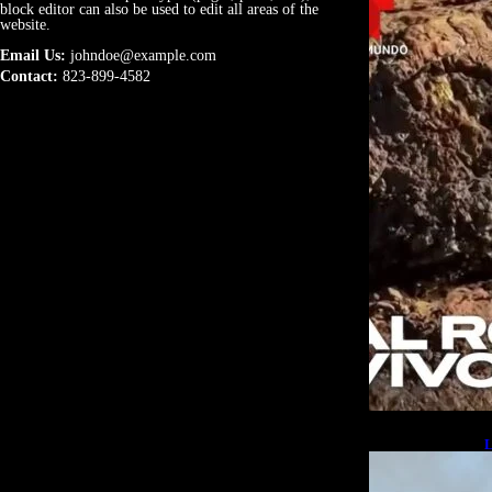
block editor can also be used to edit all areas of the
website.
Email Us:
johndoe@example.com
Contact:
823-899-4582
L
b
L