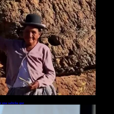
Lifestyle
Magazine
Photography
Travel
Technology
r una salteña que
rés financiero en