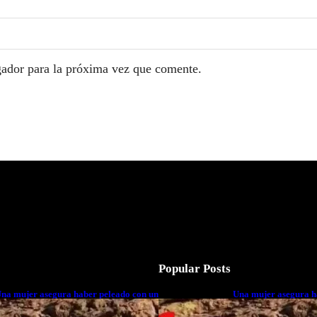
gador para la próxima vez que comente.
Popular Posts
na mujer asegura haber peleado con un
Una mujer asegura h
xtraterrestre cuerpo a cuerpo
extraterrestre cuerp