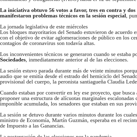
La iniciativa obtuvo 56 votos a favor, tres en contra y dos
manifestaron problemas técnicos en la sesión especial
, pu
La jornada legislativa de este miércoles
Los bloques mayoritarios del Senado estuvieron de acuerdo 
con el objetivo de evitar aglomeraciones de público en los cen
contagios de coronavirus son todavía altas.
Los inconvenientes técnicos se generaron cuando se estaba po
Sociedades
, inmediatamente anterior al de las elecciones.
La sesión estuvo parada durante más de veinte minutos porqu
audio que se emitía desde el estrado del hemiciclo del Sena
provisional del cuerpo, la peronista santiagueña Claudia Le
Cuando estaban por convertir en ley ese proyecto, que busca a
proponer una estructura de alícuotas marginales escalonadas 
imponible acumulada, los senadores que estaban en sus provin
La sesión se detuvo durante varios minutos durante los cuales
ministro de Economía, Martín Guzmán, esperaba en el recinto 
de Impuesto a las Ganancias.
La postergación de las elecciones por la pandemia