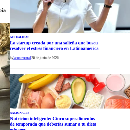
bía
ACTUALIDAD
La startup creada por una salteña que busca
resolver el estrés financiero en Latinoamérica
by
lacontracara1
20 de junio de 2026
NACIONALES
Nutrición inteligente: Cinco superalimentos
de temporada que deberías sumar a tu dieta
este mes