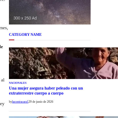
 mes,
CATEGORY NAME
de
 al
NACIONALES
Una mujer asegura haber peleado con un
extraterrestre cuerpo a cuerpo
by
lacontracara1
29 de junio de 2026
Ley