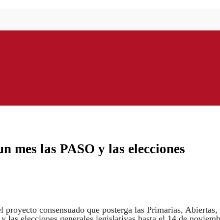
un mes las PASO y las elecciones
el proyecto consensuado que posterga las Primarias, Abiertas,
 las elecciones generales legislativas hasta el 14 de noviemb