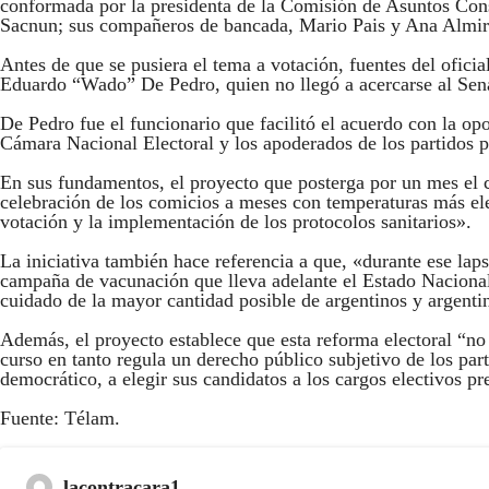
conformada por la presidenta de la Comisión de Asuntos Const
Sacnun; sus compañeros de bancada, Mario Pais y Ana Almi
Antes de que se pusiera el tema a votación, fuentes del oficia
Eduardo “Wado” De Pedro, quien no llegó a acercarse al Senad
De Pedro fue el funcionario que facilitó el acuerdo con la op
Cámara Nacional Electoral y los apoderados de los partidos po
En sus fundamentos, el proyecto que posterga por un mes el 
celebración de los comicios a meses con temperaturas más elev
votación y la implementación de los protocolos sanitarios».
La iniciativa también hace referencia a que, «durante ese la
campaña de vacunación que lleva adelante el Estado Nacional 
cuidado de la mayor cantidad posible de argentinos y argenti
Además, el proyecto establece que esta reforma electoral “no
curso en tanto regula un derecho público subjetivo de los part
democrático, a elegir sus candidatos a los cargos electivos pr
Fuente: Télam.
lacontracara1