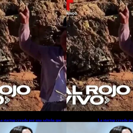
a startup creada por una salteña que
La startup creada po
usca resolver el estrés financiero en
busca resolver el est
atinoamérica
Latinoamérica