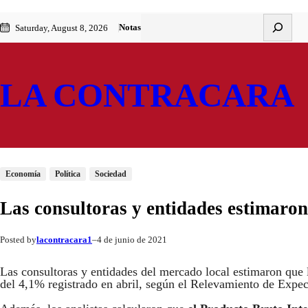
Saltar
Skip
Buscar
Notas
Saturday, August 8, 2026
al
to
contenido
content
LA CONTRACARA
Economía
Política
Sociedad
Las consultoras y entidades estimaro
lacontracara1
4 de junio de 2021
Posted by
–
Las consultoras y entidades del mercado local estimaron que 
del 4,1% registrado en abril, según el Relevamiento de Expe