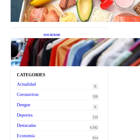
superalimentos de temporada
que deberías sumar a tu dieta
este mes
SOCIEDAD
Las grandes marcas globales
se suman a la tendencia de la
ropa de segunda mano
premium
CATEGORIES
Actualidad
8
Coronavirus
339
Dengue
6
Deportes
210
Destacadas
4.592
Economía
814