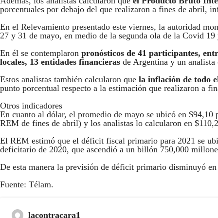
Además, los analistas calcularon que
el Producto Bruto Int
porcentuales por debajo del que realizaron a fines de abril,
En el Relevamiento presentado este viernes, la autoridad monet
27 y 31 de mayo, en medio de la segunda ola de la Covid 19 y 
En él se contemplaron
pronósticos de 41 participantes, ent
locales, 13 entidades financieras
de Argentina y un analista 
Estos analistas también calcularon que
la inflación de todo 
punto porcentual respecto a la estimación que realizaron a fina
Otros indicadores
En cuanto al dólar, el promedio de mayo se ubicó en $94,10 p
REM de fines de abril) y los analistas lo calcularon en $110,2
El REM estimó que el déficit fiscal primario para 2021 se ubi
deficitario de 2020, que ascendió a un billón 750,000 millone
De esta manera la previsión de déficit primario disminuyó en 
Fuente: Télam.
lacontracara1