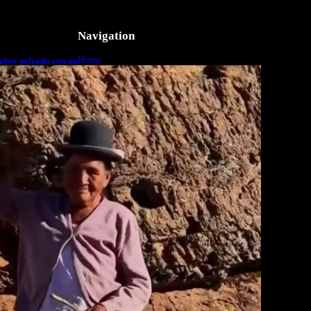
Navigation
Home
aber peleado con un
o a cuerpo
Business
Lifestyle
Magazine
Photography
Travel
Technology