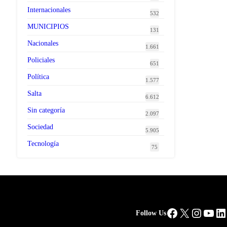
Internacionales
532
MUNICIPIOS
131
Nacionales
1.661
Policiales
651
Política
1.577
Salta
6.612
Sin categoría
2.097
Sociedad
5.905
Tecnología
75
Facebook
X
Instag
You
Li
Follow Us