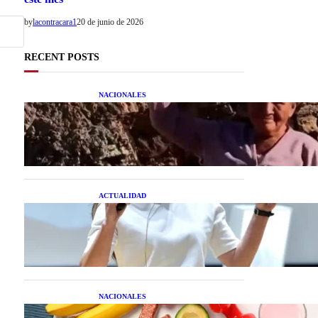
by
lacontracara1
20 de junio de 2026
RECENT POSTS
NACIONALES
Una mujer asegura haber
peleado con un extraterrestre
cuerpo a cuerpo
ACTUALIDAD
La startup creada por una
salteña que busca resolver el
estrés financiero en
Latinoamérica
NACIONALES
Nutrición inteligente: Cinco