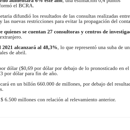
erno aumentará 6% este año
, una estimación 0,4 puntos
 informó el BCRA.
aria difundió los resultados de las consultas realizadas entre
las nuevas restricciones para evitar la propagación del conta
re quienes se cuentan 27 consultoras y centros de investiga
extranjero.
el 2021 alcanzará al 48,3%
, lo que representó una suba de un
les de abril.
or dólar ($0,69 por dólar por debajo de lo pronosticado en el
3 por dólar para fin de año.
cará en un billón 660.000 de millones, por debajo del resulta
s.
$ 6.500 millones con relación al relevamiento anterior.