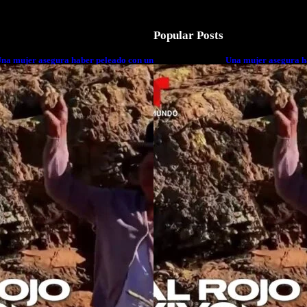
Popular Posts
na mujer asegura haber peleado con un
Una mujer asegura h
xtraterrestre cuerpo a cuerpo
extraterrestre cuerp