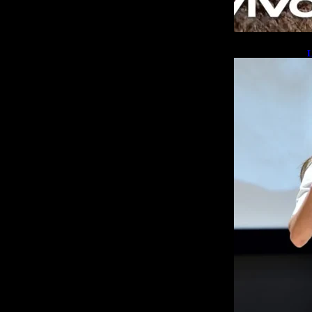
L
b
L