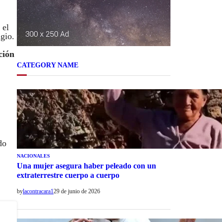
 el
gio.
ción
CATEGORY NAME
do
NACIONALES
Una mujer asegura haber peleado con un
extraterrestre cuerpo a cuerpo
by
lacontracara1
29 de junio de 2026