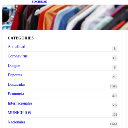
SOCIEDAD
Las grandes marcas globales se suman a la
tendencia de la ropa de segunda mano premium
CATEGORIES
Actualidad
8
Coronavirus
339
Dengue
6
Deportes
210
Destacadas
4.592
Economía
814
Internacionales
532
MUNICIPIOS
131
Nacionales
1.661