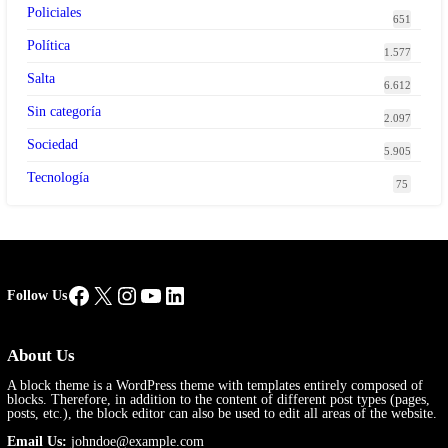
Policiales
651
Política
1.577
Salta
6.612
Sin categoría
2.097
Sociedad
5.905
Tecnología
75
Facebook
X
Instagram
YouTube
LinkedIn
Follow Us
About Us
A block theme is a WordPress theme with templates entirely composed of
blocks. Therefore, in addition to the content of different post types (pages,
posts, etc.), the block editor can also be used to edit all areas of the website.
Email Us:
johndoe@example.com