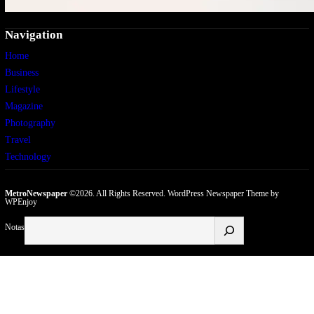
Navigation
Home
Business
Lifestyle
Magazine
Photography
Travel
Technology
MetroNewspaper
©2026. All Rights Reserved.
WordPress Newspaper Theme
by
WPEnjoy
Buscar
Notas