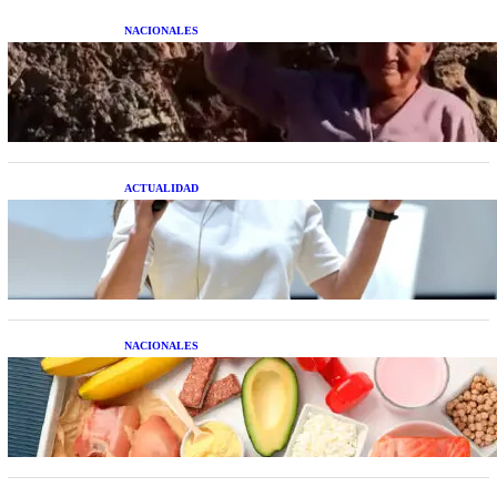
NACIONALES
Una mujer asegura haber peleado con un
extraterrestre cuerpo a cuerpo
ACTUALIDAD
La startup creada por una salteña que busca
resolver el estrés financiero en Latinoamérica
NACIONALES
Nutrición inteligente: Cinco superalimentos de
temporada que deberías sumar a tu dieta este mes