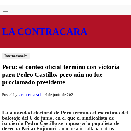
Saltar
Skip
al
to
contenido
content
LA CONTRACARA
Internacionales
Perú: el conteo oficial terminó con victoria
para Pedro Castillo, pero aún no fue
proclamado presidente
lacontracara1
16 de junio de 2021
Posted by
–
La autoridad electoral de Perú terminó el escrutinio del
balotaje del 6 de junio, en el que el sindicalista de
izquierda Pedro Castillo se impuso a la populista de
derecha Keiko Fujimori
, aunque aún faltaban otros