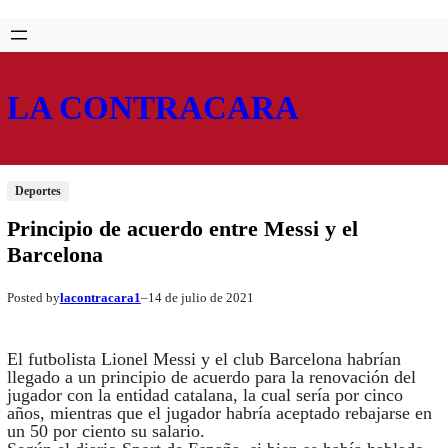
Saltar
Skip
al
to
contenido
content
LA CONTRACARA
Deportes
Principio de acuerdo entre Messi y el
Barcelona
lacontracara1
14 de julio de 2021
Posted by
–
El futbolista Lionel Messi y el club Barcelona habrían
llegado a un principio de acuerdo para la renovación del
jugador con la entidad catalana, la cual sería por cinco
años, mientras que el jugador habría aceptado rebajarse en
un 50 por ciento su salario.