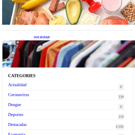
Nutrición inteligente: Cinco superalimentos de
temporada que deberías sumar a tu dieta este mes
SOCIEDAD
Las grandes marcas globales se suman a la
tendencia de la ropa de segunda mano premium
CATEGORIES
Actualidad
8
Coronavirus
339
Dengue
6
Deportes
210
Destacadas
4.592
Economía