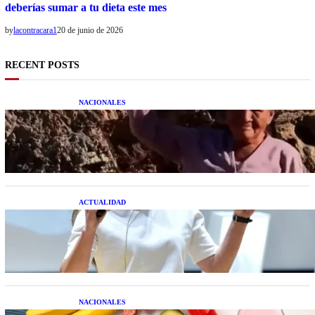
deberías sumar a tu dieta este mes
by
lacontracara1
20 de junio de 2026
RECENT POSTS
NACIONALES
Una mujer asegura haber peleado con un
extraterrestre cuerpo a cuerpo
ACTUALIDAD
La startup creada por una salteña que busca
resolver el estrés financiero en Latinoamérica
NACIONALES