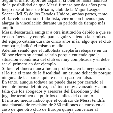
Según el diario Sport de España, si bien se había hablado
de la posibilidad de que Messi firmase por dos años para
luego irse al Inter de Miami, club de la Major League
Soccer (MLS) de los Estados Unidos, ambas partes, tanto
el Barcelona como el futbolista, vieron con buenos ojos
alargar la vinculación durante un periodo de tiempo más
amplio.
Messi descartaría emigrar a otra institución debido a que se
ve con fuerzas y energía para seguir vistiendo la camiseta
del equipo catalán durante cinco años más, algo que el club
comparte, indicó el mismo medio.
Además señaló que el futbolista aceptaría rebajarse en un
50 por ciento su actual salario porque entiende que la
situación económica del club es muy complicada y él debe
ser el primero en dar ejemplo.
Si bien el dinero nunca fue un problema en la negociación,
sí lo fue el tema de la fiscalidad, un asunto delicado porque
ninguna de las partes quiere dar un paso en falso.
En tanto, aunque todavía no puede darse por cerrado el
tema de forma definitiva, está todo muy avanzado y ahora
falta que los abogados y asesores del Barcelona y del
jugador terminen de pulir los detalles del contrato.
El mismo medio indicó que el contrato de Messi tendría
una cláusula de rescisión de 350 millones de euros en el
caso de que otro club de Europa quiera convencer al