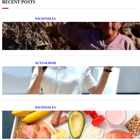
RECENT POSTS
NACIONALES
Una mujer asegura haber peleado con un
extraterrestre cuerpo a cuerpo
ACTUALIDAD
La startup creada por una salteña que busca
resolver el estrés financiero en Latinoamérica
NACIONALES
Nutrición inteligente: Cinco superalimentos de
temporada que deberías sumar a tu dieta este mes