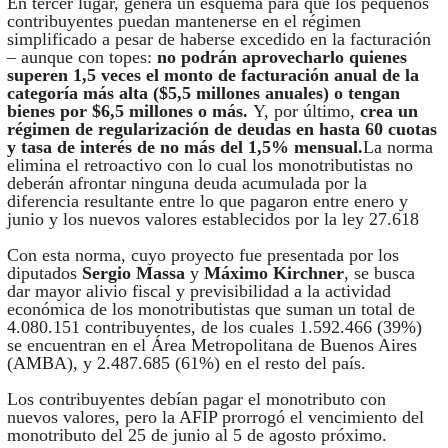
En tercer lugar, genera un esquema para que los pequeños
contribuyentes puedan mantenerse en el régimen
simplificado a pesar de haberse excedido en la facturación
– aunque con topes:
no podrán aprovecharlo quienes
superen 1,5 veces el monto de facturación anual de la
categoría más alta ($5,5 millones anuales) o tengan
bienes por $6,5 millones o más.
Y, por último,
crea un
régimen de regularización de deudas en hasta 60 cuotas
y tasa de interés de no más del 1,5% mensual.
La norma
elimina el retroactivo con lo cual los monotributistas no
deberán afrontar ninguna deuda acumulada por la
diferencia resultante entre lo que pagaron entre enero y
junio y los nuevos valores establecidos por la ley 27.618
Con esta norma, cuyo proyecto fue presentada por los
diputados
Sergio Massa
y
Máximo Kirchner
, se busca
dar mayor alivio fiscal y previsibilidad a la actividad
económica de los monotributistas que suman un total de
4.080.151 contribuyentes, de los cuales 1.592.466 (39%)
se encuentran en el Área Metropolitana de Buenos Aires
(AMBA), y 2.487.685 (61%) en el resto del país.
Los contribuyentes debían pagar el monotributo con
nuevos valores, pero la AFIP prorrogó el vencimiento del
monotributo del 25 de junio al 5 de agosto próximo.