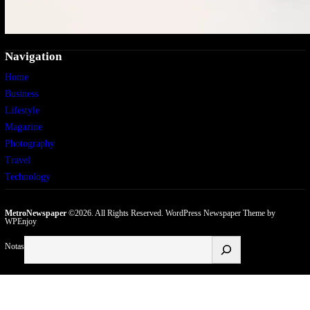
Navigation
Home
Business
Lifestyle
Magazine
Photography
Travel
Technology
MetroNewspaper
©2026. All Rights Reserved.
WordPress Newspaper Theme
by
WPEnjoy
Buscar
Notas