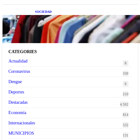
SOCIEDAD
Las grandes marcas globales se suman a la
tendencia de la ropa de segunda mano premium
CATEGORIES
Actualidad
8
Coronavirus
339
Dengue
6
Deportes
210
Destacadas
4.592
Economía
814
Internacionales
532
MUNICIPIOS
131