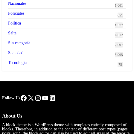
Nacionales
1.661
Policiales
651
Política
1.577
Salta
6.612
Sin categoría
2.097
Sociedad
5.905
Tecnología
75
Facebook
X
Instagram
YouTube
LinkedIn
Follow Us
About Us
A block theme is a WordPress theme with templates entirely composed of
blocks. Therefore, in addition to the content of different post types (pages,
posts, etc.), the block editor can also be used to edit all areas of the website.