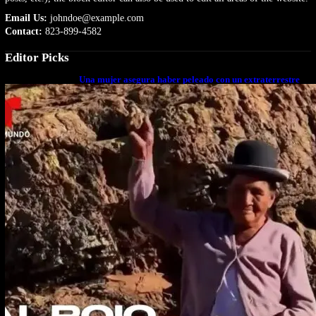
Email Us:
johndoe@example.com
Contact:
823-899-4582
Editor Picks
Una mujer asegura haber peleado con un extraterrestre
cuerpo a cuerpo