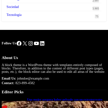
2.097
Sociedad
5.905
Tecnología
75
Facebook
X
Instagram
YouTube
LinkedIn
Follow Us
About Us
A block theme is a WordPress theme with templates entirely composed of
blocks. Therefore, in addition to the content of different post types (pages,
posts, etc.), the block editor can also be used to edit all areas of the website.
Email Us:
johndoe@example.com
Contact:
823-899-4582
Editor Picks
Una mujer asegura haber peleado con un extraterrestre
cuerpo a cuerpo