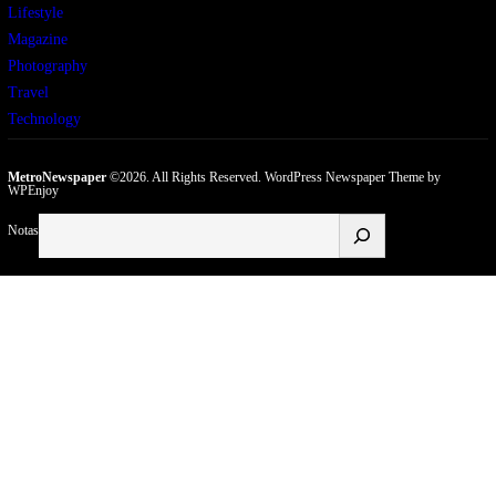
Lifestyle
Magazine
Photography
Travel
Technology
MetroNewspaper
©2026. All Rights Reserved.
WordPress Newspaper Theme
by
WPEnjoy
Buscar
Notas