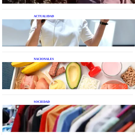
ACTUALIDAD
La startup creada por una salteña que busca
resolver el estrés financiero en Latinoamérica
NACIONALES
Nutrición inteligente: Cinco superalimentos de
temporada que deberías sumar a tu dieta este mes
SOCIEDAD
Las grandes marcas globales se suman a la
tendencia de la ropa de segunda mano premium