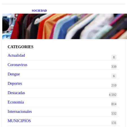
SOCIEDAD
Las grandes marcas globales se suman a la
tendencia de la ropa de segunda mano premium
CATEGORIES
Actualidad
8
Coronavirus
339
Dengue
6
Deportes
210
Destacadas
4.592
Economía
814
Internacionales
532
MUNICIPIOS
131