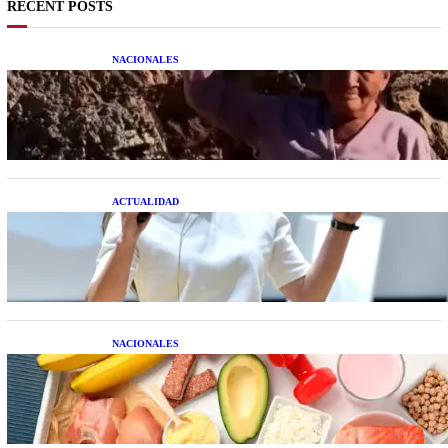
RECENT POSTS
NACIONALES
Una mujer asegura haber peleado con un
extraterrestre cuerpo a cuerpo
ACTUALIDAD
La startup creada por una salteña que busca
resolver el estrés financiero en Latinoamérica
NACIONALES
Nutrición inteligente: Cinco superalimentos de
temporada que deberías sumar a tu dieta este mes