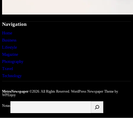
Navigation
Home
Business
Lifestyle
Magazine
Photography
Travel
Technology
MetroNewspaper
©2026. All Rights Reserved.
WordPress Newspaper Theme
by
WPEnjoy
Buscar
Notas