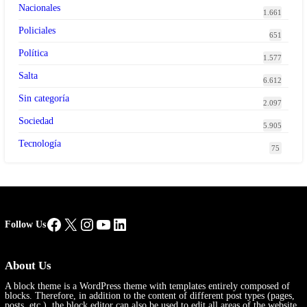
Nacionales
1.661
Policiales
651
Política
1.577
Salta
6.612
Sin categoría
2.097
Sociedad
5.905
Tecnología
75
Facebook
X
Instagram
YouTube
LinkedIn
Follow Us
About Us
A block theme is a WordPress theme with templates entirely composed of
blocks. Therefore, in addition to the content of different post types (pages,
posts, etc.), the block editor can also be used to edit all areas of the website.