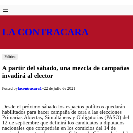
Saltar
Skip
al
to
contenido
content
LA CONTRACARA
Política
A partir del sábado, una mezcla de campañas
invadirá al elector
lacontracara1
22 de julio de 2021
Posted by
–
Desde el próximo sábado los espacios políticos quedarán
habilitados para hacer campaña de cara a las elecciones
Primarias Abiertas, Simultáneas y Obligatorias (PASO) del
12 de septiembre que definirá los candidatos a diputados
nacionales que competirán en los comicios del 14 de