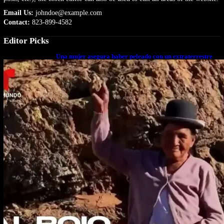
Email Us:
johndoe@example.com
Contact:
823-899-4582
Editor Picks
Una mujer asegura haber peleado con un extraterrestre
cuerpo a cuerpo