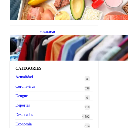
superalimentos de temporada
que deberías sumar a tu dieta
este mes
SOCIEDAD
Las grandes marcas globales
se suman a la tendencia de la
ropa de segunda mano
premium
CATEGORIES
Actualidad
8
Coronavirus
339
Dengue
6
Deportes
210
Destacadas
4.592
Economía
814