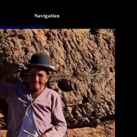
Navigation
Home
aber peleado con un
o a cuerpo
Business
Lifestyle
Magazine
Photography
Travel
Technology