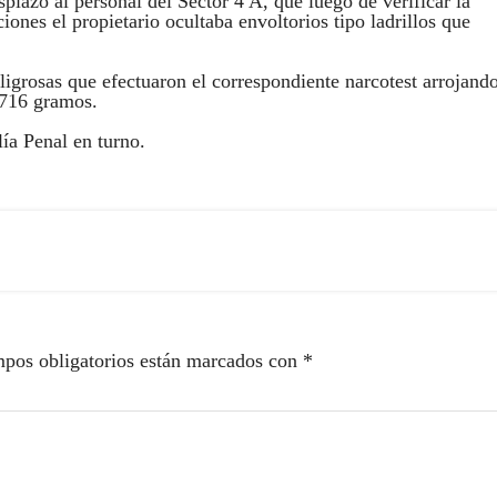
splazó al personal del Sector 4 A, que luego de verificar la
ciones el propietario ocultaba envoltorios tipo ladrillos que
igrosas que efectuaron el correspondiente narcotest arrojand
 716 gramos.
lía Penal en turno.
pos obligatorios están marcados con
*