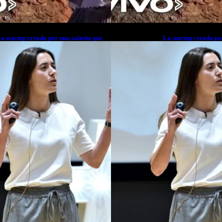
a startup creada por una salteña que
La startup creada po
usca resolver el estrés financiero en
busca resolver el est
atinoamérica
Latinoamérica