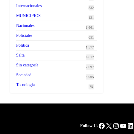
Internacionales
532
MUNICIPIOS
131
Nacionales
1.661
Policiales
651
Política
1.577
Salta
6.612
Sin categoría
2.097
Sociedad
5.905
Tecnología
75
Facebook
X
Instag
You
Li
Follow Us