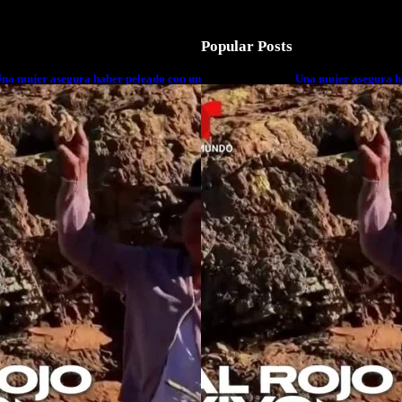
Popular Posts
na mujer asegura haber peleado con un
Una mujer asegura h
xtraterrestre cuerpo a cuerpo
extraterrestre cuerp