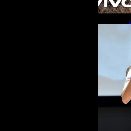
L
b
L