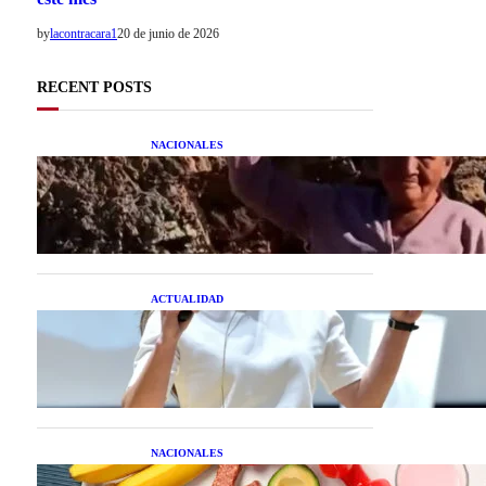
by
lacontracara1
20 de junio de 2026
RECENT POSTS
NACIONALES
Una mujer asegura haber
peleado con un extraterrestre
cuerpo a cuerpo
ACTUALIDAD
La startup creada por una
salteña que busca resolver el
estrés financiero en
Latinoamérica
NACIONALES
Nutrición inteligente: Cinco