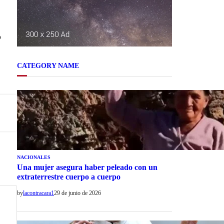
o
CATEGORY NAME
NACIONALES
Una mujer asegura haber peleado con un
extraterrestre cuerpo a cuerpo
by
lacontracara1
29 de junio de 2026