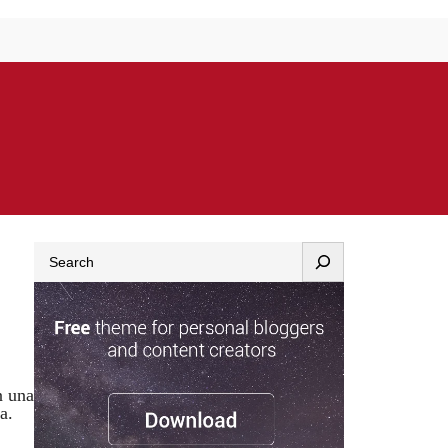
Search
n una
a.