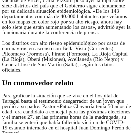
vacunas de Pfizer, Carla Vizzotti puso ayer la lupa sobre
siete distritos del país que el Gobierno sigue atentamente
por su delicada situación epidemiológica. «De los 143
departamentos con más de 40.000 habitantes que veíamos
en los mapas en color rojo por su alto riesgo, ahora hay
solo siete que están aumentando los casos», advirtió ayer la
funcionaria durante la conferencia de prensa.
Los distritos con alto riesgo epidemiológico por casos de
coronavirus en ascenso son Bella Vista (Corrientes),
Pilcomayo (Formosa), Pirané (Formosa), La Rioja Capital
(La Rioja), Oberá (Misiones), Avellaneda (Río Negro) y
General José de San Martín (Salta), según los datos
oficiales.
Un conmovedor relato
Para graficar la situación que se vive en el hospital de
Tartagal basta el testimonio desgarrador de un joven que
perdió a su padre. Pastor «Pato» Chavarría tenía 50 años de
edad, era candidato a concejal para las próximas elecciones
y el martes 27, en las primeras horas de la madrugada, su
familia se enteró que había fallecido víctima de COVID-
19 estando internado en el hospital Juan Domingo Perón de