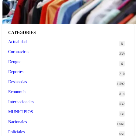
tendencia de la ropa de segunda mano premium
CATEGORIES
Actualidad
8
Coronavirus
339
Dengue
6
Deportes
210
Destacadas
4.592
Economía
814
Internacionales
532
MUNICIPIOS
131
Nacionales
1.661
Policiales
651