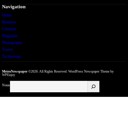
Navigation
Home
Business
Lifestyle
Magazine
Photography
Travel
Technology
MetroNewspaper
©2026. All Rights Reserved.
WordPress Newspaper Theme
by
WPEnjoy
Buscar
Notas