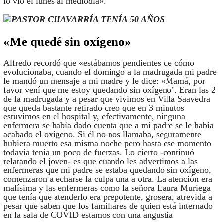
lo vio el lunes al mediodía».
PASTOR CHAVARRÍA TENÍA 50 AÑOS
«Me quedé sin oxígeno»
Alfredo recordó que «estábamos pendientes de cómo
evolucionaba, cuando el domingo a la madrugada mi padre
le mandó un mensaje a mi madre y le dice: «Mamá, por
favor vení que me estoy quedando sin oxígeno’. Eran las 2
de la madrugada y a pesar que vivimos en Villa Saavedra
que queda bastante retirado creo que en 3 minutos
estuvimos en el hospital y, efectivamente, ninguna
enfermera se había dado cuenta que a mi padre se le había
acabado el oxígeno. Si él no nos llamaba, seguramente
hubiera muerto esa misma noche pero hasta ese momento
todavía tenía un poco de fuerzas. Lo cierto -continuó
relatando el joven- es que cuando les advertimos a las
enfermeras que mi padre se estaba quedando sin oxígeno,
comenzaron a echarse la culpa una a otra. La atención era
malísima y las enfermeras como la señora Laura Muriega
que tenía que atenderlo era prepotente, grosera, atrevida a
pesar que saben que los familiares de quien está internado
en la sala de COVID estamos con una angustia