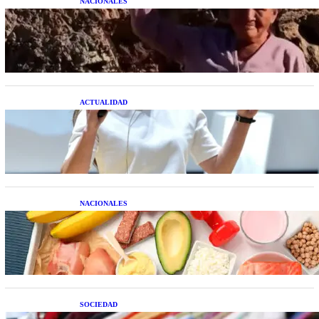
NACIONALES
Una mujer asegura haber peleado con un
extraterrestre cuerpo a cuerpo
ACTUALIDAD
La startup creada por una salteña que busca
resolver el estrés financiero en Latinoamérica
NACIONALES
Nutrición inteligente: Cinco superalimentos de
temporada que deberías sumar a tu dieta este mes
SOCIEDAD
Las grandes marcas globales se suman a la