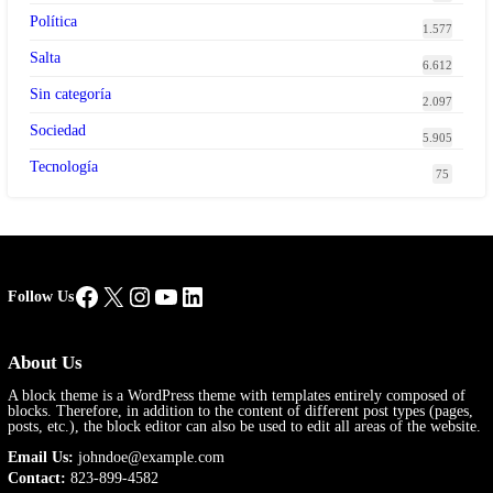
Política
1.577
Salta
6.612
Sin categoría
2.097
Sociedad
5.905
Tecnología
75
Facebook
X
Instagram
YouTube
LinkedIn
Follow Us
About Us
A block theme is a WordPress theme with templates entirely composed of
blocks. Therefore, in addition to the content of different post types (pages,
posts, etc.), the block editor can also be used to edit all areas of the website.
Email Us:
johndoe@example.com
Contact:
823-899-4582