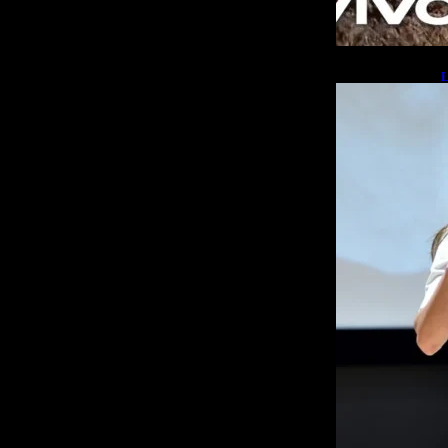
L
b
L