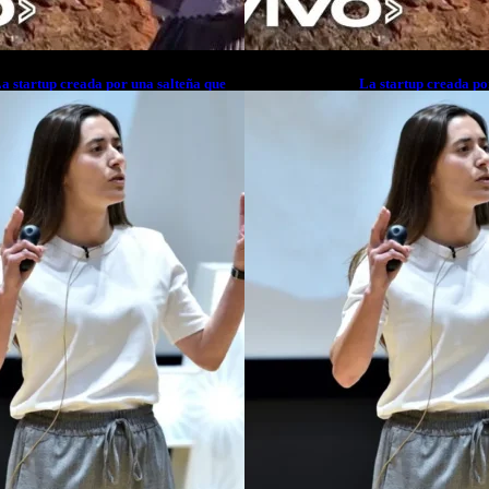
a startup creada por una salteña que
La startup creada po
usca resolver el estrés financiero en
busca resolver el est
atinoamérica
Latinoamérica