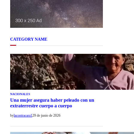
CATEGORY NAME
NACIONALES
Una mujer asegura haber peleado con un
extraterrestre cuerpo a cuerpo
by
lacontracara1
29 de junio de 2026