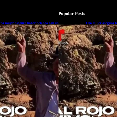
Popular Posts
na mujer asegura haber peleado con un
Una mujer asegura h
xtraterrestre cuerpo a cuerpo
extraterrestre cuerp