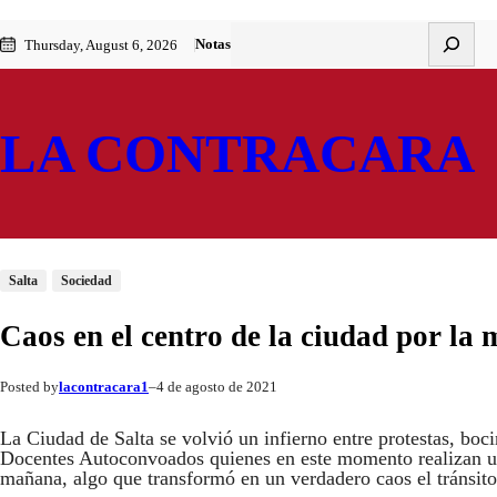
Saltar
Skip
Buscar
Notas
Thursday, August 6, 2026
al
to
contenido
content
LA CONTRACARA
Salta
Sociedad
Caos en el centro de la ciudad por la
lacontracara1
4 de agosto de 2021
Posted by
–
La Ciudad de Salta se volvió un infierno entre protestas, boci
Docentes Autoconvoados quienes en este momento realizan un
mañana, algo que transformó en un verdadero caos el tránsito