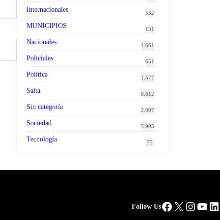
Internacionales
532
MUNICIPIOS
131
Nacionales
1.661
Policiales
651
Política
1.577
Salta
6.612
Sin categoría
2.097
Sociedad
5.905
Tecnología
75
Facebook
X
Instag
You
Li
Follow Us