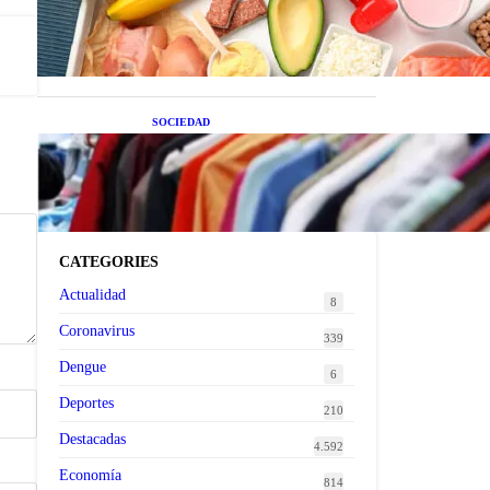
superalimentos de temporada
que deberías sumar a tu dieta
este mes
SOCIEDAD
Las grandes marcas globales
se suman a la tendencia de la
ropa de segunda mano
premium
CATEGORIES
Actualidad
8
Coronavirus
339
Dengue
6
Deportes
210
Destacadas
4.592
Economía
814