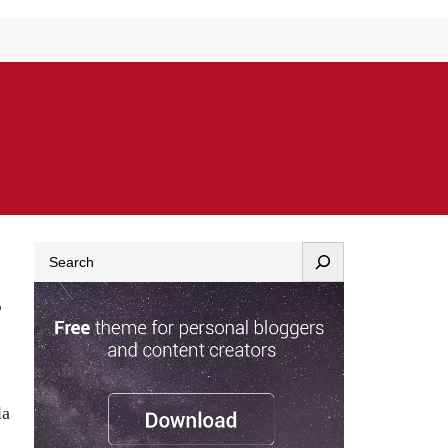
Search
s
la