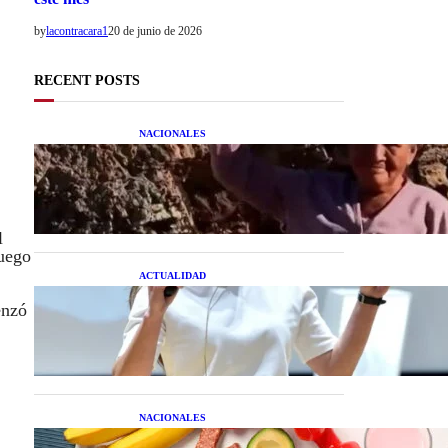
by
lacontracara1
20 de junio de 2026
RECENT POSTS
NACIONALES
Una mujer asegura haber
peleado con un extraterrestre
cuerpo a cuerpo
l
Luego
ACTUALIDAD
La startup creada por una
enzó
salteña que busca resolver el
estrés financiero en
Latinoamérica
NACIONALES
Nutrición inteligente: Cinco