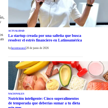
án,
y
ACTUALIDAD
os
La startup creada por una salteña que busca
las
resolver el estrés financiero en Latinoamérica
by
lacontracara1
20 de junio de 2026
NACIONALES
Nutrición inteligente: Cinco superalimentos
de temporada que deberías sumar a tu dieta
este mes