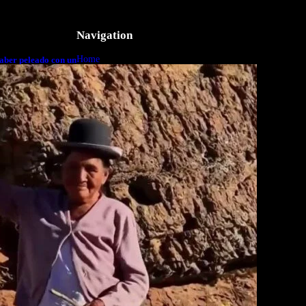
Navigation
Home
aber peleado con un
o a cuerpo
Business
Lifestyle
Magazine
Photography
Travel
Technology