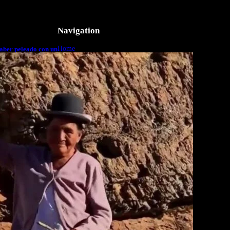
Navigation
Home
aber peleado con un
o a cuerpo
Business
Lifestyle
Magazine
Photography
Travel
Technology