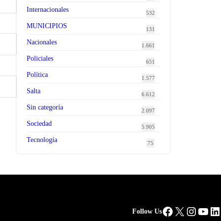
Internacionales
532
MUNICIPIOS
131
Nacionales
1.661
Policiales
651
Política
1.577
Salta
6.612
Sin categoría
2.097
Sociedad
5.905
Tecnología
75
Facebook
X
Instag
You
Li
Follow Us