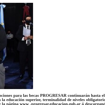
ciones para las becas PROGRESAR continuarán hasta el
 la educación superior, terminalidad de niveles obligatori
 de la página www .progresar.educacion.gob.ar ó descargand