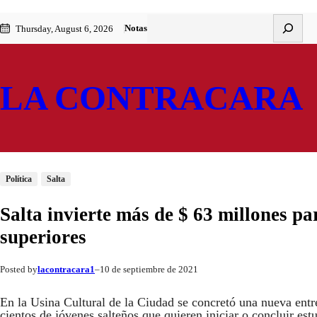
Saltar
Skip
Buscar
Notas
Thursday, August 6, 2026
al
to
contenido
content
LA CONTRACARA
Política
Salta
Salta invierte más de $ 63 millones pa
superiores
lacontracara1
10 de septiembre de 2021
Posted by
–
En la Usina Cultural de la Ciudad se concretó una nueva entr
cientos de jóvenes salteños que quieren iniciar o concluir est