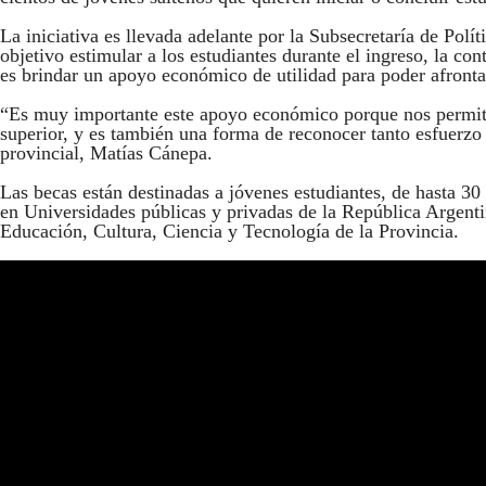
La iniciativa es llevada adelante por la Subsecretaría de Polí
objetivo estimular a los estudiantes durante el ingreso, la cont
es brindar un apoyo económico de utilidad para poder afronta
“Es muy importante este apoyo económico porque nos permite 
superior, y es también una forma de reconocer tanto esfuerzo y
provincial, Matías Cánepa.
Las becas están destinadas a jóvenes estudiantes, de hasta 30 
en Universidades públicas y privadas de la República Argentin
Educación, Cultura, Ciencia y Tecnología de la Provincia.