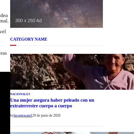
idea
rmal.
vel
CATEGORY NAME
eras
NACIONALES
Una mujer asegura haber peleado con un
extraterrestre cuerpo a cuerpo
by
lacontracara1
29 de junio de 2026