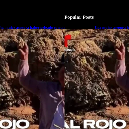
Popular Posts
na mujer asegura haber peleado con un
Una mujer asegura h
xtraterrestre cuerpo a cuerpo
extraterrestre cuerp