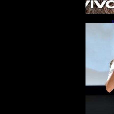
L
b
L