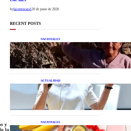
by
lacontracara1
20 de junio de 2026
RECENT POSTS
NACIONALES
Una mujer asegura haber
peleado con un extraterrestre
cuerpo a cuerpo
ACTUALIDAD
La startup creada por una
salteña que busca resolver el
estrés financiero en
Latinoamérica
NACIONALES
os y
Nutrición inteligente: Cinco
o la