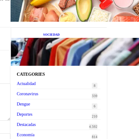
superalimentos de temporada
que deberías sumar a tu dieta
este mes
SOCIEDAD
Las grandes marcas globales
se suman a la tendencia de la
ropa de segunda mano
premium
CATEGORIES
Actualidad
8
Coronavirus
339
Dengue
6
Deportes
210
Destacadas
4.592
Economía
814