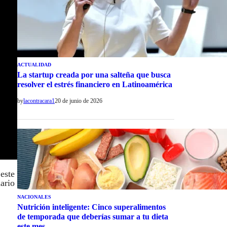
ACTUALIDAD
La startup creada por una salteña que busca
resolver el estrés financiero en Latinoamérica
by
lacontracara1
20 de junio de 2026
este
ario
NACIONALES
Nutrición inteligente: Cinco superalimentos
de temporada que deberías sumar a tu dieta
este mes