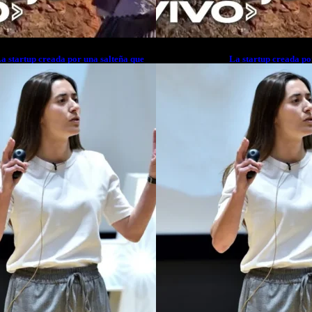
a startup creada por una salteña que
La startup creada po
usca resolver el estrés financiero en
busca resolver el est
atinoamérica
Latinoamérica