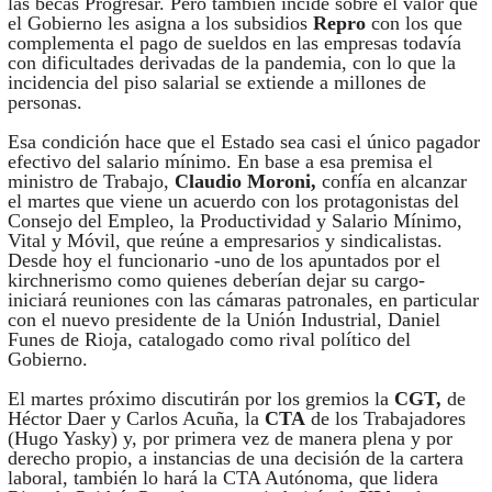
las becas Progresar. Pero también incide sobre el valor que
el Gobierno les asigna a los subsidios
Repro
con los que
complementa el pago de sueldos en las empresas todavía
con dificultades derivadas de la pandemia, con lo que la
incidencia del piso salarial se extiende a millones de
personas.
Esa condición hace que el Estado sea casi el único pagador
efectivo del salario mínimo. En base a esa premisa el
ministro de Trabajo,
Claudio Moroni,
confía en alcanzar
el martes que viene un acuerdo con los protagonistas del
Consejo del Empleo, la Productividad y Salario Mínimo,
Vital y Móvil, que reúne a empresarios y sindicalistas.
Desde hoy el funcionario -uno de los apuntados por el
kirchnerismo como quienes deberían dejar su cargo-
iniciará reuniones con las cámaras patronales, en particular
con el nuevo presidente de la Unión Industrial, Daniel
Funes de Rioja, catalogado como rival político del
Gobierno.
El martes próximo discutirán por los gremios la
CGT,
de
Héctor Daer y Carlos Acuña, la
CTA
de los Trabajadores
(Hugo Yasky) y, por primera vez de manera plena y por
derecho propio, a instancias de una decisión de la cartera
laboral, también lo hará la CTA Autónoma, que lidera