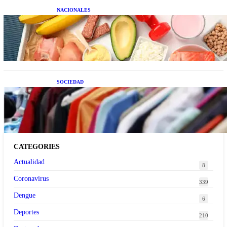
NACIONALES
Nutrición inteligente: Cinco superalimentos de
temporada que deberías sumar a tu dieta este mes
SOCIEDAD
Las grandes marcas globales se suman a la
tendencia de la ropa de segunda mano premium
CATEGORIES
Actualidad
8
Coronavirus
339
Dengue
6
Deportes
210