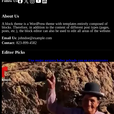
Facebook
X
Instagram
YouTube
LinkedIn
Follow Us
About Us
A block theme is a WordPress theme with templates entirely composed of
blocks. Therefore, in addition to the content of different post types (pages,
posts, etc.), the block editor can also be used to edit all areas of the website.
Email Us:
johndoe@example.com
Contact:
823-899-4582
Editor Picks
Una mujer asegura haber peleado con un extraterrestre
cuerpo a cuerpo