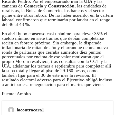
Ricardo Peidró. Por el empresariado irán la
UIA
y las
cámaras de
Comercio
y
Construcción,
las entidades de
ruralistas, la Bolsa de Comercio, los bancos y el sector
pyme entre otros rubros. De no haber acuerdo, en la cartera
laboral confirmaron que terminarán por laudar en el rango
del 46 al 48 %.
En abril hubo consenso casi unánime para elevar 35% el
sueldo mínimo en siete tramos que debían completarse
recién en febrero próximo. Sin embargo, la disparada
inflacionaria de mitad de año y el arranque de una nueva
ronda de paritarias que cerraba aumentos diez puntos
porcentuales por encima de ese valor motivaron que el
propio Moroni resolviera, tras consultas con la CGT y la
UIA, adelantar los tramos a septiembre para completar allí
la suba total y llegar al piso de 29.160 pesos, como
también fijar para el 30 de este mes la revisión. El
resultado electoral adverso para el Ejecutivo obligó incluso
a anticipar esa renegociación para el martes que viene.
Fuente: Ambito
lacontracara1