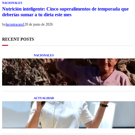
NACIONALES
Nutrición inteligente: Cinco superalimentos de temporada que
deberías sumar a tu dieta este mes
by
lacontracara1
20 de junio de 2026
RECENT POSTS
NACIONALES
Una mujer asegura haber peleado con un
extraterrestre cuerpo a cuerpo
ACTUALIDAD
La startup creada por una salteña que busca
resolver el estrés financiero en Latinoamérica