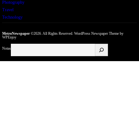
Photography
Travel
Technology
MetroNewspaper
©2026. All Rights Reserved.
WordPress Newspaper Theme
by
WPEnjoy
Buscar
Notas