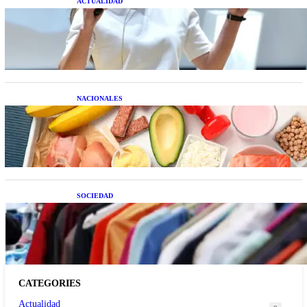
ACTUALIDAD
La startup creada por una salteña que busca
resolver el estrés financiero en Latinoamérica
NACIONALES
Nutrición inteligente: Cinco superalimentos de
temporada que deberías sumar a tu dieta este mes
SOCIEDAD
Las grandes marcas globales se suman a la
tendencia de la ropa de segunda mano premium
CATEGORIES
Actualidad