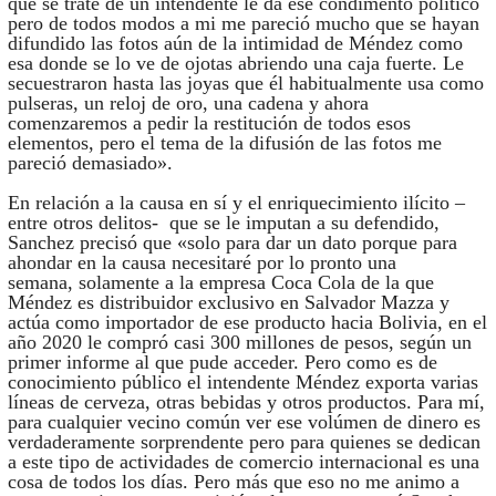
que se trate de un intendente le dá ese condimento político
pero de todos modos a mi me pareció mucho que se hayan
difundido las fotos aún de la intimidad de Méndez como
esa donde se lo ve de ojotas abriendo una caja fuerte. Le
secuestraron hasta las joyas que él habitualmente usa como
pulseras, un reloj de oro, una cadena y ahora
comenzaremos a pedir la restitución de todos esos
elementos, pero el tema de la difusión de las fotos me
pareció demasiado».
En relación a la causa en sí y el enriquecimiento ilícito –
entre otros delitos- que se le imputan a su defendido,
Sanchez precisó que «solo para dar un dato porque para
ahondar en la causa necesitaré por lo pronto una
semana, solamente a la empresa Coca Cola de la que
Méndez es distribuidor exclusivo en Salvador Mazza y
actúa como importador de ese producto hacia Bolivia, en el
año 2020 le compró casi 300 millones de pesos, según un
primer informe al que pude acceder. Pero como es de
conocimiento público el intendente Méndez exporta varias
líneas de cerveza, otras bebidas y otros productos. Para mí,
para cualquier vecino común ver ese volúmen de dinero es
verdaderamente sorprendente pero para quienes se dedican
a este tipo de actividades de comercio internacional es una
cosa de todos los días. Pero más que eso no me animo a