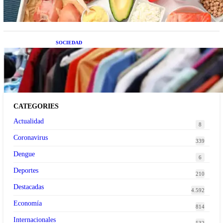
SOCIEDAD
Las grandes marcas globales se suman a la
tendencia de la ropa de segunda mano premium
CATEGORIES
Actualidad
8
Coronavirus
339
Dengue
6
Deportes
210
Destacadas
4.592
Economía
814
Internacionales