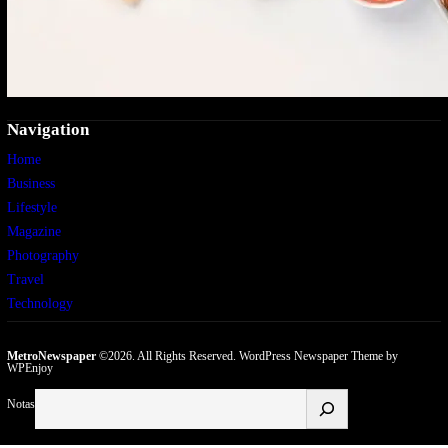
Navigation
Home
Business
Lifestyle
Magazine
Photography
Travel
Technology
MetroNewspaper
©2026. All Rights Reserved.
WordPress Newspaper Theme
by
WPEnjoy
Buscar
Notas