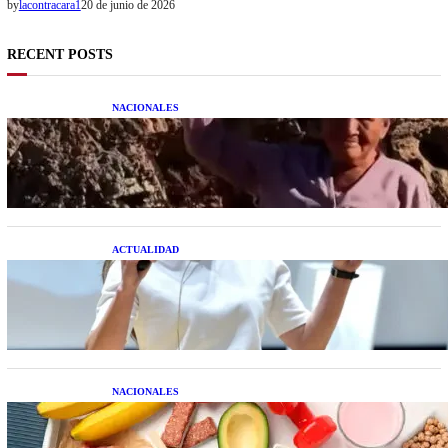
by
lacontracara1
20 de junio de 2026
RECENT POSTS
NACIONALES
Una mujer asegura haber peleado con un
extraterrestre cuerpo a cuerpo
ACTUALIDAD
La startup creada por una salteña que busca
resolver el estrés financiero en Latinoamérica
NACIONALES
Nutrición inteligente: Cinco superalimentos de
temporada que deberías sumar a tu dieta este mes