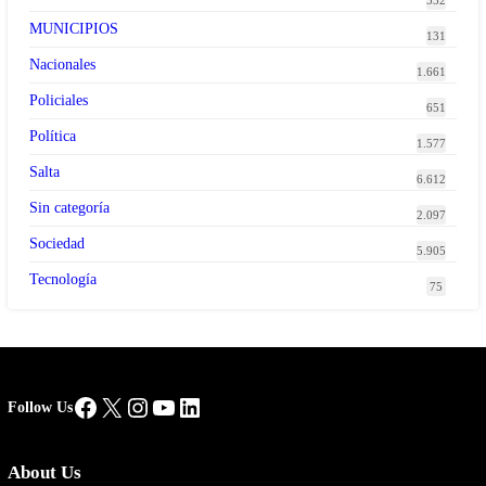
532
MUNICIPIOS
131
Nacionales
1.661
Policiales
651
Política
1.577
Salta
6.612
Sin categoría
2.097
Sociedad
5.905
Tecnología
75
Facebook
X
Instagram
YouTube
LinkedIn
Follow Us
About Us