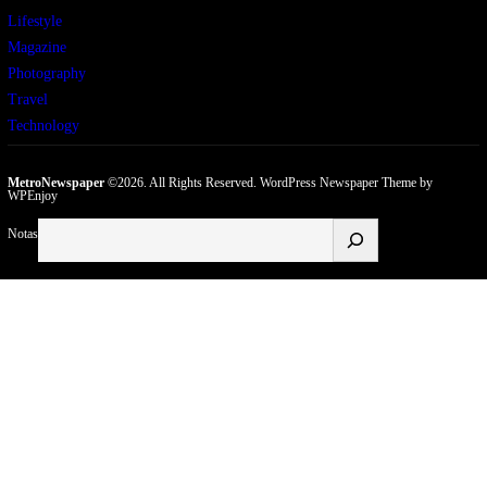
Lifestyle
Magazine
Photography
Travel
Technology
MetroNewspaper
©2026. All Rights Reserved.
WordPress Newspaper Theme
by
WPEnjoy
Buscar
Notas