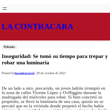
Saltar
Skip
al
to
contenido
content
LA CONTRACARA
Policiales
Inseguridad: Se tomó su tiempo para trepar y
robar una luminaria
lacontracara1
29 de octubre de 2021
Posted by
–
De un lado a otro, precavido, un joven ladrón irrumpió en
la zona de calles Vicente López y O»Higgins durante la
madrugada del miércoles para robar. Si bien concretó su
propósito, se llevó la luminaria de una casa, quizás no se
percató que en la vivienda donde perpetró el hecho había