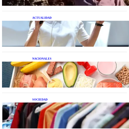
ACTUALIDAD
La startup creada por una salteña que busca
resolver el estrés financiero en Latinoamérica
NACIONALES
Nutrición inteligente: Cinco superalimentos de
temporada que deberías sumar a tu dieta este mes
SOCIEDAD
Las grandes marcas globales se suman a la
tendencia de la ropa de segunda mano premium