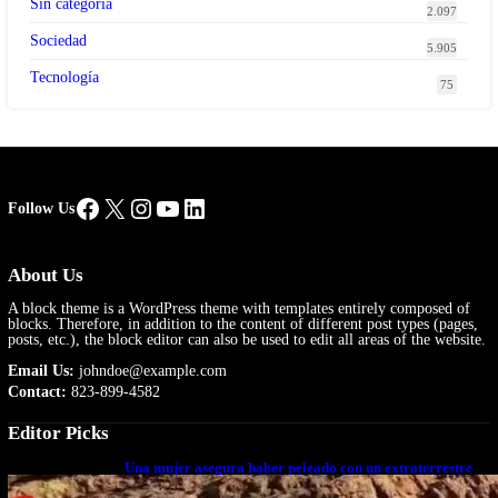
Sin categoría
2.097
Sociedad
5.905
Tecnología
75
Facebook
X
Instagram
YouTube
LinkedIn
Follow Us
About Us
A block theme is a WordPress theme with templates entirely composed of
blocks. Therefore, in addition to the content of different post types (pages,
posts, etc.), the block editor can also be used to edit all areas of the website.
Email Us:
johndoe@example.com
Contact:
823-899-4582
Editor Picks
Una mujer asegura haber peleado con un extraterrestre
cuerpo a cuerpo