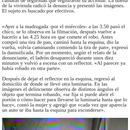
cámaras de seguridad que registraron su accionar. La dueña
de la vivienda radicó la denuncia y presentó las imágenes.
El sujeto es buscado por efectivos.
«Ayer a la madrugada -por el miércoles- a las 3.50 pasó el
chico, se lo observa en la filmación, después vuelve a
hacerlo a las 4.25 hora en que comete el robo. Antes
compró una tira de pan, caminó hasta la esquina, dio la
vuelta, volvía caminando comiendo la tira de pan», expresó
la damnificada. Por un momento, según el relato de la
denunciante, el ladrón desapareció durante unos diez
minutos y volvió a escena con un reflector. «Al parecer ya
había robado en otra parte».
Después de dejar el reflector en la esquina, regresó al
domicilio de donde se llevó otra luminaria. En las
imágenes el delincuente observa de distintos ángulos el
objeto que termina robando, «se fija si puede abrir el
portón o cómo hacer para llevarse la luminaria hasta que lo
hace», contó la mujer y agregó que «cada vez que aparecía
un auto se iba hasta la esquina para esconderse».