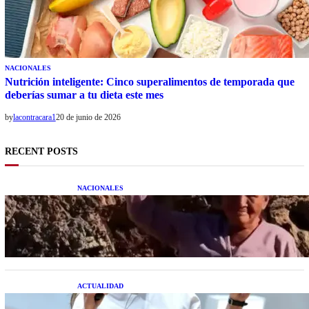
NACIONALES
Nutrición inteligente: Cinco superalimentos de temporada que
deberías sumar a tu dieta este mes
by
lacontracara1
20 de junio de 2026
RECENT POSTS
NACIONALES
Una mujer asegura haber peleado con un
extraterrestre cuerpo a cuerpo
ACTUALIDAD
La startup creada por una salteña que busca