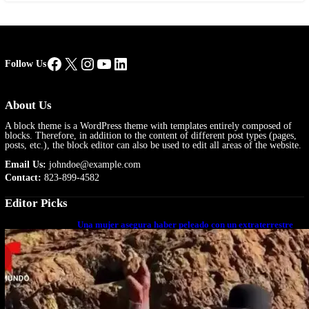
Facebook
X
Instagram
YouTube
LinkedIn
Follow Us
About Us
A block theme is a WordPress theme with templates entirely composed of
blocks. Therefore, in addition to the content of different post types (pages,
posts, etc.), the block editor can also be used to edit all areas of the website.
Email Us:
johndoe@example.com
Contact:
823-899-4582
Editor Picks
Una mujer asegura haber peleado con un extraterrestre
cuerpo a cuerpo