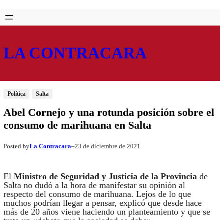
Saltar
Skip
al
to
contenido
content
LA CONTRACARA
Política
Salta
Abel Cornejo y una rotunda posición sobre el
consumo de marihuana en Salta
La Contracara
23 de diciembre de 2021
Posted by
–
El
Ministro de Seguridad y Justicia de la Provincia
de
Salta no dudó a la hora de manifestar su opinión al
respecto del consumo de marihuana. Lejos de lo que
muchos podrían llegar a pensar, explicó que desde hace
más de 20 años viene haciendo un planteamiento y que se