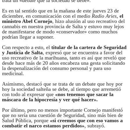
trata un «debate que la sociedad se debe».
Es en tal sentido que en la mañana de este jueves 23 de
diciembre, en comunicación con el medio
Radio Aries
,
el
ministro Abel Cornejo
, hizo alusión al uso recreativo del
cannabis en nuestra provincia de Salta y estuvo muy lejos
de manifestarse de modo «conservador» como muchos
podrían llegar a suponer.
Con respecto a esto, el
titular de la cartera de Seguridad
y Justicia de Salta
, expresó que se encuentra a favor del
uso recreativo de la marihuana, tanto es así que reveló que
desde hace más de 20 años encabeza una gesta solicitando
la despenalización del consumo personal y para uso
medicinal.
Asimismo, destacó que se trata de un debate que hoy por
hoy la sociedad salteña se debe, al tiempo que arremetió
con todo al expresar que
«nos tenemos que sacar la
máscara de la hipocresía y ver qué hacer».
Por último, pero no menos importante Cornejo manifestó
que no sería una cuestión de Seguridad, sino más bien de
Salud Pública, porque
«si creemos que con eso vamos a
combatir el narco estamos perdidos»
, subrayó.