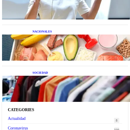
resolver el estrés financiero en Latinoamérica
NACIONALES
Nutrición inteligente: Cinco superalimentos de
temporada que deberías sumar a tu dieta este mes
SOCIEDAD
Las grandes marcas globales se suman a la
tendencia de la ropa de segunda mano premium
CATEGORIES
Actualidad
8
Coronavirus