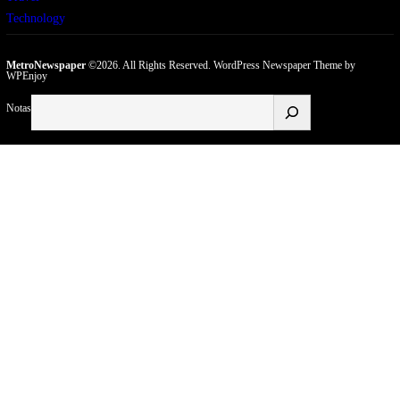
Technology
MetroNewspaper
©2026. All Rights Reserved.
WordPress Newspaper Theme
by
WPEnjoy
Buscar
Notas