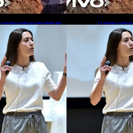
a startup creada por una salteña que
La startup creada po
usca resolver el estrés financiero en
busca resolver el est
atinoamérica
Latinoamérica