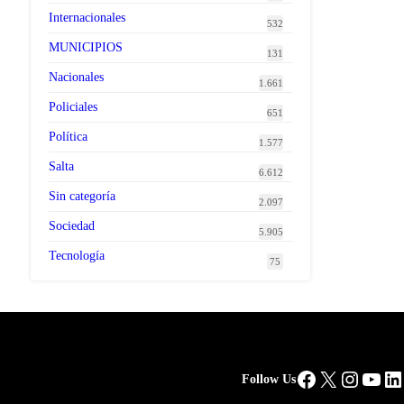
Internacionales
532
MUNICIPIOS
131
Nacionales
1.661
Policiales
651
Política
1.577
Salta
6.612
Sin categoría
2.097
Sociedad
5.905
Tecnología
75
Facebook
X
Instag
You
Li
Follow Us