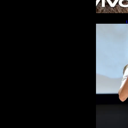
L
b
L