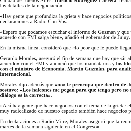
Ciudad de Buenos Aires,
Horacio Rodríguez Larreta
, rech
los detalles de la negociación.
«Hay gente que profundiza la grieta y hace negocios políticos 
declaraciones a Radio Con Vos.
«Espero que podamos escuchar el informe de Guzmán y que tod
acuerdo con FMI salga bien», añadió el gobernador de Jujuy.
En la misma línea, consideró que «lo peor que le puede llegar 
Gerardo Morales, aseguró el fin de semana que hay que «ir al 
acuerdo» con el FMI y anunció que los mandatarios y
los bl
con el ministro de Economía, Martín Guzmán, para analiz
internacional.
Morales dijo además que
«no» le preocupa que dentro de Ju
sostuvo: «Los halcones me pegan para que tenga pero no 
diálogo es la correcta».
«Acá hay gente que hace negocios con el tema de la grieta: e
muy radicalizado de nuestro espacio también hace negocios pol
En declaraciones a Radio Mitre, Morales aseguró que la reuni
martes de la semana siguiente en el Congreso».