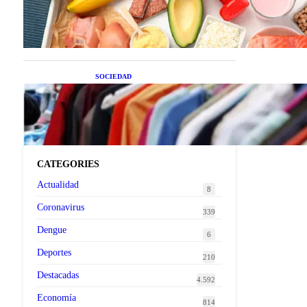
superalimentos de temporada
que deberías sumar a tu dieta
este mes
SOCIEDAD
Las grandes marcas globales
se suman a la tendencia de la
ropa de segunda mano
premium
CATEGORIES
Actualidad
8
Coronavirus
339
Dengue
6
Deportes
210
Destacadas
4.592
Economía
814