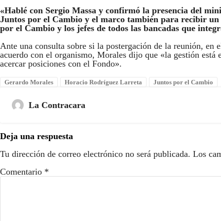
«Hablé con Sergio Massa y confirmó la presencia del mi
Juntos por el Cambio y el marco también para recibir un
por el Cambio y los jefes de todos las bancadas que integ
Ante una consulta sobre si la postergación de la reunión, en 
acuerdo con el organismo, Morales dijo que «la gestión está
acercar posiciones con el Fondo».
Gerardo Morales
Horacio Rodríguez Larreta
Juntos por el Cambio
La Contracara
Deja una respuesta
Tu dirección de correo electrónico no será publicada.
Los cam
Comentario
*