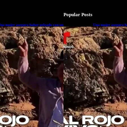
Popular Posts
na mujer asegura haber peleado con un
Una mujer asegura h
xtraterrestre cuerpo a cuerpo
extraterrestre cuerp