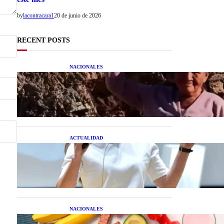
by
lacontracara1
20 de junio de 2026
RECENT POSTS
NACIONALES
Una mujer asegura haber
peleado con un extraterrestre
cuerpo a cuerpo
ACTUALIDAD
La startup creada por una
salteña que busca resolver el
estrés financiero en
Latinoamérica
NACIONALES
Nutrición inteligente: Cinco