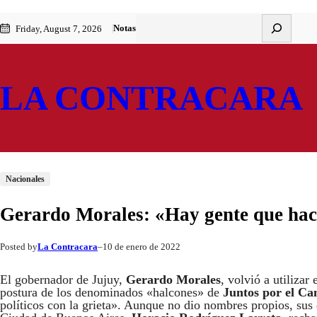
Saltar
Skip
Buscar
Notas
Friday, August 7, 2026
al
to
contenido
content
LA CONTRACARA
Nacionales
Gerardo Morales: «Hay gente que hace 
La Contracara
10 de enero de 2022
Posted by
–
El gobernador de Jujuy,
Gerardo Morales
, volvió a utilizar
postura de los denominados «halcones» de
Juntos por el C
políticos con la grieta». Aunque no dio nombres propios, sus 