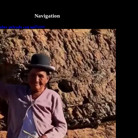
Navigation
Home
aber peleado con un
o a cuerpo
Business
Lifestyle
Magazine
Photography
Travel
Technology