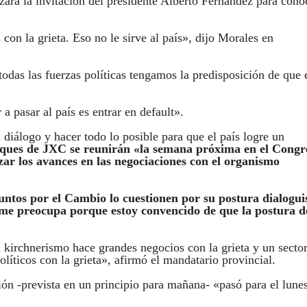
azara la invitación del presidente Alberto Fernández para cono
con la grieta. Eso no le sirve al país», dijo Morales en
as las fuerzas políticas tengamos la predisposición de que 
a pasar al país es entrar en default».
diálogo y hacer todo lo posible para que el país logre un
oques de JXC se reunirán «la semana próxima en el Congr
ar los avances en las negociaciones con el organismo
ntos por el Cambio lo cuestionen por su postura dialogui
me preocupa porque estoy convencido de que la postura d
l kirchnerismo hace grandes negocios con la grieta y un secto
íticos con la grieta», afirmó el mandatario provincial.
ón -prevista en un principio para mañana- «pasó para el lune