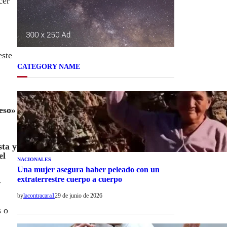
cer
este
CATEGORY NAME
eso»
sta y
el
NACIONALES
Una mujer asegura haber peleado con un
extraterrestre cuerpo a cuerpo
r
by
lacontracara1
29 de junio de 2026
s o