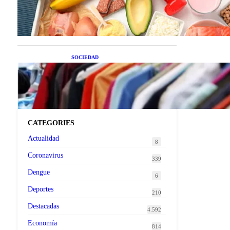
superalimentos de temporada
que deberías sumar a tu dieta
este mes
SOCIEDAD
Las grandes marcas globales
se suman a la tendencia de la
ropa de segunda mano
premium
CATEGORIES
Actualidad
8
Coronavirus
339
Dengue
6
Deportes
210
Destacadas
4.592
Economía
814