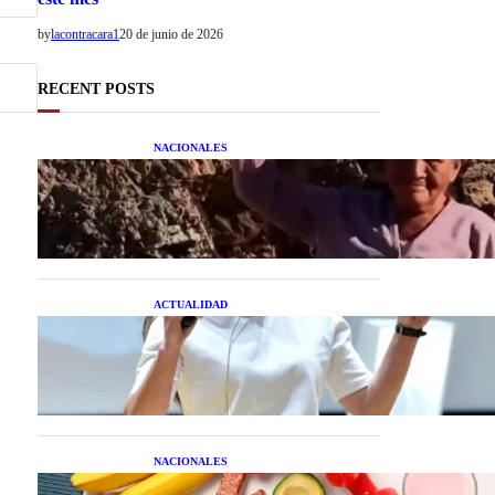
by
lacontracara1
20 de junio de 2026
RECENT POSTS
NACIONALES
Una mujer asegura haber
peleado con un extraterrestre
cuerpo a cuerpo
ACTUALIDAD
La startup creada por una
salteña que busca resolver el
estrés financiero en
Latinoamérica
NACIONALES
Nutrición inteligente: Cinco