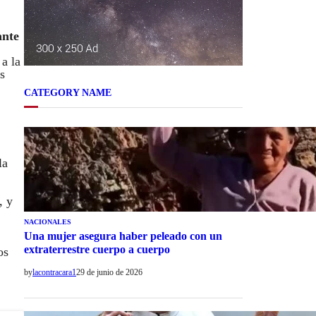
ante
 a la
s
CATEGORY NAME
la
, y
NACIONALES
Una mujer asegura haber peleado con un
extraterrestre cuerpo a cuerpo
os
by
lacontracara1
29 de junio de 2026