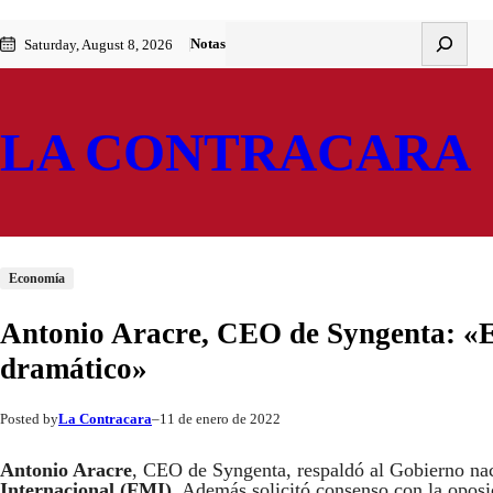
Saltar
Skip
Buscar
Notas
Saturday, August 8, 2026
al
to
contenido
content
LA CONTRACARA
Economía
Antonio Aracre, CEO de Syngenta: «El
dramático»
La Contracara
11 de enero de 2022
Posted by
–
Antonio Aracre
, CEO de Syngenta, respaldó al Gobierno nac
Internacional (FMI)
. Además solicitó consenso con la oposi