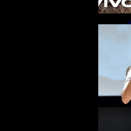
L
b
L