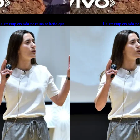
a startup creada por una salteña que
La startup creada po
usca resolver el estrés financiero en
busca resolver el est
atinoamérica
Latinoamérica