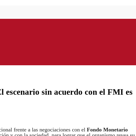
 escenario sin acuerdo con el FMI es
ional frente a las negociaciones con el
Fondo Monetario
ción y con la sociedad, para lograr que el organismo revea su