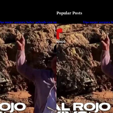
Popular Posts
na mujer asegura haber peleado con un
Una mujer asegura h
xtraterrestre cuerpo a cuerpo
extraterrestre cuerp