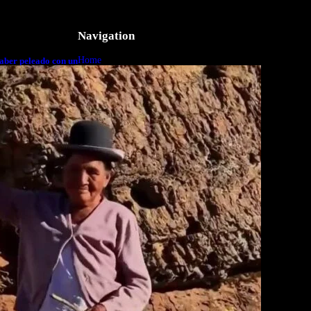
Navigation
Home
aber peleado con un
o a cuerpo
Business
Lifestyle
Magazine
Photography
Travel
Technology