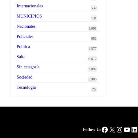
Internacionales
532
MUNICIPIOS
131
Nacionales
1.661
Policiales
651
Política
1.577
Salta
6.612
Sin categoría
2.097
Sociedad
5.905
Tecnología
75
Facebook
X
Instag
You
Li
Follow Us