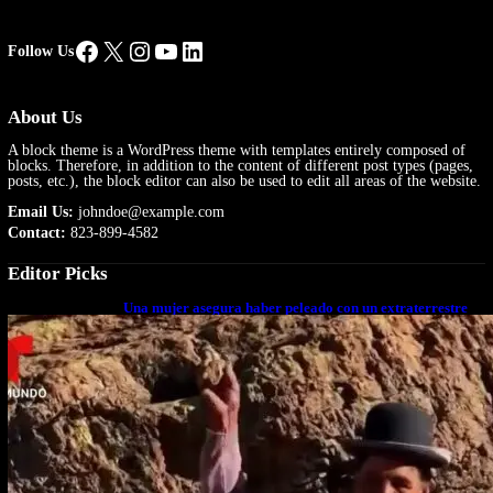
Facebook
X
Instagram
YouTube
LinkedIn
Follow Us
About Us
A block theme is a WordPress theme with templates entirely composed of
blocks. Therefore, in addition to the content of different post types (pages,
posts, etc.), the block editor can also be used to edit all areas of the website.
Email Us:
johndoe@example.com
Contact:
823-899-4582
Editor Picks
Una mujer asegura haber peleado con un extraterrestre
cuerpo a cuerpo