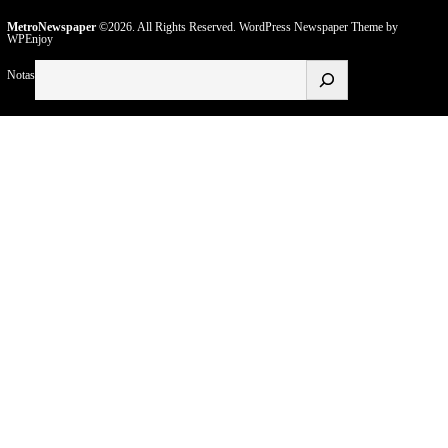
MetroNewspaper
©2026. All Rights Reserved.
WordPress Newspaper Theme
by
WPEnjoy
Buscar
Notas