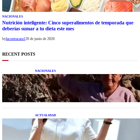
NACIONALES
Nutrición inteligente: Cinco superalimentos de temporada que
deberías sumar a tu dieta este mes
by
lacontracara1
20 de junio de 2026
RECENT POSTS
NACIONALES
Una mujer asegura haber peleado con un
extraterrestre cuerpo a cuerpo
ACTUALIDAD
La startup creada por una salteña que busca
resolver el estrés financiero en Latinoamérica