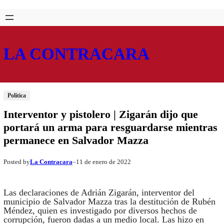
Saltar
Skip
al
to
contenido
content
LA CONTRACARA
Política
Interventor y pistolero | Zigarán dijo que
portará un arma para resguardarse mientras
permanece en Salvador Mazza
La Contracara
11 de enero de 2022
Posted by
–
Las declaraciones de Adrián Zigarán, interventor del
municipio de Salvador Mazza tras la destitución de Rubén
Méndez, quien es investigado por diversos hechos de
corrupción, fueron dadas a un medio local. Las hizo en