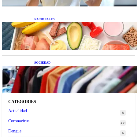
NACIONALES
Nutrición inteligente: Cinco superalimentos de
temporada que deberías sumar a tu dieta este mes
SOCIEDAD
Las grandes marcas globales se suman a la
tendencia de la ropa de segunda mano premium
CATEGORIES
Actualidad
8
Coronavirus
339
Dengue
6