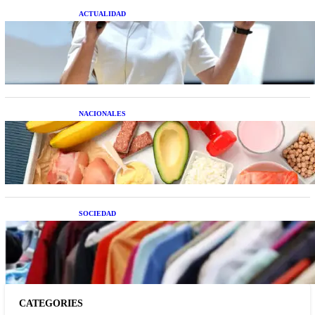
ACTUALIDAD
La startup creada por una salteña que busca
resolver el estrés financiero en Latinoamérica
NACIONALES
Nutrición inteligente: Cinco superalimentos de
temporada que deberías sumar a tu dieta este mes
SOCIEDAD
Las grandes marcas globales se suman a la
tendencia de la ropa de segunda mano premium
CATEGORIES