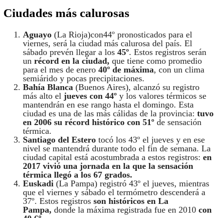
Ciudades más calurosas
Aguayo
(La Rioja)con44º pronosticados para el
viernes, será la ciudad más calurosa del país. El
sábado prevén llegar a los
45º
. Estos registros serán
un
récord en la ciudad,
que tiene como promedio
para el mes de enero
40º de máxima
, con un clima
semiárido y pocas precipitaciones.
Bahía Blanca
(Buenos Aires), alcanzó su registro
más alto el
jueves con 44º
y los valores térmicos se
mantendrán en ese rango hasta el domingo. Esta
ciudad es una de las más cálidas de la provincia:
tuvo
en 2006 su récord histórico con 51º
de sensación
térmica.
Santiago del Estero
tocó los 43º el jueves y en ese
nivel se mantendrá durante todo el fin de semana. La
ciudad capital está acostumbrada a estos registros:
en
2017 vivió una jornada en la que la sensación
térmica llegó a los 67 grados.
Euskadi
(La Pampa) registró 43º el jueves, mientras
que el viernes y sábado el termómetro descenderá a
37º. Estos registros
son históricos en La
Pampa,
donde la máxima registrada fue en 2010
con