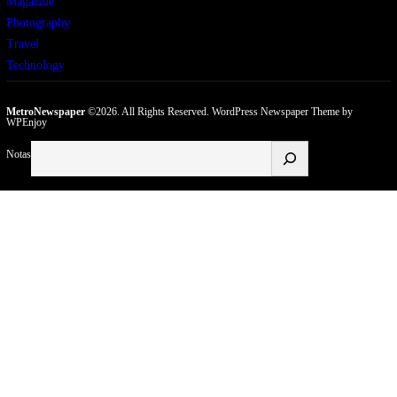
Magazine
Photography
Travel
Technology
MetroNewspaper
©2026. All Rights Reserved.
WordPress Newspaper Theme
by
WPEnjoy
Buscar
Notas