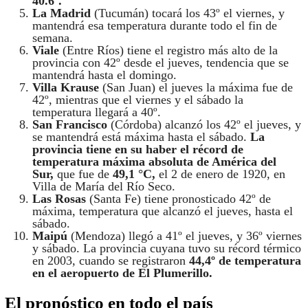
40.6º.
La Madrid
(Tucumán) tocará los 43º el viernes, y
mantendrá esa temperatura durante todo el fin de
semana.
Viale
(Entre Ríos) tiene el registro más alto de la
provincia con 42º desde el jueves, tendencia que se
mantendrá hasta el domingo.
Villa Krause
(San Juan) el jueves la máxima fue de
42º, mientras que el viernes y el sábado la
temperatura llegará a 40º.
San Francisco
(Córdoba) alcanzó los 42º el jueves, y
se mantendrá está máxima hasta el sábado.
La
provincia tiene en su haber el récord de
temperatura máxima absoluta de América del
Sur,
que fue de
49,1 °C,
el 2 de enero de 1920, en
Villa de María del Río Seco.
Las Rosas
(Santa Fe) tiene pronosticado 42º de
máxima, temperatura que alcanzó el jueves, hasta el
sábado.
Maipú
(Mendoza) llegó a 41º el jueves, y 36º viernes
y sábado. La provincia cuyana tuvo su récord térmico
en 2003, cuando se registraron
44,4º de temperatura
en el aeropuerto de El Plumerillo.
El pronóstico en todo el país