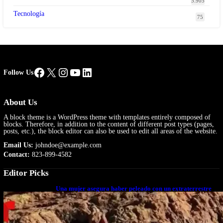
5.905
Tecnología
75
Facebook
X
Instagram
YouTube
LinkedIn
Follow Us
About Us
A block theme is a WordPress theme with templates entirely composed of
blocks. Therefore, in addition to the content of different post types (pages,
posts, etc.), the block editor can also be used to edit all areas of the website.
Email Us:
johndoe@example.com
Contact:
823-899-4582
Editor Picks
Una mujer asegura haber peleado con un extraterrestre
cuerpo a cuerpo