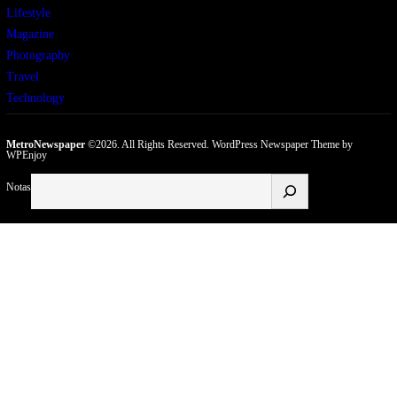
Lifestyle
Magazine
Photography
Travel
Technology
MetroNewspaper
©2026. All Rights Reserved.
WordPress Newspaper Theme
by
WPEnjoy
Buscar
Notas