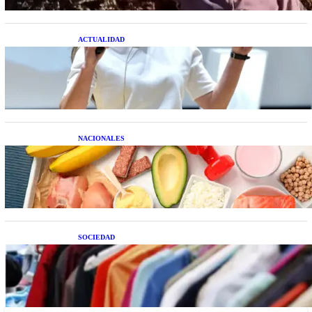
ACTUALIDAD
La startup creada por una salteña que busca
resolver el estrés financiero en Latinoamérica
NACIONALES
Nutrición inteligente: Cinco superalimentos de
temporada que deberías sumar a tu dieta este mes
SOCIEDAD
Las grandes marcas globales se suman a la
tendencia de la ropa de segunda mano premium