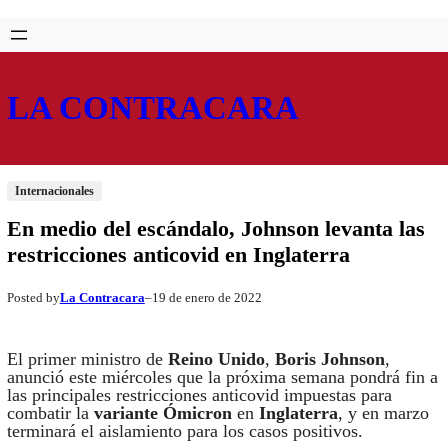
Saltar
Skip
al
to
contenido
content
LA CONTRACARA
Internacionales
En medio del escándalo, Johnson levanta las
restricciones anticovid en Inglaterra
La Contracara
19 de enero de 2022
Posted by
–
El primer ministro de
Reino Unido
,
Boris Johnson
,
anunció este miércoles que la próxima semana pondrá fin a
las principales restricciones anticovid impuestas para
combatir la
variante Ómicron
en
Inglaterra
, y en marzo
terminará el aislamiento para los casos positivos.