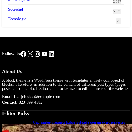
2.097
Sociedad
5.905
Tecnología
75
Facebook
X
Instagram
YouTube
LinkedIn
Follow Us
About Us
A block theme is a WordPress theme with templates entirely composed of
blocks. Therefore, in addition to the content of different post types (pages,
posts, etc.), the block editor can also be used to edit all areas of the website.
Email Us:
johndoe@example.com
Contact:
823-899-4582
Editor Picks
Una mujer asegura haber peleado con un extraterrestre
cuerpo a cuerpo