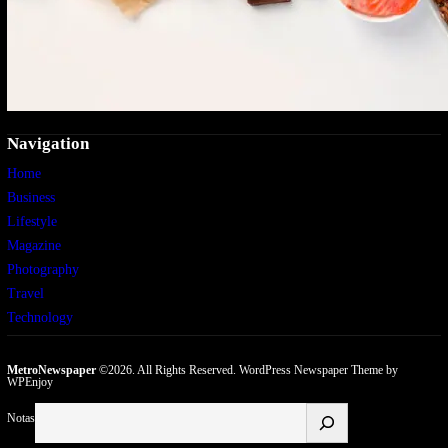
Navigation
Home
Business
Lifestyle
Magazine
Photography
Travel
Technology
MetroNewspaper
©2026. All Rights Reserved.
WordPress Newspaper Theme
by
WPEnjoy
Buscar
Notas