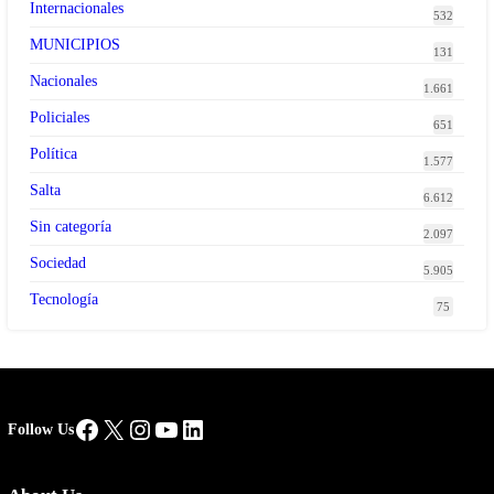
Internacionales
532
MUNICIPIOS
131
Nacionales
1.661
Policiales
651
Política
1.577
Salta
6.612
Sin categoría
2.097
Sociedad
5.905
Tecnología
75
Facebook
X
Instagram
YouTube
LinkedIn
Follow Us