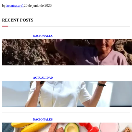
by
lacontracara1
20 de junio de 2026
RECENT POSTS
NACIONALES
Una mujer asegura haber peleado con un
extraterrestre cuerpo a cuerpo
ACTUALIDAD
La startup creada por una salteña que busca
resolver el estrés financiero en Latinoamérica
NACIONALES
Nutrición inteligente: Cinco superalimentos de
temporada que deberías sumar a tu dieta este mes