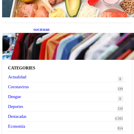
SOCIEDAD
Las grandes marcas globales se suman a la
tendencia de la ropa de segunda mano premium
CATEGORIES
Actualidad
8
Coronavirus
339
Dengue
6
Deportes
210
Destacadas
4.592
Economía
814