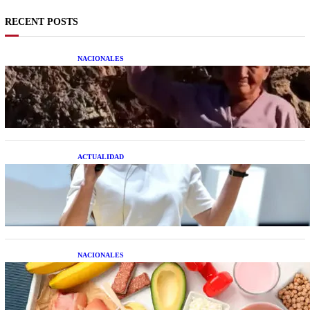
RECENT POSTS
NACIONALES
Una mujer asegura haber peleado con un
extraterrestre cuerpo a cuerpo
ACTUALIDAD
La startup creada por una salteña que busca
resolver el estrés financiero en Latinoamérica
NACIONALES
Nutrición inteligente: Cinco superalimentos de
temporada que deberías sumar a tu dieta este mes