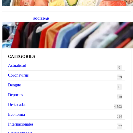
SOCIEDAD
Las grandes marcas globales se suman a la
tendencia de la ropa de segunda mano premium
CATEGORIES
Actualidad
8
Coronavirus
339
Dengue
6
Deportes
210
Destacadas
4.592
Economía
814
Internacionales
532