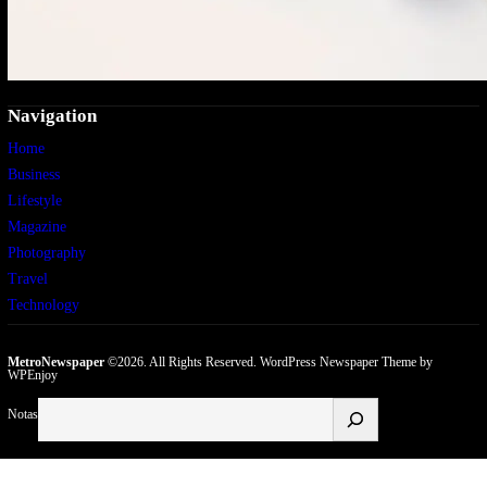
Navigation
Home
Business
Lifestyle
Magazine
Photography
Travel
Technology
MetroNewspaper
©2026. All Rights Reserved.
WordPress Newspaper Theme
by
WPEnjoy
Buscar
Notas