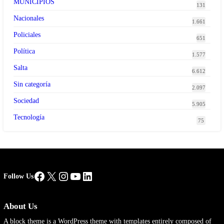
MUNICIPIOS
131
Nacionales
1.661
Policiales
651
Política
1.577
Salta
6.612
Sin categoría
2.097
Sociedad
5.905
Tecnología
75
Facebook
X
Instagram
YouTube
LinkedIn
Follow Us
About Us
A block theme is a WordPress theme with templates entirely composed of