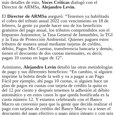
más detalles de esto,
Voces Críticas
dialogó con el
Director de ARMSa,
Alejandro Levin.
El
Director de ARMSa
aseguró: “Tenemos ya habilitado
el cobro del tributo anual 2022 con vencimiento en 18 de
febrero, la gente ya puede hacer uso de los beneficios
gratuitos del pago anual, los tributos comprendidos son el
Impuesto Automotor, la Tasa General de Inmuebles, la TGI
y la Tasa de Protección Ambiental. Quienes paguen estos
tributos de manera anual mediante tarjetas de crédito,
débito, Pagos Mis Cuentas, transferencia bancaria y demás,
tienen el descuento de dos cuotas mensuales, es decir,
pagan 10 cuotas en lugar de 12”.
Asimismo,
Alejandro Levin
detalló las otras metodologías
de pago y sus diferentes beneficios: “En cambio, si alguien
imprime la boleta desde la web y va a pagar a un Pago
Fácil por ejemplo, ahí paga 10 cuotas, si alguien hace un
plan de pagos en cuotas con tarjeta de crédito la quita es
del 12 por ciento y después tenemos la adhesión al débito
automático y en estos casos lo que queda bonificada es la
cuota número 12. Y estamos celebrando con el Banco
Macro un convenio para que la gente que decida realizar el
pago con tarjetas de crédito del Banco Macro va a tener el
descuento del pago efectivo o pago único íntegro y con seis