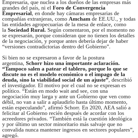
Empresaria, que nuclea a los dueños de las empresas más
grandes del país, ni el
Foro de Convergencia
Empresarial
, en donde hay cámaras empresarias de
compañías extranjeras, como
Amcham
de EE.UU., y todas
las entidades agropecuarias de la mesa de enlace, como
la
Sociedad Rural.
Según comentaron, por el momento no
se expresarán, porque consideran que no tienen los detalles
de la negociación, y porque antes debería dejar de haber
“versiones contradictorias dentro del Gobierno”.
Si bien no se expresaron a favor de la postura
argentina,
Schorr hizo una importante aclaración.
“Tampoco salen a patear el tablero, porque lo que se
discute no es el modelo económico o el impago de la
deuda, sino la viabilidad social de un ajuste”
, describió
el investigador. El motivo por el cual no se expresan es
político. “Están en modo wait and see, con una
negociación muy larga y ante un Gobierno que ven como
débil, no van a salir a aplaudirlo hasta último momento,
están especulando”, afirmó Schorr. En 2020, AEA salió a
felicitar al Gobierno recién después de acordar con los
acreedores privados. “También está la cuestión ideológica
y por último un sector minoritario más salvaje que no
convalida nunca mantener ingresos en sectores populares”,
agregó.