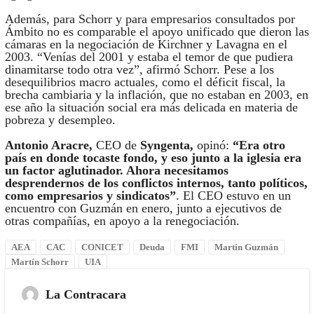
Además, para Schorr y para empresarios consultados por
Ámbito no es comparable el apoyo unificado que dieron las
cámaras en la negociación de Kirchner y Lavagna en el
2003. “Venías del 2001 y estaba el temor de que pudiera
dinamitarse todo otra vez”, afirmó Schorr. Pese a los
desequilibrios macro actuales, como el déficit fiscal, la
brecha cambiaria y la inflación, que no estaban en 2003, en
ese año la situación social era más delicada en materia de
pobreza y desempleo.
Antonio Aracre,
CEO de
Syngenta,
opinó:
“Era otro
país en donde tocaste fondo, y eso junto a la iglesia era
un factor aglutinador. Ahora necesitamos
desprendernos de los conflictos internos, tanto políticos,
como empresarios y sindicatos”
. El CEO estuvo en un
encuentro con Guzmán en enero, junto a ejecutivos de
otras compañías, en apoyo a la renegociación.
AEA
CAC
CONICET
Deuda
FMI
Martín Guzmán
Martín Schorr
UIA
La Contracara