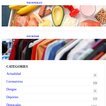
NACIONALES
Nutrición inteligente: Cinco superalimentos de
temporada que deberías sumar a tu dieta este mes
SOCIEDAD
Las grandes marcas globales se suman a la
tendencia de la ropa de segunda mano premium
CATEGORIES
Actualidad
8
Coronavirus
339
Dengue
6
Deportes
210
Destacadas