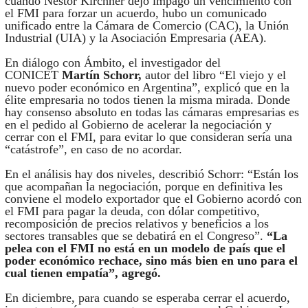
cuando Néstor Kirchner dejó impago un vencimiento con
el FMI para forzar un acuerdo, hubo un comunicado
unificado entre la Cámara de Comercio (CAC), la Unión
Industrial (UIA) y la Asociación Empresaria (AEA).
En diálogo con Ámbito, el investigador del
CONICET
Martín Schorr,
autor del libro “El viejo y el
nuevo poder económico en Argentina”, explicó que en la
élite empresaria no todos tienen la misma mirada. Donde
hay consenso absoluto en todas las cámaras empresarias es
en el pedido al Gobierno de acelerar la negociación y
cerrar con el FMI, para evitar lo que consideran sería una
“catástrofe”, en caso de no acordar.
En el análisis hay dos niveles, describió Schorr: “Están los
que acompañan la negociación, porque en definitiva les
conviene el modelo exportador que el Gobierno acordó con
el FMI para pagar la deuda, con dólar competitivo,
recomposición de precios relativos y beneficios a los
sectores transables que se debatirá en el Congreso”.
“La
pelea con el FMI no está en un modelo de país que el
poder económico rechace, sino más bien en uno para el
cual tienen empatía”, agregó.
En diciembre, para cuando se esperaba cerrar el acuerdo,