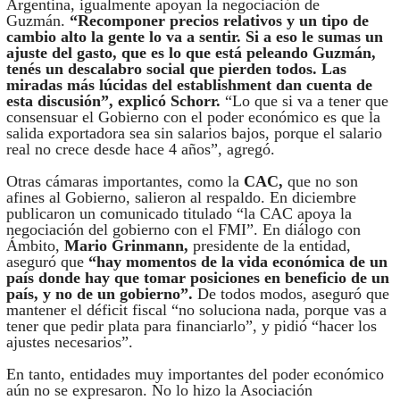
Argentina, igualmente apoyan la negociación de
Guzmán.
“Recomponer precios relativos y un tipo de
cambio alto la gente lo va a sentir. Si a eso le sumas un
ajuste del gasto, que es lo que está peleando Guzmán,
tenés un descalabro social que pierden todos. Las
miradas más lúcidas del establishment dan cuenta de
esta discusión”, explicó Schorr.
“Lo que si va a tener que
consensuar el Gobierno con el poder económico es que la
salida exportadora sea sin salarios bajos, porque el salario
real no crece desde hace 4 años”, agregó.
Otras cámaras importantes, como la
CAC,
que no son
afines al Gobierno, salieron al respaldo. En diciembre
publicaron un comunicado titulado “la CAC apoya la
negociación del gobierno con el FMI”. En diálogo con
Ámbito,
Mario Grinmann,
presidente de la entidad,
aseguró que
“hay momentos de la vida económica de un
país donde hay que tomar posiciones en beneficio de un
país, y no de un gobierno”.
De todos modos, aseguró que
mantener el déficit fiscal “no soluciona nada, porque vas a
tener que pedir plata para financiarlo”, y pidió “hacer los
ajustes necesarios”.
En tanto, entidades muy importantes del poder económico
aún no se expresaron. No lo hizo la Asociación