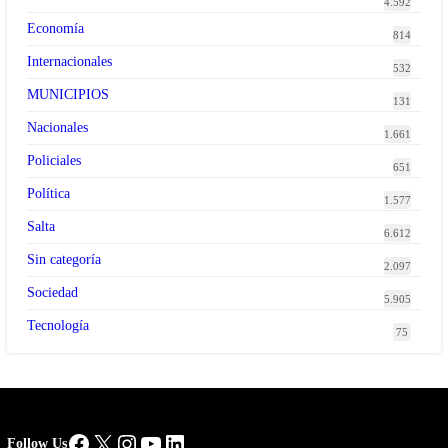
4.592
Economía
814
Internacionales
532
MUNICIPIOS
131
Nacionales
1.661
Policiales
651
Política
1.577
Salta
6.612
Sin categoría
2.097
Sociedad
5.905
Tecnología
75
Facebook
X
Instagram
YouTube
LinkedIn
Follow Us