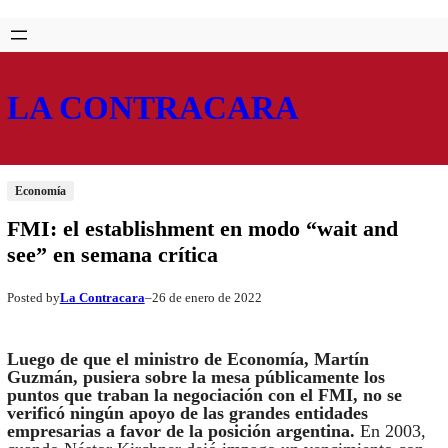
Saltar
Skip
al
to
contenido
content
LA CONTRACARA
Economía
FMI: el establishment en modo “wait and
see” en semana crítica
La Contracara
26 de enero de 2022
Posted by
–
Luego de que el ministro de Economía, Martín
Guzmán, pusiera sobre la mesa públicamente los
puntos que traban la negociación con el FMI, no se
verificó ningún apoyo de las grandes entidades
empresarias a favor de la posición argentina.
En 2003,