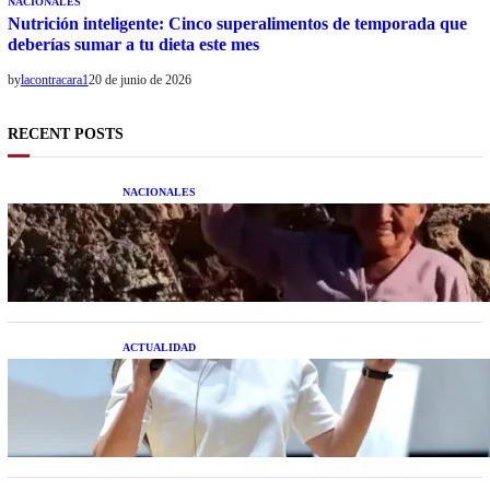
NACIONALES
Nutrición inteligente: Cinco superalimentos de temporada que
deberías sumar a tu dieta este mes
by
lacontracara1
20 de junio de 2026
RECENT POSTS
NACIONALES
Una mujer asegura haber peleado con un
extraterrestre cuerpo a cuerpo
ACTUALIDAD
La startup creada por una salteña que busca
resolver el estrés financiero en Latinoamérica